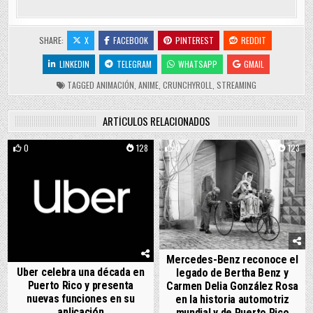
SHARE:
X
FACEBOOK
PINTEREST
REDDIT
LINKEDIN
TELEGRAM
WHATSAPP
GMAIL
TAGGED
ANIMACIÓN
,
ANIME
,
CRUNCHYROLL
,
STREAMING
ARTÍCULOS RELACIONADOS
0
128
0
123
Mercedes-Benz reconoce el
Uber celebra una década en
legado de Bertha Benz y
Puerto Rico y presenta
Carmen Delia González Rosa
nuevas funciones en su
en la historia automotriz
aplicación
mundial y de Puerto Rico