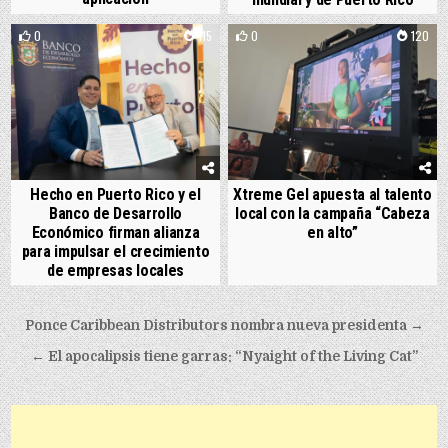
0
115
0
120
Hecho en Puerto Rico y el
Xtreme Gel apuesta al talento
Banco de Desarrollo
local con la campaña “Cabeza
Económico firman alianza
en alto”
para impulsar el crecimiento
de empresas locales
Post navigation
Ponce Caribbean Distributors nombra nueva presidenta →
← El apocalipsis tiene garras: “Nyaight of the Living Cat”