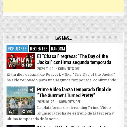
LAS MAS…
POPULARES
RECIENTES
RANDOM
El “Chacal” regresa: “The Day of the
Jackal” confirma segunda temporada
4
7455
ON EL “CHACAL” REGRESA: “THE 
2024-11-22
COMMENTS OFF
El thriller original de Peacock y Sky, "The Day of the Jackal",
ha sido renovado para una segunda temporada, confirmando...
Prime Video lanza temporada final de
“The Summer I Turned Pretty”
ON PRIME VIDEO LANZA TEMPORAD
2025-06-23
COMMENTS OFF
La plataforma de streaming Prime Video
1
5163
anunció la fecha de estreno de la tercera y
última temporada de la serie...