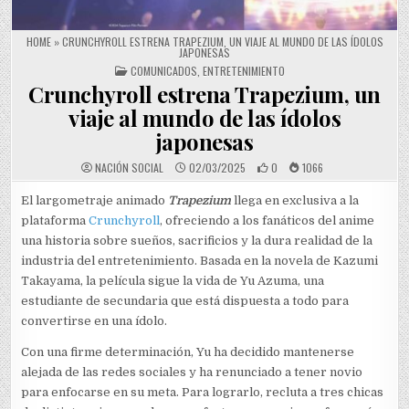
HOME
»
CRUNCHYROLL ESTRENA TRAPEZIUM, UN VIAJE AL MUNDO DE LAS ÍDOLOS
JAPONESAS
POSTED IN
COMUNICADOS
,
ENTRETENIMIENTO
Crunchyroll estrena Trapezium, un
viaje al mundo de las ídolos
japonesas
NACIÓN SOCIAL
02/03/2025
0
1066
El largometraje animado
Trapezium
llega en exclusiva a la
plataforma
Crunchyroll
, ofreciendo a los fanáticos del anime
una historia sobre sueños, sacrificios y la dura realidad de la
industria del entretenimiento. Basada en la novela de Kazumi
Takayama, la película sigue la vida de Yu Azuma, una
estudiante de secundaria que está dispuesta a todo para
convertirse en una ídolo.
Con una firme determinación, Yu ha decidido mantenerse
alejada de las redes sociales y ha renunciado a tener novio
para enfocarse en su meta. Para lograrlo, recluta a tres chicas