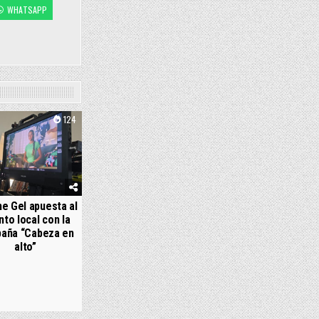
WHATSAPP
124
e Gel apuesta al
nto local con la
aña “Cabeza en
alto”