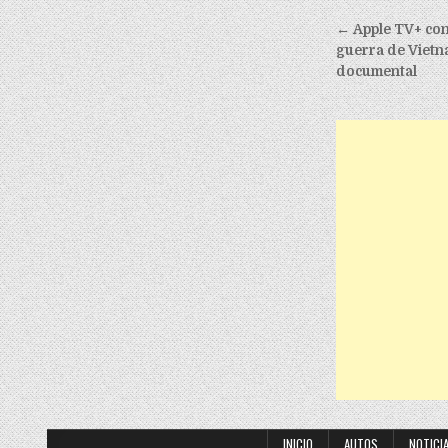
Post nav
← Apple TV+ con
guerra de Vietn
documental
INICIO
AUTOS
NOTICI