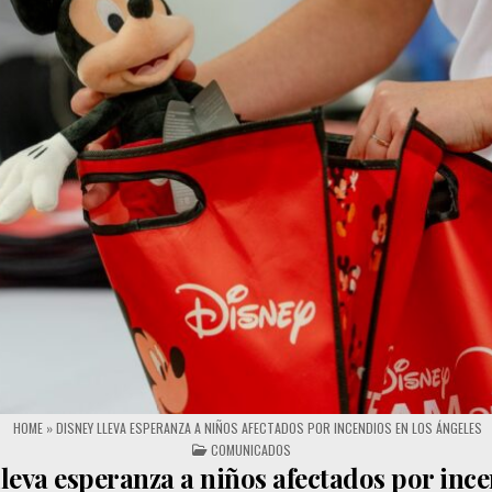
HOME
»
DISNEY LLEVA ESPERANZA A NIÑOS AFECTADOS POR INCENDIOS EN LOS ÁNGELES
POSTED IN
COMUNICADOS
lleva esperanza a niños afectados por inc