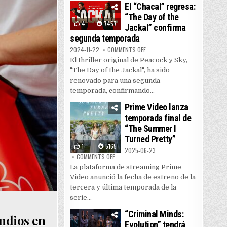
El “Chacal” regresa:
“The Day of the
4
7457
Jackal” confirma
segunda temporada
ON EL “CHACAL” REGRESA: “THE
2024-11-22
COMMENTS OFF
El thriller original de Peacock y Sky,
"The Day of the Jackal", ha sido
renovado para una segunda
temporada, confirmando...
Prime Video lanza
temporada final de
“The Summer I
Turned Pretty”
1
5165
2025-06-23
ON PRIME VIDEO LANZA TEMPORADA FINAL DE
COMMENTS OFF
La plataforma de streaming Prime
Video anunció la fecha de estreno de la
tercera y última temporada de la
serie...
“Criminal Minds:
endios en
Evolution” tendrá