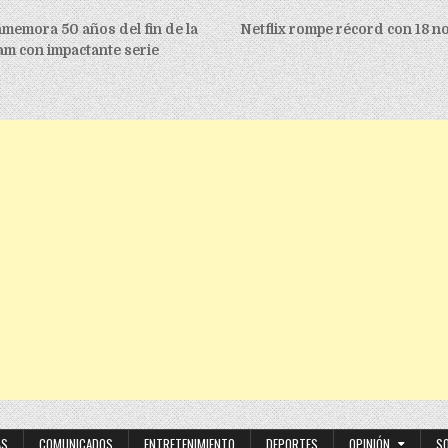
igation
memora 50 años del fin de la
Netflix rompe récord con 18 n
am con impactante serie
AS
COMUNICADOS
ENTRETENIMIENTO
DEPORTES
OPINIÓN
S