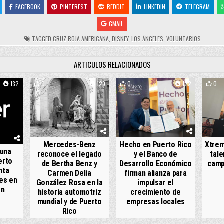
FACEBOOK
PINTEREST
REDDIT
LINKEDIN
TELEGRAM
GMAIL
TAGGED
CRUZ ROJA AMERICANA
,
DISNEY
,
LOS ÁNGELES
,
VOLUNTARIOS
ARTÍCULOS RELACIONADOS
132
0
129
0
122
0
Mercedes-Benz
Hecho en Puerto Rico
Xtrem
 una
reconoce el legado
y el Banco de
tale
erto
de Bertha Benz y
Desarrollo Económico
camp
nta
Carmen Delia
firman alianza para
es en
González Rosa en la
impulsar el
ón
historia automotriz
crecimiento de
mundial y de Puerto
empresas locales
Rico