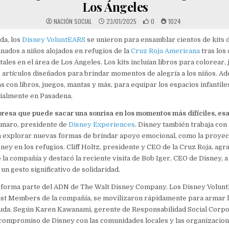
Los Ángeles
NACIÓN SOCIAL
23/01/2025
0
1024
da, los
Disney VoluntEARS
se unieron para ensamblar cientos de kits 
inados a niños alojados en refugios de la
Cruz Roja Americana
tras los
ales en el área de Los Ángeles. Los kits incluían libros para colorear,
 artículos diseñados para brindar momentos de alegría a los niños. Ad
s con libros, juegos, mantas y más, para equipar los espacios infantile
cialmente en Pasadena.
resa que puede sacar una sonrisa en los momentos más difíciles, esa
Amaro, presidente de
Disney Experiences
. Disney también trabaja con 
 explorar nuevas formas de brindar apoyo emocional, como la proyec
ney en los refugios. Cliff Holtz, presidente y CEO de la Cruz Roja, agra
 la compañía y destacó la reciente visita de Bob Iger, CEO de Disney, a
n gesto significativo de solidaridad.
o forma parte del ADN de The Walt Disney Company. Los Disney Volun
st Members de la compañía, se movilizaron rápidamente para armar lo
uda. Según Karen Kawanami, gerente de Responsabilidad Social Corpor
l compromiso de Disney con las comunidades locales y las organizacion