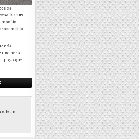
zos de
como la Cruz
compañía
 transmitido
tor de
e une para
 y apoyo que
X
ocado en