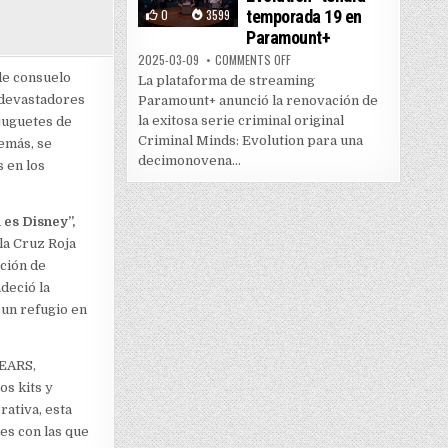
0
3599
temporada 19 en
Paramount+
ON “CRIMINAL MINDS: EVOLUTI
2025-03-09
COMMENTS OFF
de consuelo
La plataforma de streaming
 devastadores
Paramount+ anunció la renovación de
la exitosa serie criminal original
 juguetes de
Criminal Minds: Evolution para una
emás, se
decimonovena...
s en los
 es Disney”,
la Cruz Roja
ción de
deció la
 un refugio en
tEARS,
s kits y
ativa, esta
es con las que