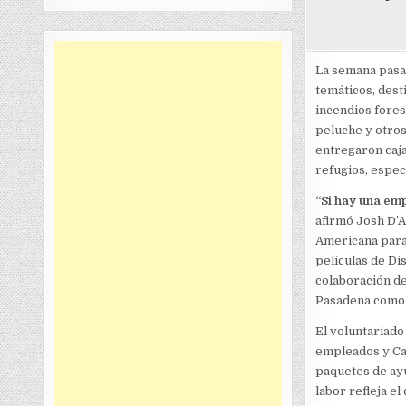
La semana pasa
temáticos, dest
incendios forest
peluche y otros
entregaron caja
refugios, espe
“Si hay una emp
afirmó Josh D’
Americana para
películas de Dis
colaboración de
Pasadena como u
El voluntariad
empleados y Ca
paquetes de ay
labor refleja e