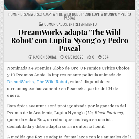
HOME
»
DREAMWORKS ADAPTA ‘THE WILD ROBOT’ CON LUPITA NYONG’O Y PEDRO
PASCAL
POSTED IN
COMUNICADOS
,
ENTRETENIMIENTO
DreamWorks adapta ‘The Wild
Robot’ con Lupita Nyong’o y Pedro
Pascal
NACIÓN SOCIAL
09/01/2025
0
984
Nominada a 4 Premios Globo de Oro, 3 Premios Critics Choice
y 10 Premios Annie, la impresionante película animada de
DreamWorks
, ‘
The Wild Robot
‘, estará disponible en
streaming exclusivamente en Peacock a partir del 24 de
enero.
Esta épica aventura será protagonizada por la ganadora del
Premio de la Academia, Lupita Nyong’o (
Us
,
Black Panther
),
quien da vida a Roz, un robot que naufraga en una isla
deshabitada y debe adaptarse a su entorno hostil.
A medida que Roz se adapta, forma lazos con los animales de la