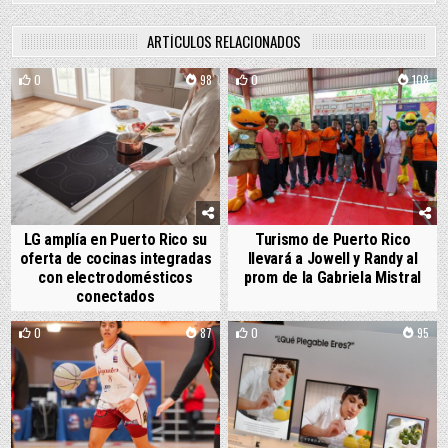
ARTÍCULOS RELACIONADOS
0
98
0
108
LG amplía en Puerto Rico su
Turismo de Puerto Rico
oferta de cocinas integradas
llevará a Jowell y Randy al
con electrodomésticos
prom de la Gabriela Mistral
conectados
0
87
0
95