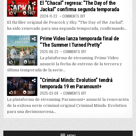
El “Chacal” regresa: “The Day of the
Jackal” confirma segunda temporada
4
7467
ON EL “CHACAL” REGRESA: “THE 
2024-11-22
COMMENTS OFF
El thriller original de Peacock y Sky, "The Day of the Jackal",
ha sido renovado para una segunda temporada, confirmando...
Prime Video lanza temporada final de
“The Summer I Turned Pretty”
ON PRIME VIDEO LANZA TEMPORAD
2025-06-23
COMMENTS OFF
La plataforma de streaming Prime Video
1
5176
anunció la fecha de estreno de la tercera y
última temporada de la serie...
“Criminal Minds: Evolution” tendrá
temporada 19 en Paramount+
0
3607
ON “CRIMINAL MINDS: EVOLUTIO
2025-03-09
COMMENTS OFF
La plataforma de streaming Paramount+ anunció la renovación
de la exitosa serie criminal original Criminal Minds: Evolution
para una decimonovena...
MENU