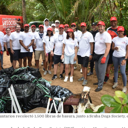
untarios recolectó 1,500 libras de basura, junto a Scuba Dogs Society, 