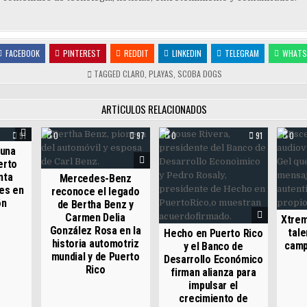
FACEBOOK
PINTEREST
REDDIT
LINKEDIN
TELEGRAM
WHATS
TAGGED
CLARO
,
PLAYAS
,
SCOBA DOGS
ARTÍCULOS RELACIONADOS
91
0
97
0
91
0
 una
erto
nta
Mercedes-Benz
es en
reconoce el legado
ón
de Bertha Benz y
Carmen Delia
Xtrem
González Rosa en la
tale
Hecho en Puerto Rico
historia automotriz
camp
y el Banco de
mundial y de Puerto
Desarrollo Económico
Rico
firman alianza para
impulsar el
crecimiento de