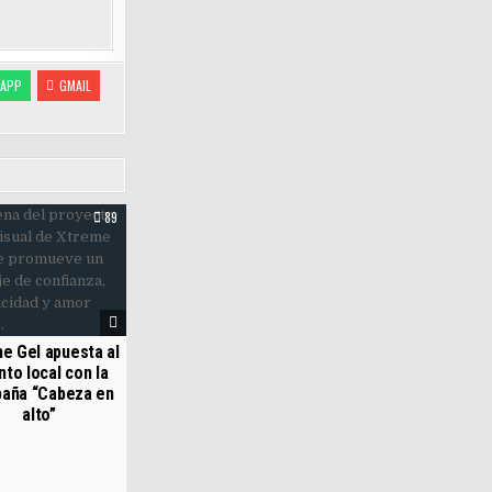
APP
GMAIL
89
e Gel apuesta al
nto local con la
aña “Cabeza en
alto”