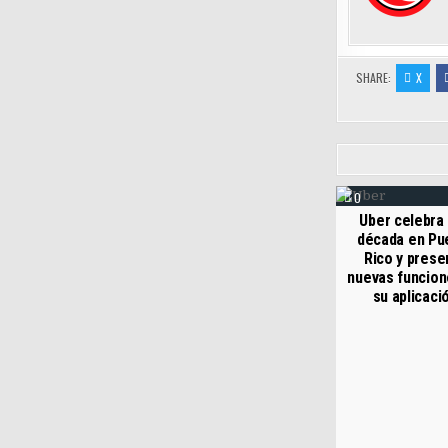
SHARE:
X
0
Uber celebra
década en Pu
Rico y prese
nuevas funcion
su aplicaci