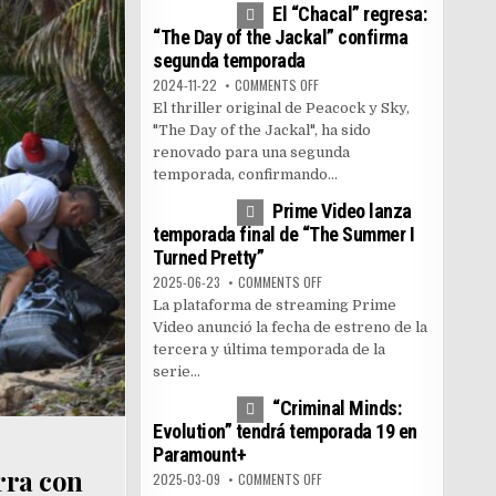
El “Chacal” regresa:
“The Day of the Jackal” confirma
segunda temporada
ON EL “CHACAL” REGRESA: “THE
2024-11-22
COMMENTS OFF
El thriller original de Peacock y Sky,
"The Day of the Jackal", ha sido
renovado para una segunda
temporada, confirmando...
1
5156
Prime Video lanza
temporada final de “The Summer I
Turned Pretty”
ON PRIME VIDEO LANZA TEMPOR
2025-06-23
COMMENTS OFF
La plataforma de streaming Prime
Video anunció la fecha de estreno de la
tercera y última temporada de la
serie...
0
3591
“Criminal Minds:
Evolution” tendrá temporada 19 en
Paramount+
rra con
ON “CRIMINAL MINDS: EVOLUTI
2025-03-09
COMMENTS OFF