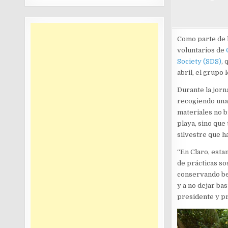
Como parte de l
voluntarios de
Society (SDS)
, 
abril, el grupo 
Durante la jorn
recogiendo una 
materiales no b
playa, sino que
silvestre que ha
“En Claro, est
de prácticas so
conservando bel
y a no dejar ba
presidente y pri