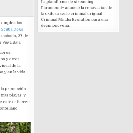
La plataforma de streaming
Paramount+ anunció la renovación de
la exitosa serie criminal original
Criminal Minds: Evolution para una
, empleados
decimonovena...
e
Scuba Dogs
o sábado, 27 de
de Vega Baja.
dores,
cos y otros
isual de la
o y en la vida
 la promoción
tras playas, y
de este esfuerzo,
ontellano,