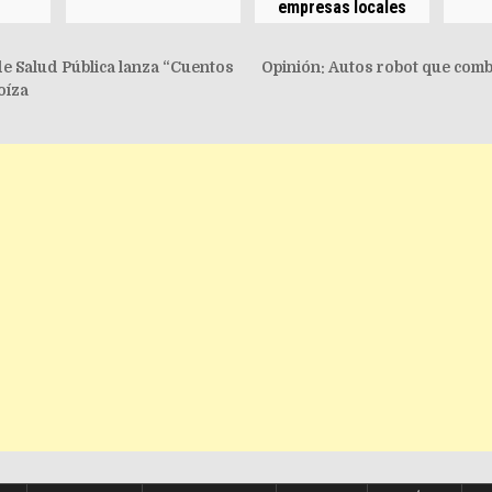
empresas locales
igation
e Salud Pública lanza “Cuentos
Opinión: Autos robot que comb
oíza