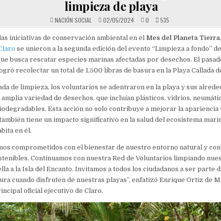
limpieza de playa
NACIÓN SOCIAL
02/05/2024
0
535
as iniciativas de conservación ambiental en el
Mes del Planeta Tierra
Claro
se unieron a la segunda edición del evento “Limpieza a fondo” d
que busca rescatar especies marinas afectadas por desechos. El pasad
logró recolectar un total de 1,500 libras de basura en la Playa Callada 
ada de limpieza, los voluntarios se adentraron en la playa y sus alrede
amplia variedad de desechos, que incluían plásticos, vidrios, neumáti
iodegradables. Esta acción no solo contribuye a mejorar la apariencia v
 también tiene un impacto significativo en la salud del ecosistema marin
bita en él.
amos comprometidos con el bienestar de nuestro entorno natural y con
stenibles. Continuamos con nuestra Red de Voluntarios limpiando nues
la a la Isla del Encanto. Invitamos a todos los ciudadanos a ser parte 
sura cuando disfruten de nuestras playas”, enfatizó Enrique Ortiz de M
ncipal oficial ejecutivo de Claro.