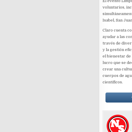
El evento Limpi
voluntarios, in
simultáneamente
Isabel, San Juan
Claro cuenta co
ayudar a las co
través de diver
y la gestión ef
el bienestar de
lucro que se de
crear una cultu
cuerpos de agua
científicos.