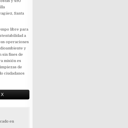
costas y 490
lla
yagüez, Santa
empo libre para
tentabilidad a
 sus operaciones
edioambiente y
 sin fines de
ra misión es
limpiezas de
ndo ciudadanos
 X
ocado en