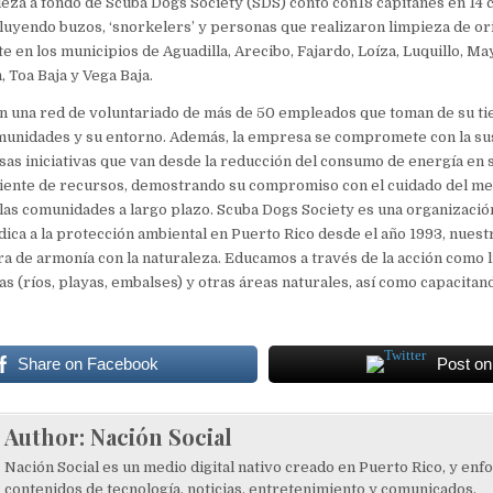
eza a fondo de Scuba Dogs Society (SDS) contó con18 capitanes en 14 
cluyendo buzos, ‘snorkelers’ y personas que realizaron limpieza de ori
 en los municipios de Aguadilla, Arecibo, Fajardo, Loíza, Luquillo, Ma
, Toa Baja y Vega Baja.
n una red de voluntariado de más de 50 empleados que toman de su ti
munidades y su entorno. Además, la empresa se compromete con la sus
sas iniciativas que van desde la reducción del consumo de energía en
iciente de recursos, demostrando su compromiso con el cuidado del m
 las comunidades a largo plazo. Scuba Dogs Society es una organización
dica a la protección ambiental en Puerto Rico desde el año 1993, nuest
ra de armonía con la naturaleza. Educamos a través de la acción como 
s (ríos, playas, embalses) y otras áreas naturales, así como capacita
Share on Facebook
Post on
Author:
Nación Social
Nación Social es un medio digital nativo creado en Puerto Rico, y enf
contenidos de tecnología, noticias, entretenimiento y comunicados.