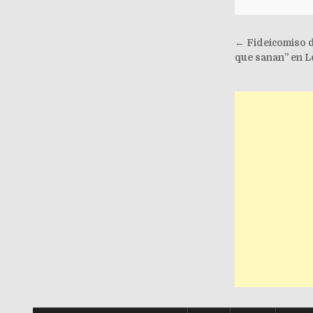
Post nav
← Fideicomiso d
que sanan” en L