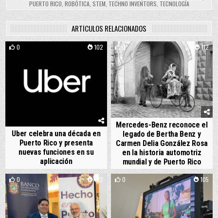
PUERTO RICO
,
ROBÓTICA
,
STEM
,
TECHNO INVENTORS
,
TECNOLOGÍA
ARTÍCULOS RELACIONADOS
0
102
0
112
Mercedes-Benz reconoce el
Uber celebra una década en
legado de Bertha Benz y
Puerto Rico y presenta
Carmen Delia González Rosa
nuevas funciones en su
en la historia automotriz
aplicación
mundial y de Puerto Rico
0
102
0
105