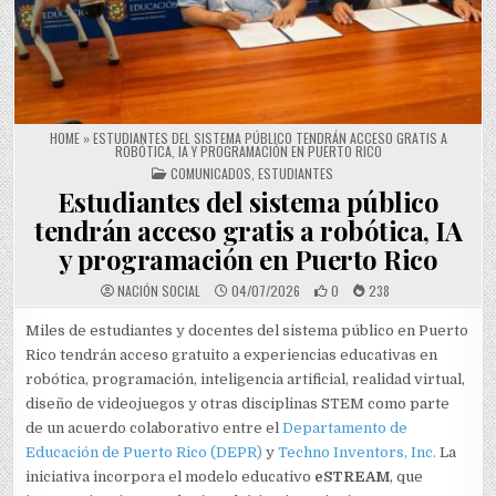
HOME
»
ESTUDIANTES DEL SISTEMA PÚBLICO TENDRÁN ACCESO GRATIS A
ROBÓTICA, IA Y PROGRAMACIÓN EN PUERTO RICO
POSTED IN
COMUNICADOS
,
ESTUDIANTES
Estudiantes del sistema público
tendrán acceso gratis a robótica, IA
y programación en Puerto Rico
NACIÓN SOCIAL
04/07/2026
0
238
Miles de estudiantes y docentes del sistema público en Puerto
Rico tendrán acceso gratuito a experiencias educativas en
robótica, programación, inteligencia artificial, realidad virtual,
diseño de videojuegos y otras disciplinas STEM como parte
de un acuerdo colaborativo entre el
Departamento de
Educación de Puerto Rico (DEPR)
y
Techno Inventors, Inc.
La
iniciativa incorpora el modelo educativo
eSTREAM
, que