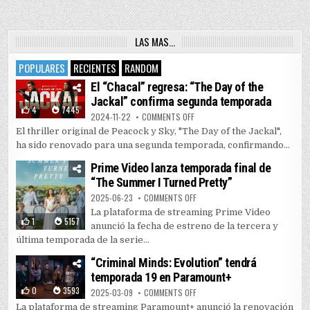
LAS MAS…
POPULARES
RECIENTES
RANDOM
El “Chacal” regresa: “The Day of the
Jackal” confirma segunda temporada
4
7445
ON EL “CHACAL” REGRESA: “THE 
2024-11-22
COMMENTS OFF
El thriller original de Peacock y Sky, "The Day of the Jackal",
ha sido renovado para una segunda temporada, confirmando...
Prime Video lanza temporada final de
“The Summer I Turned Pretty”
ON PRIME VIDEO LANZA TEMPORAD
2025-06-23
COMMENTS OFF
La plataforma de streaming Prime Video
1
5157
anunció la fecha de estreno de la tercera y
última temporada de la serie...
“Criminal Minds: Evolution” tendrá
temporada 19 en Paramount+
0
3593
ON “CRIMINAL MINDS: EVOLUTIO
2025-03-09
COMMENTS OFF
La plataforma de streaming Paramount+ anunció la renovación