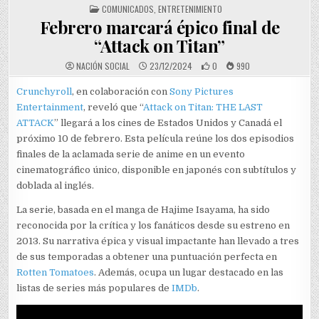
POSTED IN
COMUNICADOS
,
ENTRETENIMIENTO
Febrero marcará épico final de
“Attack on Titan”
NACIÓN SOCIAL
23/12/2024
0
990
Crunchyroll
, en colaboración con
Sony Pictures
Entertainment
, reveló que “
Attack on Titan: THE LAST
ATTACK
” llegará a los cines de Estados Unidos y Canadá el
próximo 10 de febrero. Esta película reúne los dos episodios
finales de la aclamada serie de anime en un evento
cinematográfico único, disponible en japonés con subtítulos y
doblada al inglés.
La serie, basada en el manga de Hajime Isayama, ha sido
reconocida por la crítica y los fanáticos desde su estreno en
2013. Su narrativa épica y visual impactante han llevado a tres
de sus temporadas a obtener una puntuación perfecta en
Rotten Tomatoes
. Además, ocupa un lugar destacado en las
listas de series más populares de
IMDb
.