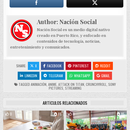
Author:
Nación Social
Nación Social es un medio digital nativo
creado en Puerto Rico, y enfocado en
contenidos de tecnología, noticias,
entretenimiento y comunicados.
SHARE:
X
FACEBOOK
PINTEREST
REDDIT
LINKEDIN
TELEGRAM
WHATSAPP
GMAIL
TAGGED
ANIMACIÓN
,
ANIME
,
ATTACK ON TITAN
,
CRUNCHYROLL
,
SONY
PICTURES
,
STREAMING
ARTÍCULOS RELACIONADOS
0
88
0
95