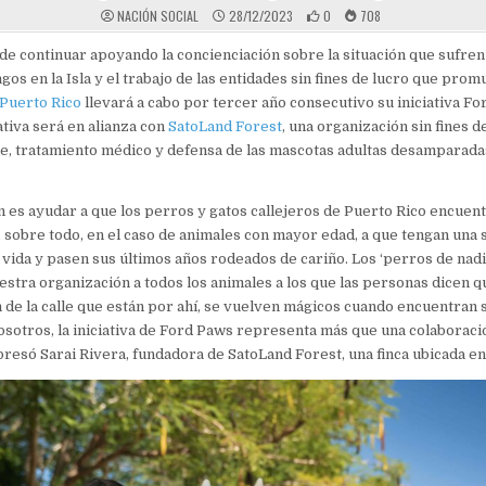
NACIÓN SOCIAL
28/12/2023
0
708
 de continuar apoyando la concienciación sobre la situación que sufren
gos en la Isla y el trabajo de las entidades sin fines de lucro que pro
Puerto Rico
llevará a cabo por tercer año consecutivo su iniciativa Fo
iativa será en alianza con
SatoLand Forest
, una organización sin fines d
te, tratamiento médico y defensa de las mascotas adultas desamparad
 es ayudar a que los perros y gatos callejeros de Puerto Rico encuen
 sobre todo, en el caso de animales con mayor edad, a que tengan una
vida y pasen sus últimos años rodeados de cariño. Los ‘perros de nadi
stra organización a todos los animales a los que las personas dicen q
n de la calle que están por ahí, se vuelven mágicos cuando encuentran 
nosotros, la iniciativa de Ford Paws representa más que una colaboraci
resó Sarai Rivera, fundadora de SatoLand Forest, una finca ubicada e