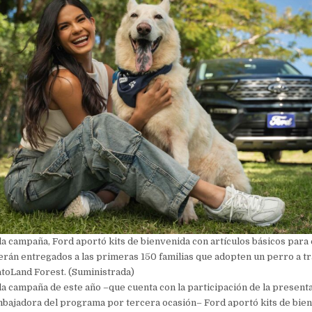
a campaña, Ford aportó kits de bienvenida con artículos básicos para 
rán entregados a las primeras 150 familias que adopten un perro a tr
toLand Forest. (Suministrada)
a campaña de este año –que cuenta con la participación de la presen
bajadora del programa por tercera ocasión– Ford aportó kits de bie