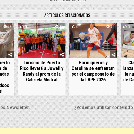
ARTÍCULOS RELACIONADOS
73
0
85
0
72
0
uerto
Turismo de Puerto
Hormigueros y
Cl
a de
Rico llevará a Jowell y
Carolina se enfrentan
lanza
radas
Randy al prom de la
por el campeonato de
la n
Gabriela Mistral
la LBPF 2026
de Ga
ticos
s
igation
los Newsletter!
¿Podemos utilizar contenido