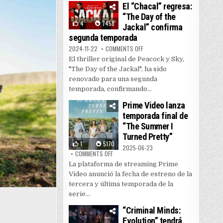
El “Chacal” regresa:
“The Day of the
4
7458
Jackal” confirma
segunda temporada
ON EL “CHACAL” REGRESA: “THE
2024-11-22
COMMENTS OFF
El thriller original de Peacock y Sky,
"The Day of the Jackal", ha sido
renovado para una segunda
temporada, confirmando...
Prime Video lanza
temporada final de
“The Summer I
Turned Pretty”
1
5170
2025-06-23
ON PRIME VIDEO LANZA TEMPORADA FINAL DE
COMMENTS OFF
La plataforma de streaming Prime
Video anunció la fecha de estreno de la
tercera y última temporada de la
serie...
“Criminal Minds:
Evolution” tendrá