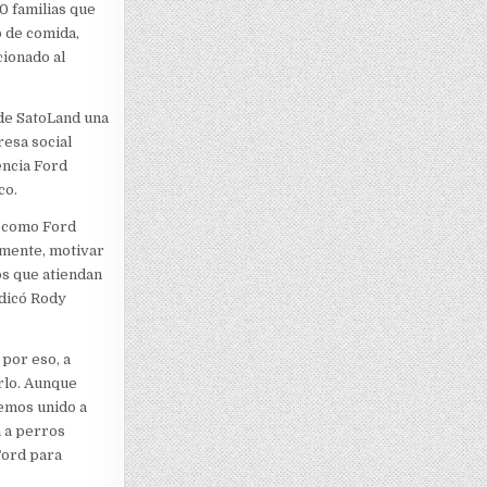
0 familias que
o de comida,
cionado al
de SatoLand una
esa social
encia Ford
co.
a como Ford
amente, motivar
os que atiendan
ndicó Rody
por eso, a
rlo. Aunque
emos unido a
a a perros
Ford para