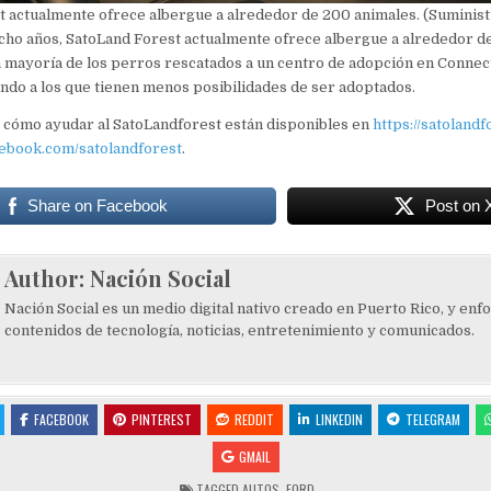
 actualmente ofrece albergue a alrededor de 200 animales. (Suminist
cho años, SatoLand Forest actualmente ofrece albergue a alrededor d
 mayoría de los perros rescatados a un centro de adopción en Connectic
ndo a los que tienen menos posibilidades de ser adoptados.
 cómo ayudar al SatoLandforest están disponibles en
https://satoland
cebook.com/satolandforest
.
Share on Facebook
Post on 
Author:
Nación Social
Nación Social es un medio digital nativo creado en Puerto Rico, y enf
contenidos de tecnología, noticias, entretenimiento y comunicados.
FACEBOOK
PINTEREST
REDDIT
LINKEDIN
TELEGRAM
GMAIL
TAGGED
AUTOS
,
FORD