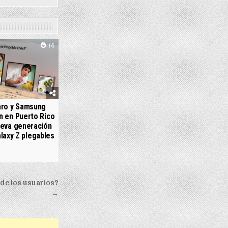
74
aro y Samsung
n en Puerto Rico
ueva generación
laxy Z plegables
 de los usuarios?
→