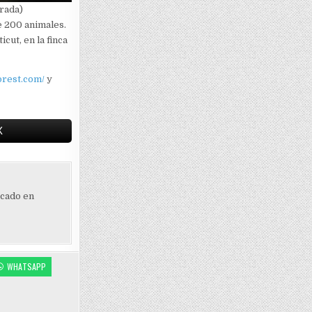
rada)
e 200 animales.
ut, en la finca
forest.com/
y
X
ocado en
WHATSAPP