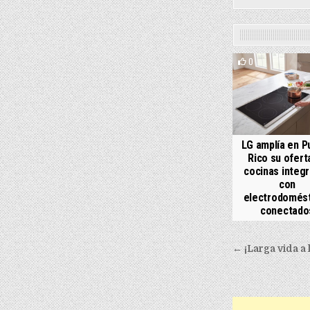
0
LG amplía en P
Rico su ofert
cocinas integ
con
electrodomés
conectado
Post nav
← ¡Larga vida a 