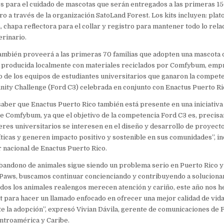
os para el cuidado de mascotas que serán entregados a las primeras 15
o a través de la organización SatoLand Forest. Los kits incluyen: plat
, chapa reflectora para el collar y registro para mantener todo lo rela
rinario.
ambién proveerá a las primeras 70 familias que adopten una mascota 
, producida localmente con materiales reciclados por Comfybum, empr
 de los equipos de estudiantes universitarios que ganaron la compet
ity Challenge (Ford C3) celebrada en conjunto con Enactus Puerto Ri
saber que Enactus Puerto Rico también está presente en una iniciativ
e Comfybum, ya que el objetivo de la competencia Ford C3 es, precis
eres universitarios se interesen en el diseño y desarrollo de proyect
ticas y generen impacto positivo y sostenible en sus comunidades”, i
r nacional de Enactus Puerto Rico.
abandono de animales sigue siendo un problema serio en Puerto Rico y 
 Paws, buscamos continuar concienciando y contribuyendo a soluciona
os los animales realengos merecen atención y cariño, este año nos h
 para hacer un llamado enfocado en ofrecer una mejor calidad de vid
e la adopción”, expresó Vivian Dávila, gerente de comunicaciones de 
ntroamérica y Caribe.