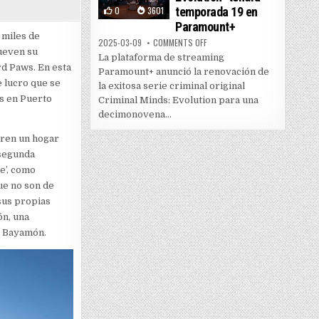
0
3601
temporada 19 en
Paramount+
 miles de
ON “CRIMINAL MINDS: EVOLUTI
2025-03-09
COMMENTS OFF
mueven su
La plataforma de streaming
rd Paws. En esta
Paramount+ anunció la renovación de
e lucro que se
la exitosa serie criminal original
as en Puerto
Criminal Minds: Evolution para una
decimonovena...
tren un hogar
 segunda
e’, como
ue no son de
sus propias
ón, una
n Bayamón.