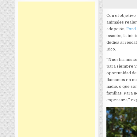
Con el objetivo
animales realen
adopción,
Ford 
ocasión, la inic
dedica al resca
Rico.
“Nuestra misión
para siempre y,
oportunidad de 
llamamos en nue
nadie, o que so
familias. Para 
esperanza,” exp