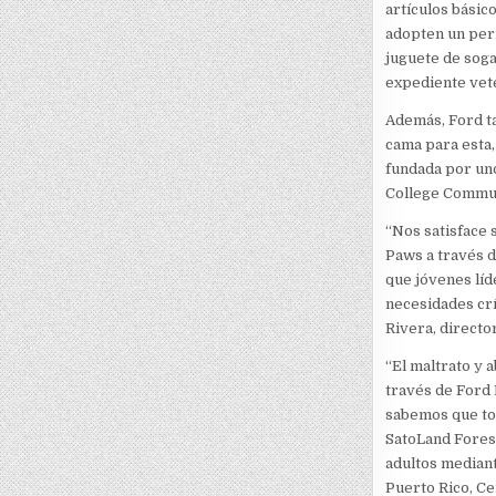
artículos básic
adopten un perr
juguete de soga
expediente vete
Además, Ford t
cama para esta
fundada por uno
College Commun
“Nos satisface 
Paws a través d
que jóvenes líd
necesidades crí
Rivera, directo
“El maltrato y 
través de Ford
sabemos que tod
SatoLand Forest
adultos mediant
Puerto Rico, Ce