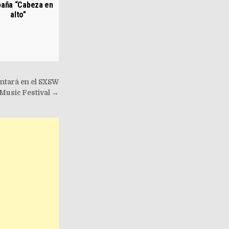
aña “Cabeza en
alto”
entará en el SXSW
Music Festival →