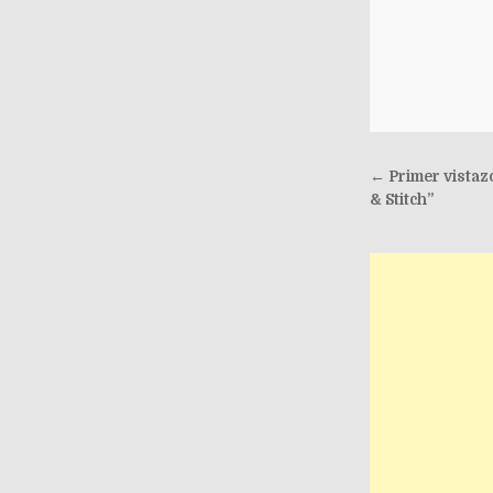
Post nav
← Primer vistazo 
& Stitch”