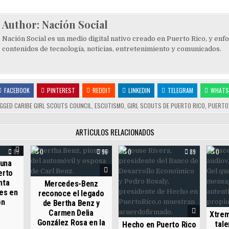
Author:
Nación Social
Nación Social es un medio digital nativo creado en Puerto Rico, y enf
contenidos de tecnología, noticias, entretenimiento y comunicados.
FACEBOOK
PINTEREST
REDDIT
LINKEDIN
TELEGRAM
WHATS
GGED
CARIBE GIRL SCOUTS COUNCIL
,
ESCUTISMO
,
GIRL SCOUTS DE PUERTO RICO
,
PUERTO
ARTÍCULOS RELACIONADOS
88
0
96
0
89
0
 una
erto
nta
Mercedes-Benz
es en
reconoce el legado
ón
de Bertha Benz y
Carmen Delia
Xtrem
González Rosa en la
tale
Hecho en Puerto Rico