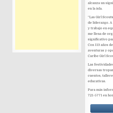
alcanza un sign
en la isla.
“Las Girl Scout
de liderazgo. A
y trabajo en eq
me llena de or
significativo p
Con 113 años de
aventuras y opo
Caribe Girl Sco
Las festividade
diversas tropas
cuentos, taller
educativas.
Para más inform
721-5771 en hor