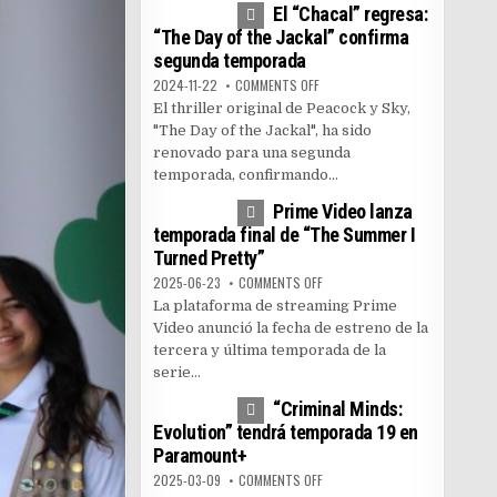
El “Chacal” regresa:
“The Day of the Jackal” confirma
segunda temporada
ON EL “CHACAL” REGRESA: “THE
2024-11-22
COMMENTS OFF
El thriller original de Peacock y Sky,
"The Day of the Jackal", ha sido
renovado para una segunda
temporada, confirmando...
1
5156
Prime Video lanza
temporada final de “The Summer I
Turned Pretty”
ON PRIME VIDEO LANZA TEMPOR
2025-06-23
COMMENTS OFF
La plataforma de streaming Prime
Video anunció la fecha de estreno de la
tercera y última temporada de la
serie...
0
3591
“Criminal Minds:
Evolution” tendrá temporada 19 en
Paramount+
ON “CRIMINAL MINDS: EVOLUTI
2025-03-09
COMMENTS OFF