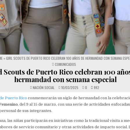
ME
»
GIRL SCOUTS DE PUERTO RICO CELEBRAN 100 AÑOS DE HERMANDAD CON SEMANA ESPE
POSTED IN
COMUNICADOS
l Scouts de Puerto Rico celebran 100 año
hermandad con semana especial
NACIÓN SOCIAL
10/03/2025
0
992
 de Puerto Rico
conmemorarán un siglo de hermandad con la celebraci
 Femenino
, del 9 al 15 de marzo, con una serie de actividades enfocadas
 personal de sus integrantes.
a, las niñas participarán en iniciativas como la tradicional visita a m
abores de servicio comunitario y otras actividades de impacto social. 