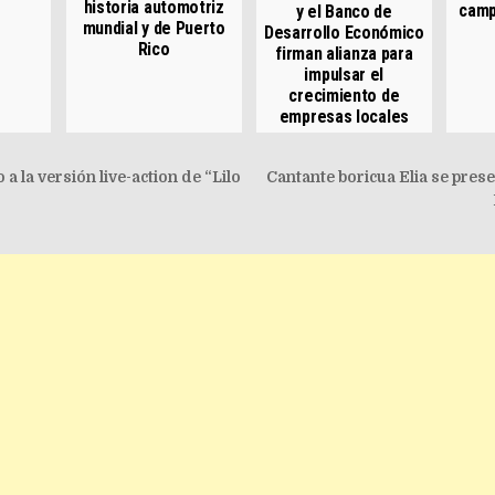
historia automotriz
camp
y el Banco de
mundial y de Puerto
Desarrollo Económico
Rico
firman alianza para
impulsar el
crecimiento de
empresas locales
igation
a la versión live-action de “Lilo
Cantante boricua Elia se pres