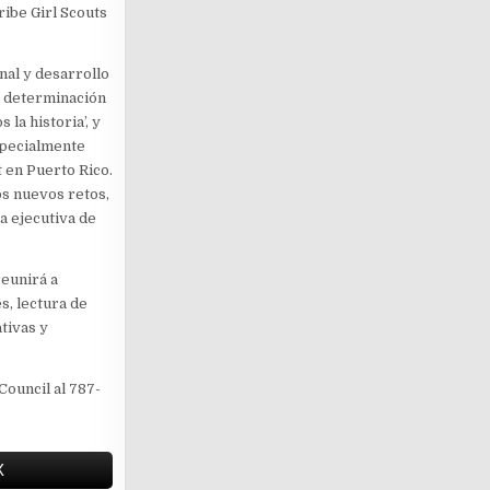
ribe Girl Scouts
al y desarrollo
n determinación
la historia’, y
specialmente
 en Puerto Rico.
os nuevos retos,
a ejecutiva de
reunirá a
s, lectura de
tivas y
Council al 787-
X