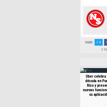
SHARE:
X
TA
0
Uber celebra
década en Pu
Rico y prese
nuevas funcion
su aplicaci