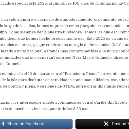
ificado especial este 2025, al cumplirse 100 años de la fundación de Ca
s han sido siempre un espacio de empoderamiento, crecimiento person
 lo largo de los años, hemos superado retos y seguimos avanzando co
uipo. Como siempre decía nuestra fundadora: ‘somos las que escribimos 
gullo decir que hemos hecho precisamente eso. Este 2025 es un año e
ara todas nosotras, ya que celebramos un siglo de hermandad Girl Scout
 legado a nivel nacional, estamos más comprometidas que nunca con l
rtunidades que nos esperan”, expresó Ness Marie Tollinche, director
uts Council.
s culminarán el 15 de marzo con el “Friendship Picnic”, un evento que 
 de la isla para disfrutar de actividades como manualidades, trovadore
es de bomba y plena, y sesiones de STEM, entre otras dinámicas recrea
ación, los interesados pueden comunicarse con el Caribe Girl Scouts 
ario de martes a viernes a partir de las 8:30 a.m.
Share on Facebook
Post on 