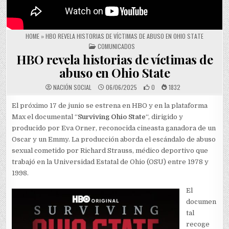
HOME
»
HBO REVELA HISTORIAS DE VÍCTIMAS DE ABUSO EN OHIO STATE
POSTED IN
COMUNICADOS
HBO revela historias de víctimas de
abuso en Ohio State
NACIÓN SOCIAL
06/06/2025
0
1832
El próximo 17 de junio se estrena en HBO y en la plataforma
Max el documental “
Surviving Ohio State
“, dirigido y
producido por Eva Orner, reconocida cineasta ganadora de un
Oscar y un Emmy. La producción aborda el escándalo de abuso
sexual cometido por Richard Strauss, médico deportivo que
trabajó en la Universidad Estatal de Ohio (OSU) entre 1978 y
1998.
El
documen
tal
recoge