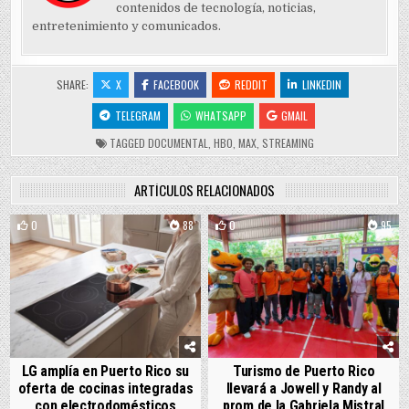
contenidos de tecnología, noticias,
entretenimiento y comunicados.
SHARE:
X
FACEBOOK
REDDIT
LINKEDIN
TELEGRAM
WHATSAPP
GMAIL
TAGGED
DOCUMENTAL
,
HBO
,
MAX
,
STREAMING
ARTÍCULOS RELACIONADOS
0
88
0
95
LG amplía en Puerto Rico su
Turismo de Puerto Rico
oferta de cocinas integradas
llevará a Jowell y Randy al
con electrodomésticos
prom de la Gabriela Mistral