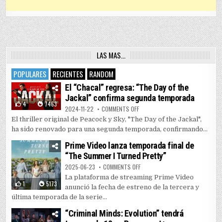
LAS MAS…
POPULARES
RECIENTES
RANDOM
El “Chacal” regresa: “The Day of the
Jackal” confirma segunda temporada
4
7463
ON EL “CHACAL” REGRESA: “THE 
2024-11-22
COMMENTS OFF
El thriller original de Peacock y Sky, "The Day of the Jackal",
ha sido renovado para una segunda temporada, confirmando...
Prime Video lanza temporada final de
“The Summer I Turned Pretty”
ON PRIME VIDEO LANZA TEMPORAD
2025-06-23
COMMENTS OFF
La plataforma de streaming Prime Video
1
5173
anunció la fecha de estreno de la tercera y
última temporada de la serie...
“Criminal Minds: Evolution” tendrá