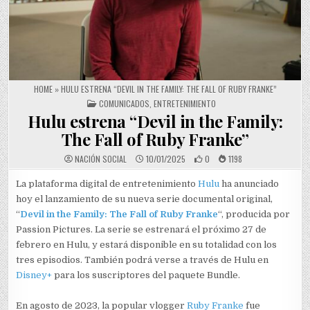
HOME
»
HULU ESTRENA “DEVIL IN THE FAMILY: THE FALL OF RUBY FRANKE”
POSTED IN
COMUNICADOS
,
ENTRETENIMIENTO
Hulu estrena “Devil in the Family:
The Fall of Ruby Franke”
NACIÓN SOCIAL
10/01/2025
0
1198
La plataforma digital de entretenimiento
Hulu
ha anunciado
hoy el lanzamiento de su nueva serie documental original,
“
Devil in the Family: The Fall of Ruby Franke
“, producida por
Passion Pictures. La serie se estrenará el próximo 27 de
febrero en Hulu, y estará disponible en su totalidad con los
tres episodios. También podrá verse a través de Hulu en
Disney+
para los suscriptores del paquete Bundle.
En agosto de 2023, la popular vlogger
Ruby Franke
fue