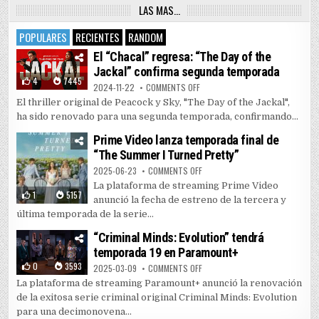
LAS MAS…
POPULARES
RECIENTES
RANDOM
El “Chacal” regresa: “The Day of the
Jackal” confirma segunda temporada
4
7445
ON EL “CHACAL” REGRESA: “THE 
2024-11-22
COMMENTS OFF
El thriller original de Peacock y Sky, "The Day of the Jackal",
ha sido renovado para una segunda temporada, confirmando...
Prime Video lanza temporada final de
“The Summer I Turned Pretty”
ON PRIME VIDEO LANZA TEMPORAD
2025-06-23
COMMENTS OFF
La plataforma de streaming Prime Video
1
5157
anunció la fecha de estreno de la tercera y
última temporada de la serie...
“Criminal Minds: Evolution” tendrá
temporada 19 en Paramount+
0
3593
ON “CRIMINAL MINDS: EVOLUTIO
2025-03-09
COMMENTS OFF
La plataforma de streaming Paramount+ anunció la renovación
de la exitosa serie criminal original Criminal Minds: Evolution
para una decimonovena...