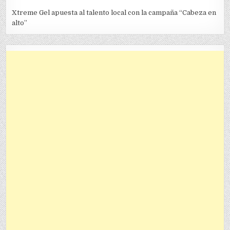
Xtreme Gel apuesta al talento local con la campaña “Cabeza en
alto”