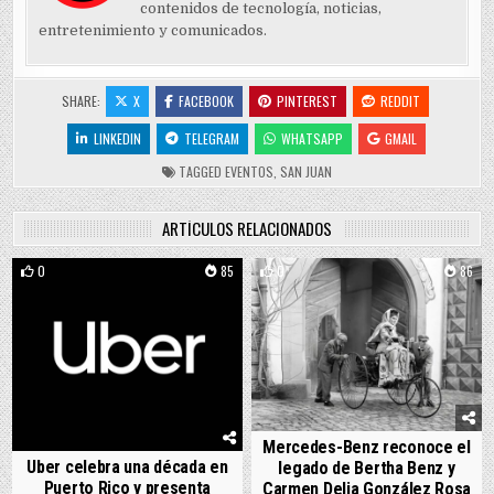
contenidos de tecnología, noticias,
entretenimiento y comunicados.
SHARE:
X
FACEBOOK
PINTEREST
REDDIT
LINKEDIN
TELEGRAM
WHATSAPP
GMAIL
TAGGED
EVENTOS
,
SAN JUAN
ARTÍCULOS RELACIONADOS
0
85
0
86
Mercedes-Benz reconoce el
Uber celebra una década en
legado de Bertha Benz y
Puerto Rico y presenta
Carmen Delia González Rosa