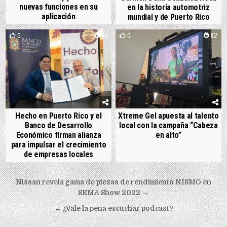
nuevas funciones en su
en la historia automotriz
aplicación
mundial y de Puerto Rico
0
85
0
82
Hecho en Puerto Rico y el
Xtreme Gel apuesta al talento
Banco de Desarrollo
local con la campaña “Cabeza
Económico firman alianza
en alto”
para impulsar el crecimiento
de empresas locales
Post navigation
Nissan revela gama de piezas de rendimiento NISMO en
SEMA Show 2022 →
←
¿Vale la pena escuchar podcast?