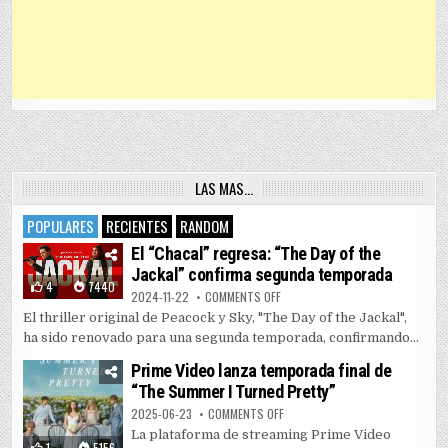
LAS MAS…
POPULARES
RECIENTES
RANDOM
El “Chacal” regresa: “The Day of the
Jackal” confirma segunda temporada
4
7440
ON EL “CHACAL” REGRESA: “THE 
2024-11-22
COMMENTS OFF
El thriller original de Peacock y Sky, "The Day of the Jackal",
ha sido renovado para una segunda temporada, confirmando...
Prime Video lanza temporada final de
“The Summer I Turned Pretty”
ON PRIME VIDEO LANZA TEMPORAD
2025-06-23
COMMENTS OFF
La plataforma de streaming Prime Video
1
5156