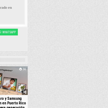
ocado en
WHATSAPP
74
aro y Samsung
n en Puerto Rico
ueva generación