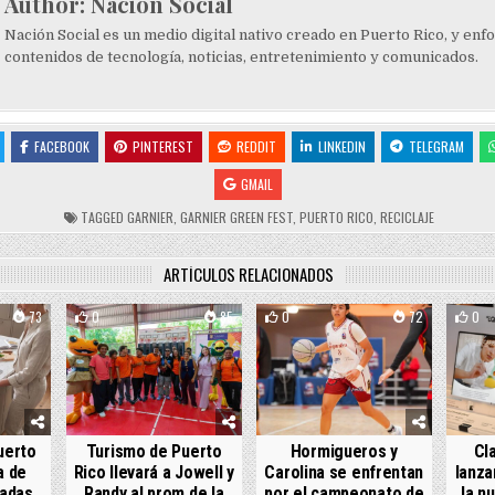
Author:
Nación Social
Nación Social es un medio digital nativo creado en Puerto Rico, y enf
contenidos de tecnología, noticias, entretenimiento y comunicados.
FACEBOOK
PINTEREST
REDDIT
LINKEDIN
TELEGRAM
GMAIL
TAGGED
GARNIER
,
GARNIER GREEN FEST
,
PUERTO RICO
,
RECICLAJE
ARTÍCULOS RELACIONADOS
73
0
85
0
72
0
uerto
Turismo de Puerto
Hormigueros y
Cl
a de
Rico llevará a Jowell y
Carolina se enfrentan
lanza
radas
Randy al prom de la
por el campeonato de
la n