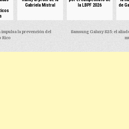
Gabriela Mistral
la LBPF 2026
de Ga
ticos
s
igation
 impulsa la prevención del
Samsung Galaxy S25: el aliado
o Rico
mu