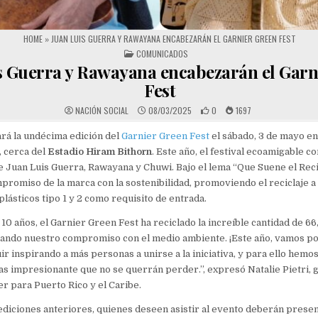
HOME
»
JUAN LUIS GUERRA Y RAWAYANA ENCABEZARÁN EL GARNIER GREEN FEST
POSTED IN
COMUNICADOS
s Guerra y Rawayana encabezarán el Garn
Fest
NACIÓN SOCIAL
08/03/2025
0
1697
rá la undécima edición del
Garnier Green Fest
el sábado, 3 de mayo en
, cerca del
Estadio Hiram Bithorn
. Este año, el festival ecoamigable co
e Juan Luis Guerra, Rawayana y Chuwi. Bajo el lema “Que Suene el Recic
promiso de la marca con la sostenibilidad, promoviendo el reciclaje a 
plásticos tipo 1 y 2 como requisito de entrada.
 10 años, el Garnier Green Fest ha reciclado la increíble cantidad de 66
zando nuestro compromiso con el medio ambiente. ¡Este año, vamos po
 inspirando a más personas a unirse a la iniciativa, y para ello hemo
tas impresionante que no se querrán perder.”, expresó Natalie Pietri, 
r para Puerto Rico y el Caribe.
 ediciones anteriores, quienes deseen asistir al evento deberán prese