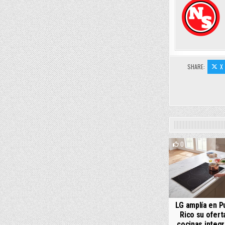
SHARE:
X
0
LG amplía en P
Rico su ofert
cocinas integ