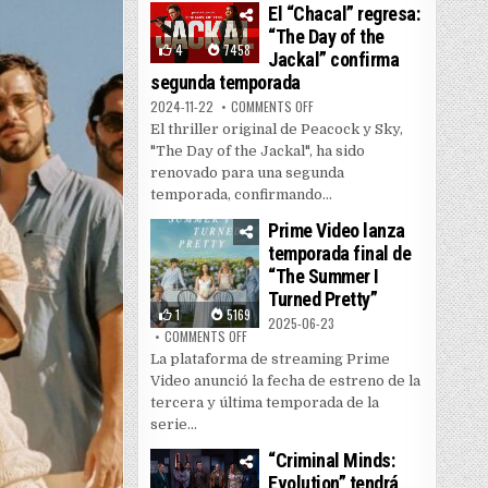
El “Chacal” regresa:
“The Day of the
4
7458
Jackal” confirma
segunda temporada
ON EL “CHACAL” REGRESA: “THE
2024-11-22
COMMENTS OFF
El thriller original de Peacock y Sky,
"The Day of the Jackal", ha sido
renovado para una segunda
temporada, confirmando...
Prime Video lanza
temporada final de
“The Summer I
Turned Pretty”
1
5169
2025-06-23
ON PRIME VIDEO LANZA TEMPORADA FINAL DE
COMMENTS OFF
La plataforma de streaming Prime
Video anunció la fecha de estreno de la
tercera y última temporada de la
serie...
“Criminal Minds:
Evolution” tendrá