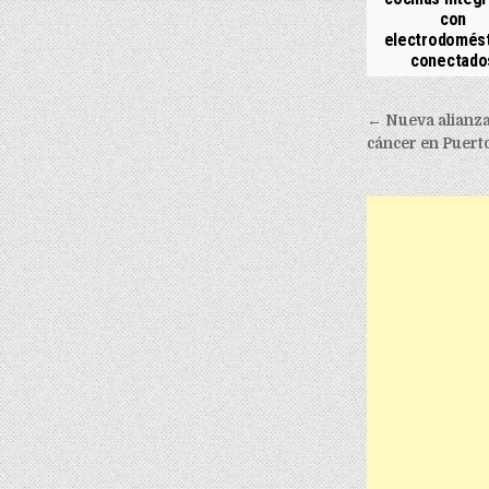
con
electrodomés
conectado
Post nav
← Nueva alianza
cáncer en Puert