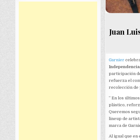
Juan Lui
Garnier
celebra
Independencia
participación d
refuerza el com
recolección de 
” En los últimos
plástico, refor
Queremos seguir
lineup de artis
marca de Garnie
Al igual que en