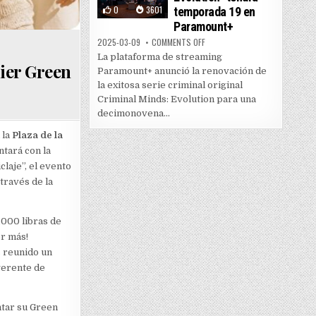
0
3601
temporada 19 en
Paramount+
ON “CRIMINAL MINDS: EVOLUTI
2025-03-09
COMMENTS OFF
La plataforma de streaming
ier Green
Paramount+ anunció la renovación de
la exitosa serie criminal original
Criminal Minds: Evolution para una
decimonovena...
 la
Plaza de la
ntará con la
laje”, el evento
través de la
,000 libras de
r más!
s reunido un
gerente de
ntar su Green