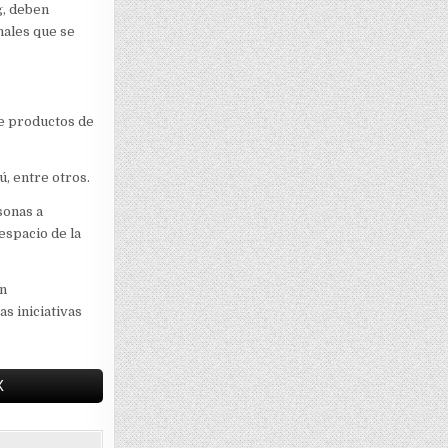
g, deben
nales que se
 de productos de
ú, entre otros.
sonas a
espacio de la
en
s iniciativas
X