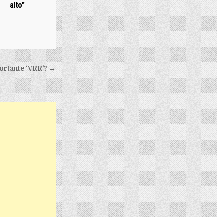
alto”
portante ‘VRR’? →