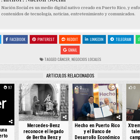
Nación Social es un medio digital nativo creado en Puerto Rico, y enf
contenidos de tecnología, noticias, entretenimiento y comunicados.
FACEBOOK
PINTEREST
REDDIT
LINKEDIN
TELEGRAM
GMAIL
TAGGED
CÁNCER
,
NEGOCIOS LOCALES
ARTÍCULOS RELACIONADOS
97
0
101
0
96
0
Mercedes-Benz
Hecho en Puerto Rico
Xtrem
 una
reconoce el legado
y el Banco de
tale
erto
de Bertha Benz y
Desarrollo Económico
camp