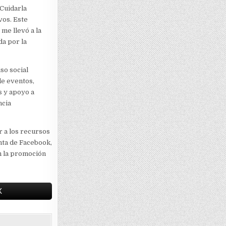
Cuidarla
vos. Este
me llevó a la
da por la
so social
de eventos,
s y apoyo a
ncia
r a los recursos
nta de Facebook,
en la promoción
X