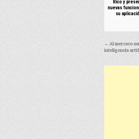
Rico y prese
nuevas funcion
su aplicaci
Post nav
← Al mercaco nue
inteligencia artif