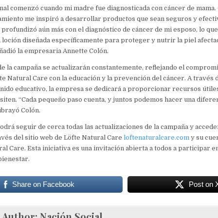
onal comenzó cuando mi madre fue diagnosticada con cáncer de mama. 
amiento me inspiró a desarrollar productos que sean seguros y efecti
rofundizó aún más con el diagnóstico de cáncer de mi esposo, lo que 
 loción diseñada específicamente para proteger y nutrir la piel afecta
añadió la empresaria Annette Colón.
e la campaña se actualizarán constantemente, reflejando el compromi
te Natural Care con la educación y la prevención del cáncer. A través 
enido educativo, la empresa se dedicará a proporcionar recursos útile
siten. “Cada pequeño paso cuenta, y juntos podemos hacer una difere
subrayó Colón.
drá seguir de cerca todas las actualizaciones de la campaña y accede
avés del sitio web de Löfte Natural Care
loftenaturalcare.com
y su cue
al Care. Esta iniciativa es una invitación abierta a todos a participar 
 bienestar.
Share on Facebook
Post on 
Author:
Nación Social