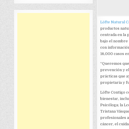
Löfte Natural C
productos natur
centrada en la 
bajo el nombre 
con información
16,000 casos en 
“Queremos que 
prevención y e
prácticas que a
propietaria y 
Löfte Contigo c
bienestar, incl
Psicóloga; la Lc
Tristana Vásque
profesionales a
cáncer, el cuida