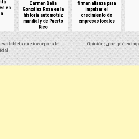
nta
Carmen Delia
firman alianza para
es en
González Rosa en la
impulsar el
ón
historia automotriz
crecimiento de
mundial y de Puerto
empresas locales
Rico
igation
va tableta que incorpora la
Opinión: ¿por qué es im
icial