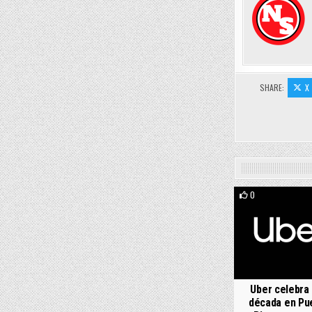
SHARE:
X
0
Uber celebra
década en Pu