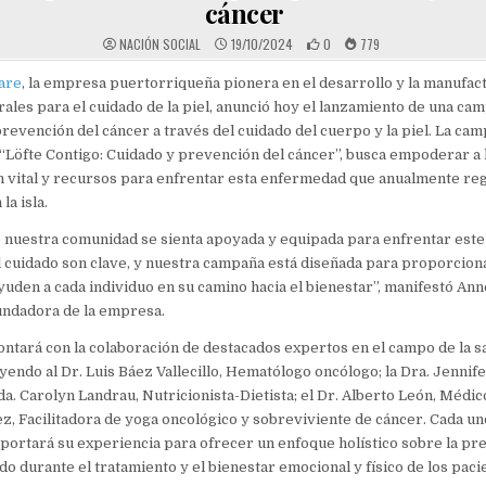
cáncer
NACIÓN SOCIAL
19/10/2024
0
779
are
, la empresa puertorriqueña pionera en el desarrollo y la manufac
ales para el cuidado de la piel, anunció hoy el lanzamiento de una ca
prevención del cáncer a través del cuidado del cuerpo y la piel. La ca
“Löfte Contigo: Cuidado y prevención del cáncer”, busca empoderar a
 vital y recursos para enfrentar esta enfermedad que anualmente reg
la isla.
nuestra comunidad se sienta apoyada y equipada para enfrentar este 
l cuidado son clave, y nuestra campaña está diseñada para proporcio
yuden a cada individuo en su camino hacia el bienestar”, manifestó Ann
fundadora de la empresa.
ontará con la colaboración de destacados expertos en el campo de la sa
uyendo al Dr. Luis Báez Vallecillo, Hematólogo oncólogo; la Dra. Jennife
da. Carolyn Landrau, Nutricionista-Dietista; el Dr. Alberto León, Médico
z, Facilitadora de yoga oncológico y sobreviviente de cáncer. Cada un
portará su experiencia para ofrecer un enfoque holístico sobre la pr
do durante el tratamiento y el bienestar emocional y físico de los paci