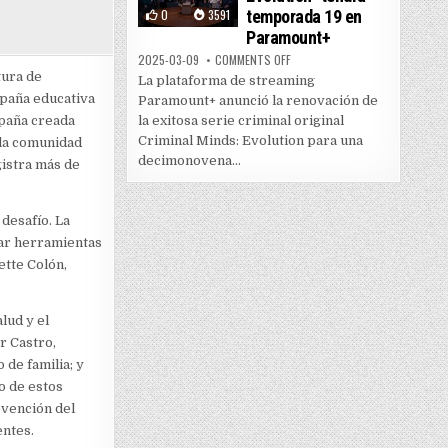
0
3591
temporada 19 en
Paramount+
ON “CRIMINAL MINDS: EVOLUTI
2025-03-09
COMMENTS OFF
tura de
La plataforma de streaming
mpaña educativa
Paramount+ anunció la renovación de
mpaña creada
la exitosa serie criminal original
Criminal Minds: Evolution para una
 la comunidad
decimonovena...
istra más de
desafío. La
nar herramientas
ette Colón,
lud y el
r Castro,
 de familia; y
o de estos
evención del
entes.