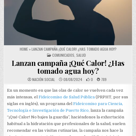
HOME
»
LANZAN CAMPAÑA ¡QUÉ CALOR! ¿HAS TOMADO AGUA HOY?
POSTED IN
COMUNICADOS
,
SALUD
Lanzan campaña ¡Qué Calor! ¿Has
tomado agua hoy?
NACIÓN SOCIAL
08/08/2024
0
789
En un momento en que las olas de calor se vuelven cada vez
más intensas, el
Fideicomiso de Salud Pública
(PRPHT, por sus
siglas en inglés), un programa del
Fideicomiso para Ciencia,
Tecnología e Investigación de Puerto Rico,
lanza la campaña
“¡Qué Calor! No bajes la guardia”, haciéndonos la exhortación
habitual a la hidratación que profesionales de la salud, suelen
recomendar en las visitas rutinarias, la campaña nos hace la