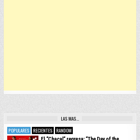
LAS MAS…
POPULARES
RECIENTES
RANDOM
El “Chacal” regresa: “The Day of the