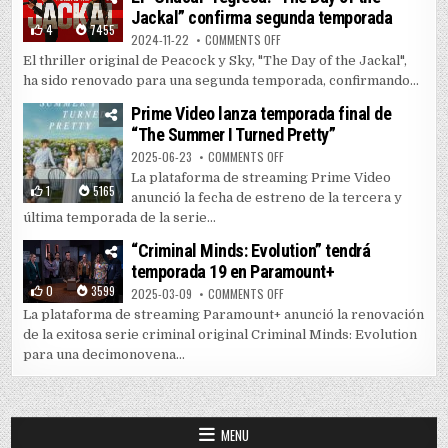
Jackal” confirma segunda temporada
4
7455
ON EL “CHACAL” REGRESA: “THE 
2024-11-22
COMMENTS OFF
El thriller original de Peacock y Sky, "The Day of the Jackal",
ha sido renovado para una segunda temporada, confirmando...
Prime Video lanza temporada final de
“The Summer I Turned Pretty”
ON PRIME VIDEO LANZA TEMPORAD
2025-06-23
COMMENTS OFF
La plataforma de streaming Prime Video
1
5165
anunció la fecha de estreno de la tercera y
última temporada de la serie...
“Criminal Minds: Evolution” tendrá
temporada 19 en Paramount+
0
3599
ON “CRIMINAL MINDS: EVOLUTIO
2025-03-09
COMMENTS OFF
La plataforma de streaming Paramount+ anunció la renovación
de la exitosa serie criminal original Criminal Minds: Evolution
para una decimonovena...
MENU