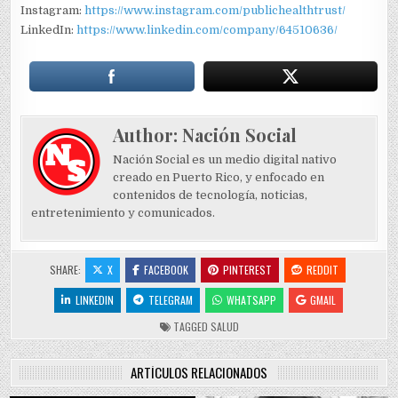
Instagram:
https://www.instagram.com/publichealthtrust/
LinkedIn:
https://www.linkedin.com/company/64510636/
Author:
Nación Social
Nación Social es un medio digital nativo
creado en Puerto Rico, y enfocado en
contenidos de tecnología, noticias,
entretenimiento y comunicados.
SHARE:
X
FACEBOOK
PINTEREST
REDDIT
LINKEDIN
TELEGRAM
WHATSAPP
GMAIL
TAGGED
SALUD
ARTÍCULOS RELACIONADOS