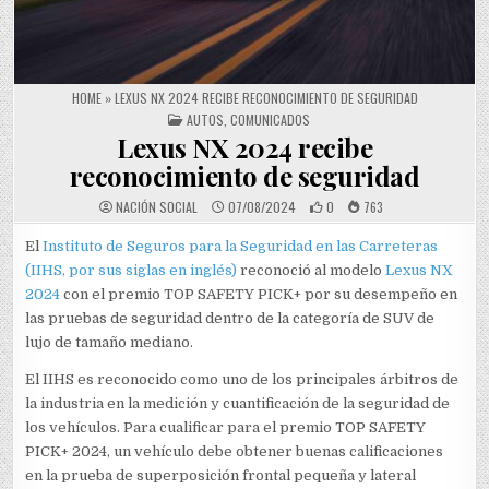
HOME
»
LEXUS NX 2024 RECIBE RECONOCIMIENTO DE SEGURIDAD
POSTED IN
AUTOS
,
COMUNICADOS
Lexus NX 2024 recibe
reconocimiento de seguridad
NACIÓN SOCIAL
07/08/2024
0
763
El
Instituto de Seguros para la Seguridad en las Carreteras
(IIHS, por sus siglas en inglés)
reconoció al modelo
Lexus NX
2024
con el premio TOP SAFETY PICK+ por su desempeño en
las pruebas de seguridad dentro de la categoría de SUV de
lujo de tamaño mediano.
El IIHS es reconocido como uno de los principales árbitros de
la industria en la medición y cuantificación de la seguridad de
los vehículos. Para cualificar para el premio TOP SAFETY
PICK+ 2024, un vehículo debe obtener buenas calificaciones
en la prueba de superposición frontal pequeña y lateral