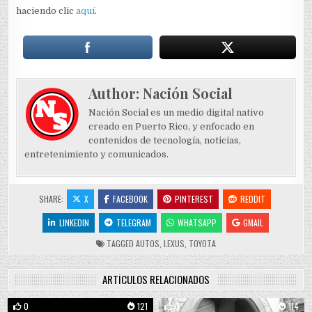
haciendo clic
aquí
.
Author:
Nación Social
Nación Social es un medio digital nativo
creado en Puerto Rico, y enfocado en
contenidos de tecnología, noticias,
entretenimiento y comunicados.
SHARE:
X
FACEBOOK
PINTEREST
REDDIT
LINKEDIN
TELEGRAM
WHATSAPP
GMAIL
TAGGED
AUTOS
,
LEXUS
,
TOYOTA
ARTÍCULOS RELACIONADOS
0
121
0
114