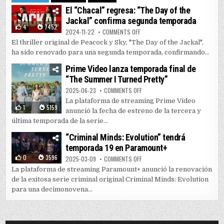
El “Chacal” regresa: “The Day of the
Jackal” confirma segunda temporada
4
7452
ON EL “CHACAL” REGRESA: “THE 
2024-11-22
COMMENTS OFF
El thriller original de Peacock y Sky, "The Day of the Jackal",
ha sido renovado para una segunda temporada, confirmando...
Prime Video lanza temporada final de
“The Summer I Turned Pretty”
ON PRIME VIDEO LANZA TEMPORAD
2025-06-23
COMMENTS OFF
La plataforma de streaming Prime Video
1
5159
anunció la fecha de estreno de la tercera y
última temporada de la serie...
“Criminal Minds: Evolution” tendrá
temporada 19 en Paramount+
0
3596
ON “CRIMINAL MINDS: EVOLUTIO
2025-03-09
COMMENTS OFF
La plataforma de streaming Paramount+ anunció la renovación
de la exitosa serie criminal original Criminal Minds: Evolution
para una decimonovena...