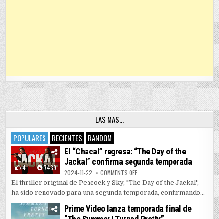
LAS MAS…
POPULARES
RECIENTES
RANDOM
El “Chacal” regresa: “The Day of the
Jackal” confirma segunda temporada
4
7439
ON EL “CHACAL” REGRESA: “THE 
2024-11-22
COMMENTS OFF
El thriller original de Peacock y Sky, "The Day of the Jackal",
ha sido renovado para una segunda temporada, confirmando...
Prime Video lanza temporada final de
“The Summer I Turned Pretty”