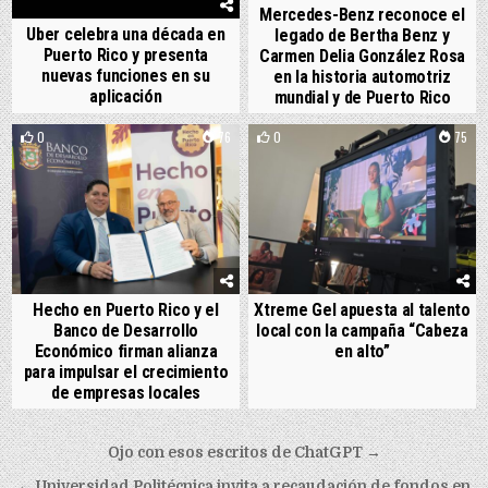
Mercedes-Benz reconoce el
Uber celebra una década en
legado de Bertha Benz y
Puerto Rico y presenta
Carmen Delia González Rosa
nuevas funciones en su
en la historia automotriz
aplicación
mundial y de Puerto Rico
0
76
0
75
Hecho en Puerto Rico y el
Xtreme Gel apuesta al talento
Banco de Desarrollo
local con la campaña “Cabeza
Económico firman alianza
en alto”
para impulsar el crecimiento
de empresas locales
Post navigation
Ojo con esos escritos de ChatGPT →
← Universidad Politécnica invita a recaudación de fondos en