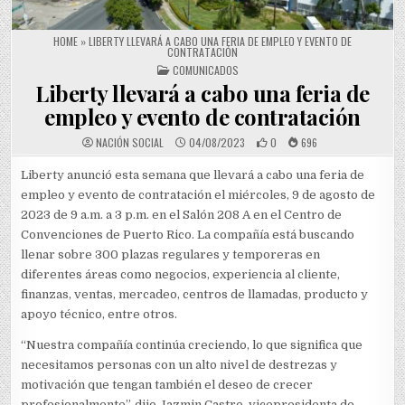
HOME
»
LIBERTY LLEVARÁ A CABO UNA FERIA DE EMPLEO Y EVENTO DE
CONTRATACIÓN
POSTED IN
COMUNICADOS
Liberty llevará a cabo una feria de
empleo y evento de contratación
NACIÓN SOCIAL
04/08/2023
0
696
Liberty anunció esta semana que llevará a cabo una feria de
empleo y evento de contratación el miércoles, 9 de agosto de
2023 de 9 a.m. a 3 p.m. en el Salón 208 A en el Centro de
Convenciones de Puerto Rico. La compañía está buscando
llenar sobre 300 plazas regulares y temporeras en
diferentes áreas como negocios, experiencia al cliente,
finanzas, ventas, mercadeo, centros de llamadas, producto y
apoyo técnico, entre otros.
“Nuestra compañía continúa creciendo, lo que significa que
necesitamos personas con un alto nivel de destrezas y
motivación que tengan también el deseo de crecer
profesionalmente”, dijo Jazmin Castro, vicepresidenta de