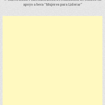
apoyo a beca “Mujeres para Liderar”