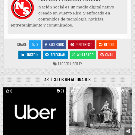
Nación Social es un medio digital nativo
creado en Puerto Rico, y enfocado en
contenidos de tecnología, noticias,
entretenimiento y comunicados.
SHARE:
X
FACEBOOK
PINTEREST
REDDIT
LINKEDIN
TELEGRAM
WHATSAPP
GMAIL
TAGGED
LIBERTY
ARTÍCULOS RELACIONADOS
0
71
0
70