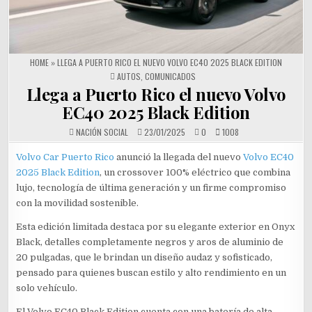
HOME
»
LLEGA A PUERTO RICO EL NUEVO VOLVO EC40 2025 BLACK EDITION
POSTED IN
AUTOS
,
COMUNICADOS
Llega a Puerto Rico el nuevo Volvo
EC40 2025 Black Edition
NACIÓN SOCIAL
23/01/2025
0
1008
Volvo Car Puerto Rico
anunció la llegada del nuevo
Volvo EC40
2025 Black Edition
, un crossover 100% eléctrico que combina
lujo, tecnología de última generación y un firme compromiso
con la movilidad sostenible.
Esta edición limitada destaca por su elegante exterior en Onyx
Black, detalles completamente negros y aros de aluminio de
20 pulgadas, que le brindan un diseño audaz y sofisticado,
pensado para quienes buscan estilo y alto rendimiento en un
solo vehículo.
El Volvo EC40 Black Edition cuenta con una batería de alta