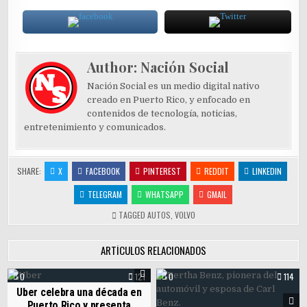
Author:
Nación Social
Nación Social es un medio digital nativo
creado en Puerto Rico, y enfocado en
contenidos de tecnología, noticias,
entretenimiento y comunicados.
SHARE:
X
FACEBOOK
PINTEREST
REDDIT
LINKEDIN
TELEGRAM
WHATSAPP
GMAIL
TAGGED
AUTOS
,
VOLVO
ARTÍCULOS RELACIONADOS
0
121
0
114
Uber celebra una década en
Puerto Rico y presenta