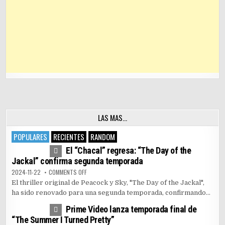
LAS MAS…
POPULARES
RECIENTES
RANDOM
4
7453
El “Chacal” regresa: “The Day of the
Jackal” confirma segunda temporada
ON EL “CHACAL” REGRESA: “THE DAY OF THE JACKAL” 
2024-11-22
COMMENTS OFF
El thriller original de Peacock y Sky, "The Day of the Jackal",
ha sido renovado para una segunda temporada, confirmando...
1
5159
Prime Video lanza temporada final de
“The Summer I Turned Pretty”