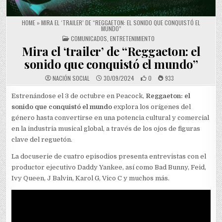
HOME
»
MIRA EL ‘TRAILER’ DE “REGGAETON: EL SONIDO QUE CONQUISTÓ EL
MUNDO”
POSTED IN
COMUNICADOS
,
ENTRETENIMIENTO
Mira el ‘trailer’ de “Reggaeton: el
sonido que conquistó el mundo”
NACIÓN SOCIAL
30/09/2024
0
933
Estrenándose el 3 de octubre en Peacock,
Reggaeton: el
sonido que conquistó el mundo
explora los orígenes del
género hasta convertirse en una potencia cultural y comercial
en la industria musical global, a través de los ojos de figuras
clave del reguetón.
La docuserie de cuatro episodios presenta entrevistas con el
productor ejecutivo Daddy Yankee, así como Bad Bunny, Feid,
Ivy Queen, J Balvin, Karol G, Vico C y muchos más.