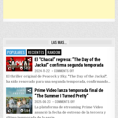
LAS MAS…
POPULARES
RECIENTES
RANDOM
El “Chacal” regresa: “The Day of the
Jackal” confirma segunda temporada
4
7455
ON EL “CHACAL” REGRESA: “THE 
2024-11-22
COMMENTS OFF
El thriller original de Peacock y Sky, "The Day of the Jackal",
ha sido renovado para una segunda temporada, confirmando...
Prime Video lanza temporada final de
“The Summer I Turned Pretty”
ON PRIME VIDEO LANZA TEMPORAD
2025-06-23
COMMENTS OFF
La plataforma de streaming Prime Video
1
5164
anunció la fecha de estreno de la tercera y
última temporada de la serie...