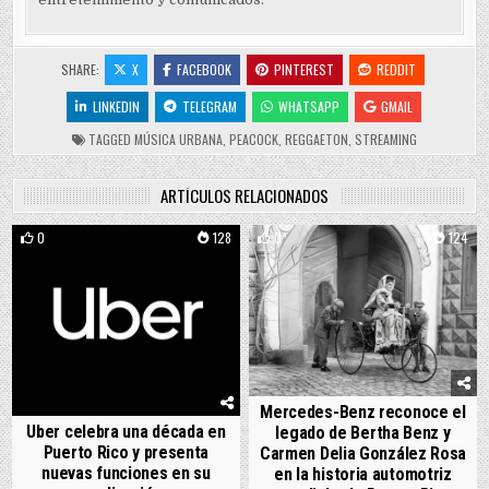
SHARE:
X
FACEBOOK
PINTEREST
REDDIT
LINKEDIN
TELEGRAM
WHATSAPP
GMAIL
TAGGED
MÚSICA URBANA
,
PEACOCK
,
REGGAETON
,
STREAMING
ARTÍCULOS RELACIONADOS
0
128
0
124
Mercedes-Benz reconoce el
Uber celebra una década en
legado de Bertha Benz y
Puerto Rico y presenta
Carmen Delia González Rosa
nuevas funciones en su
en la historia automotriz