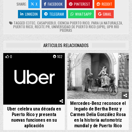
SHARE:
X
FACEBOOK
PINTEREST
REDDIT
LINKEDIN
TELEGRAM
WHATSAPP
GMAIL
TAGGED
C3TEC
,
CASAPUEBLO
,
CIENCIA PUERTO RICO
,
PARA LA NATURALEZA
,
PUERTO RICO
,
RECITE PR
,
UNIVERSIDAD DE PUERTO RICO (UPR)
,
UPR RÍO
PIEDRAS
ARTÍCULOS RELACIONADOS
0
102
0
113
Mercedes-Benz reconoce el
Uber celebra una década en
legado de Bertha Benz y
Puerto Rico y presenta
Carmen Delia González Rosa
nuevas funciones en su
en la historia automotriz
aplicación
mundial y de Puerto Rico