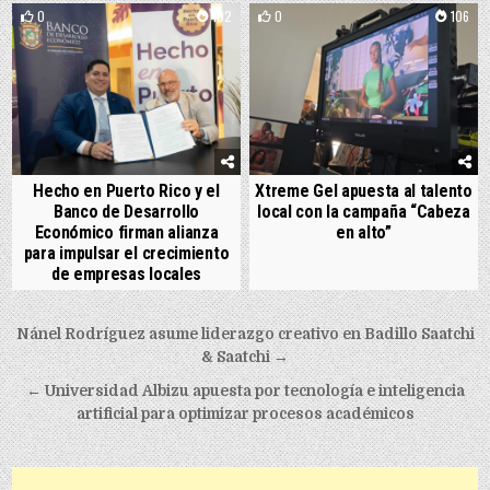
0
102
0
106
Hecho en Puerto Rico y el
Xtreme Gel apuesta al talento
Banco de Desarrollo
local con la campaña “Cabeza
Económico firman alianza
en alto”
para impulsar el crecimiento
de empresas locales
Post navigation
Nánel Rodríguez asume liderazgo creativo en Badillo Saatchi
& Saatchi →
← Universidad Albizu apuesta por tecnología e inteligencia
artificial para optimizar procesos académicos