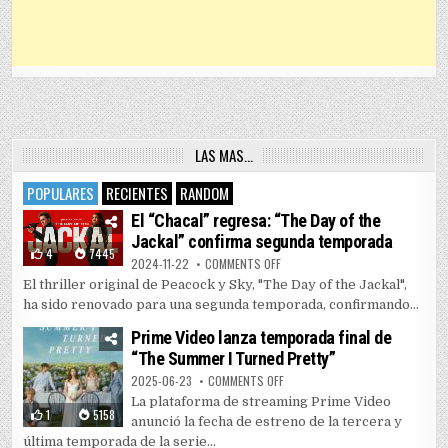
LAS MAS…
POPULARES
RECIENTES
RANDOM
El “Chacal” regresa: “The Day of the
Jackal” confirma segunda temporada
4
7445
ON EL “CHACAL” REGRESA: “THE 
2024-11-22
COMMENTS OFF
El thriller original de Peacock y Sky, "The Day of the Jackal",
ha sido renovado para una segunda temporada, confirmando...
Prime Video lanza temporada final de
“The Summer I Turned Pretty”
ON PRIME VIDEO LANZA TEMPORAD
2025-06-23
COMMENTS OFF
La plataforma de streaming Prime Video
1
5158
anunció la fecha de estreno de la tercera y
última temporada de la serie...