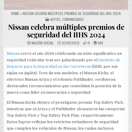
HOME
»
NISSAN CELEBRA MÚLTIPLES PREMIOS DE SEGURIDAD DEL IIHS 2024
POSTED IN
AUTOS
,
COMUNICADOS
Nissan celebra múltiples premios de
seguridad del IIHS 2024
NACIÓN SOCIAL
02/01/2025
0
996
Nissan
cerró el año 2024 celebrando un éxito significativo en
seguridad vehicular tras ser galardonado por el
Instituto de
Seguros para la Seguridad en las Carreteras
(IIHS, por sus
siglas en inglés). Tres de sus modelos, el Nissan Kicks, el
eléctrico Nissan Ariya y el robusto Pathfinder, recibieron
destacados reconocimientos que consolidan la posición de la
marca como líder en innovación y seguridad.
El Nissan Kicks obtuvo el prestigioso premio Top Safety Pick,
mientras que el Ariya y el Pathfinder alcanzaron las categorías
Top Safety Pick y Top Safety Pick Plus, respectivamente.
Estos logros reflejan los estrictos estándares de seguridad
que cumplen los vehículos de Nissan, los cuales incluyen