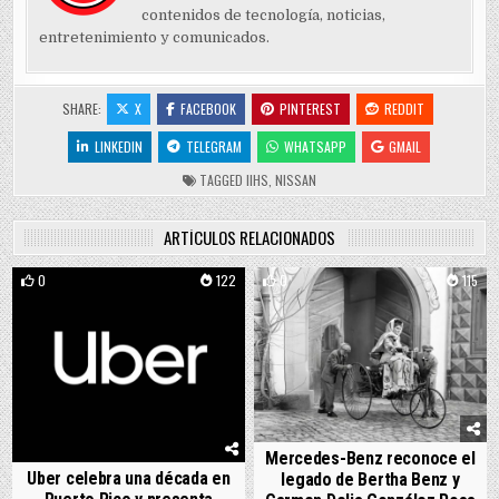
contenidos de tecnología, noticias,
entretenimiento y comunicados.
SHARE:
X
FACEBOOK
PINTEREST
REDDIT
LINKEDIN
TELEGRAM
WHATSAPP
GMAIL
TAGGED
IIHS
,
NISSAN
ARTÍCULOS RELACIONADOS
0
122
0
115
Mercedes-Benz reconoce el
Uber celebra una década en
legado de Bertha Benz y