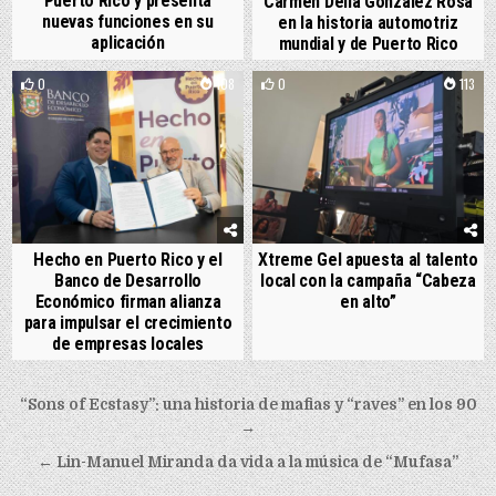
Puerto Rico y presenta
Carmen Delia González Rosa
nuevas funciones en su
en la historia automotriz
aplicación
mundial y de Puerto Rico
0
108
0
113
Hecho en Puerto Rico y el
Xtreme Gel apuesta al talento
Banco de Desarrollo
local con la campaña “Cabeza
Económico firman alianza
en alto”
para impulsar el crecimiento
de empresas locales
Post navigation
“Sons of Ecstasy”: una historia de mafias y “raves” en los 90
→
← Lin-Manuel Miranda da vida a la música de “Mufasa”