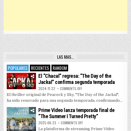
LAS MAS…
POPULARES
RECIENTES
RANDOM
El “Chacal” regresa: “The Day of the
Jackal” confirma segunda temporada
4
7453
ON EL “CHACAL” REGRESA: “THE 
2024-11-22
COMMENTS OFF
El thriller original de Peacock y Sky, "The Day of the Jackal",
ha sido renovado para una segunda temporada, confirmando...
Prime Video lanza temporada final de
“The Summer I Turned Pretty”
ON PRIME VIDEO LANZA TEMPORAD
2025-06-23
COMMENTS OFF
La plataforma de streaming Prime Video