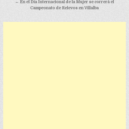
← En el Día Internacional de la Mujer se correrá el
Campeonato de Relevos en Villalba