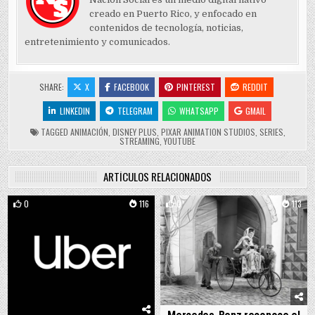
creado en Puerto Rico, y enfocado en
contenidos de tecnología, noticias,
entretenimiento y comunicados.
SHARE:
X
FACEBOOK
PINTEREST
REDDIT
LINKEDIN
TELEGRAM
WHATSAPP
GMAIL
TAGGED
ANIMACIÓN
,
DISNEY PLUS
,
PIXAR ANIMATION STUDIOS
,
SERIES
,
STREAMING
,
YOUTUBE
ARTÍCULOS RELACIONADOS
0
116
0
113