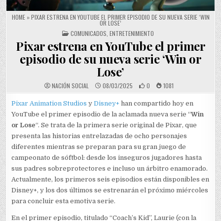
HOME
»
PIXAR ESTRENA EN YOUTUBE EL PRIMER EPISODIO DE SU NUEVA SERIE ‘WIN
OR LOSE’
POSTED IN
COMUNICADOS
,
ENTRETENIMIENTO
Pixar estrena en YouTube el primer
episodio de su nueva serie ‘Win or
Lose’
NACIÓN SOCIAL
08/03/2025
0
1081
Pixar Animation Studios
y
Disney+
han compartido hoy en
YouTube el primer episodio de la aclamada nueva serie “
Win
or Lose
“. Se trata de la primera serie original de Pixar, que
presenta las historias entrelazadas de ocho personajes
diferentes mientras se preparan para su gran juego de
campeonato de sóftbol: desde los inseguros jugadores hasta
sus padres sobreprotectores e incluso un árbitro enamorado.
Actualmente, los primeros seis episodios están disponibles en
Disney+, y los dos últimos se estrenarán el próximo miércoles
para concluir esta emotiva serie.
En el primer episodio, titulado “Coach’s Kid”, Laurie (con la