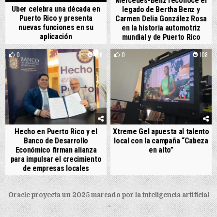
Mercedes-Benz reconoce el
Uber celebra una década en
legado de Bertha Benz y
Puerto Rico y presenta
Carmen Delia González Rosa
nuevas funciones en su
en la historia automotriz
aplicación
mundial y de Puerto Rico
0
106
0
108
Hecho en Puerto Rico y el
Xtreme Gel apuesta al talento
Banco de Desarrollo
local con la campaña “Cabeza
Económico firman alianza
en alto”
para impulsar el crecimiento
de empresas locales
Post navigation
Oracle proyecta un 2025 marcado por la inteligencia artificial
→