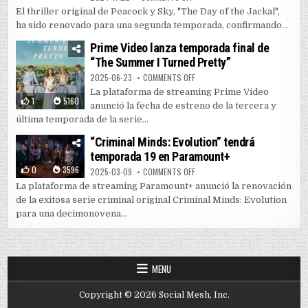
El thriller original de Peacock y Sky, "The Day of the Jackal",
ha sido renovado para una segunda temporada, confirmando...
Prime Video lanza temporada final de
“The Summer I Turned Pretty”
ON PRIME VIDEO LANZA TEMPORAD
2025-06-23
COMMENTS OFF
La plataforma de streaming Prime Video
1
5160
anunció la fecha de estreno de la tercera y
última temporada de la serie...
“Criminal Minds: Evolution” tendrá
temporada 19 en Paramount+
0
3596
ON “CRIMINAL MINDS: EVOLUTIO
2025-03-09
COMMENTS OFF
La plataforma de streaming Paramount+ anunció la renovación
de la exitosa serie criminal original Criminal Minds: Evolution
para una decimonovena...
MENU
Copyright © 2026 Social Mesh, Inc.