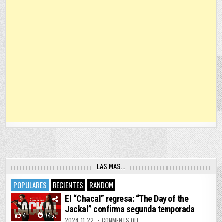
LAS MAS…
POPULARES
RECIENTES
RANDOM
El “Chacal” regresa: “The Day of the
Jackal” confirma segunda temporada
4
7453
ON EL “CHACAL” REGRESA: “THE 
2024-11-22
COMMENTS OFF