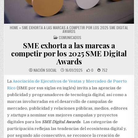
HOME
»
SME EXHORTA A LAS MARCAS A COMPETIR POR LOS 2025 SME DIGITAL
AWARDS
POSTED IN
COMUNICADOS
SME exhorta a las marcas a
competir por los 2025 SME Digital
Awards
NACIÓN SOCIAL
16/01/2025
0
752
La
Asociación de Ejecutivos de Ventas y Mercadeo de Puerto
Rico
(SME por sus siglas en inglés) invita a las agencias de
publicidad y programadores de tecnología digital, así como a
marcas involucradas en el desarrollo de campañas de
mercadeo, publicidad y relaciones públicas, medios, editores
y
startups
a nominar sus mejores campañas y proyectos
digitales para los
SME Digital Awards
. Las categorías de
participación reflejan las tendencias del ecosistema digital y,
por segundo año consecutivo, se reconoce la creación de