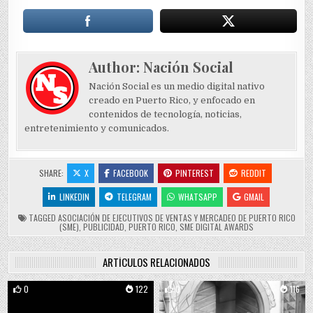
Author:
Nación Social
Nación Social es un medio digital nativo
creado en Puerto Rico, y enfocado en
contenidos de tecnología, noticias,
entretenimiento y comunicados.
SHARE:
X
FACEBOOK
PINTEREST
REDDIT
LINKEDIN
TELEGRAM
WHATSAPP
GMAIL
TAGGED
ASOCIACIÓN DE EJECUTIVOS DE VENTAS Y MERCADEO DE PUERTO RICO
(SME)
,
PUBLICIDAD
,
PUERTO RICO
,
SME DIGITAL AWARDS
ARTÍCULOS RELACIONADOS
0
122
0
116