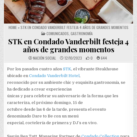
HOME
»
STK EN CONDADO VANDERBILT FESTEJA 4 AÑOS DE GRANDES MOMENTOS
POSTED IN
COMUNICADOS
,
GASTRONOMÍA
STK en Condado Vanderbilt festeja 4
años de grandes momentos
NACIÓN SOCIAL
12/10/2023
0
644
Por los pasados cuatro años
STK
, el vibrante Steakhouse
ubicado en
Condado Vanderbilt Hotel
,
reconocido por su ambiente chic y exquisita gastronomía, se
ha dedicado a crear experiencias
únicas y para celebrar su aniversario de la forma que les
caracteriza, el próximo domingo, 15 de
octubre desde las 6 de la tarde, presenta el evento
denominado Dare to Be con un menú
especial, coctelería de primera y DJ’s en vivo.
Según Ben Tutt, Managing Partner de
Condado Collection
para