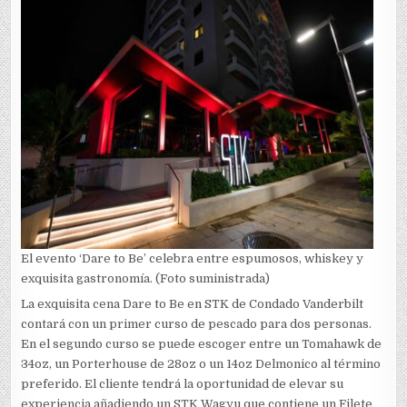
El evento ‘Dare to Be’ celebra entre espumosos, whiskey y
exquisita gastronomía. (Foto suministrada)
La exquisita cena Dare to Be en STK de Condado Vanderbilt
contará con un primer curso de pescado para dos personas.
En el segundo curso se puede escoger entre un Tomahawk de
34oz, un Porterhouse de 28oz o un 14oz Delmonico al término
preferido. El cliente tendrá la oportunidad de elevar su
experiencia añadiendo un STK Wagyu que contiene un Filete