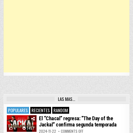
LAS MAS…
POPULARES
RECIENTES
RANDOM
El “Chacal” regresa: “The Day of the
Jackal” confirma segunda temporada
4
7457
ON EL “CHACAL” REGRESA: “THE 
2024-11-22
COMMENTS OFF