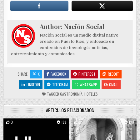
Author:
Nación Social
Nación Social es un medio digital nativo
creado en Puerto Rico, y enfocado en
contenidos de tecnología, noticias,
entretenimiento y comunicados.
SHARE:
X
FACEBOOK
PINTEREST
REDDIT
LINKEDIN
TELEGRAM
WHATSAPP
GMAIL
TAGGED
GASTRONOMÍA
,
HOTELES
ARTÍCULOS RELACIONADOS
0
133
0
130