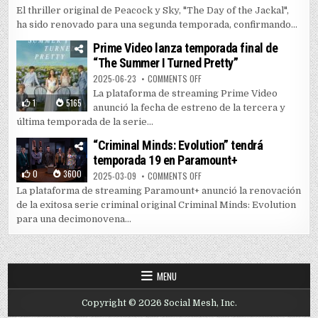
El thriller original de Peacock y Sky, "The Day of the Jackal",
ha sido renovado para una segunda temporada, confirmando...
Prime Video lanza temporada final de
“The Summer I Turned Pretty”
ON PRIME VIDEO LANZA TEMPORAD
2025-06-23
COMMENTS OFF
La plataforma de streaming Prime Video
1
5165
anunció la fecha de estreno de la tercera y
última temporada de la serie...
“Criminal Minds: Evolution” tendrá
temporada 19 en Paramount+
0
3600
ON “CRIMINAL MINDS: EVOLUTIO
2025-03-09
COMMENTS OFF
La plataforma de streaming Paramount+ anunció la renovación
de la exitosa serie criminal original Criminal Minds: Evolution
para una decimonovena...
MENU
Copyright © 2026 Social Mesh, Inc.