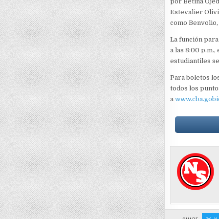
por Betina Ojed
Estevalier Oliv
como Benvolio, 
La función para 
a las 8:00 p.m.,
estudiantiles se
Para boletos lo
todos los punto
a
www.cba.gobi