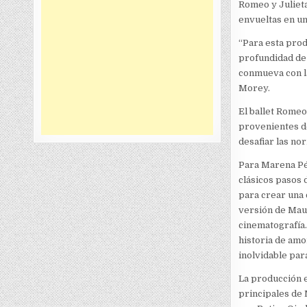
Romeo y Juliet
envueltas en un
“Para esta prod
profundidad de 
conmueva con la
Morey.
El ballet Romeo
provenientes de
desafiar las no
Para Marena Pér
clásicos pasos
para crear una 
versión de Maur
cinematografía. 
historia de amo
inolvidable para
La producción e
principales de 