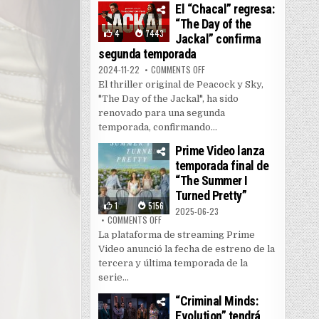
El “Chacal” regresa:
“The Day of the
4
7443
Jackal” confirma
segunda temporada
ON EL “CHACAL” REGRESA: “THE
2024-11-22
COMMENTS OFF
El thriller original de Peacock y Sky,
"The Day of the Jackal", ha sido
renovado para una segunda
temporada, confirmando...
Prime Video lanza
temporada final de
“The Summer I
Turned Pretty”
1
5156
2025-06-23
ON PRIME VIDEO LANZA TEMPORADA FINAL DE
COMMENTS OFF
La plataforma de streaming Prime
Video anunció la fecha de estreno de la
tercera y última temporada de la
serie...
“Criminal Minds:
Evolution” tendrá