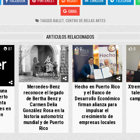
FACEBOOK
PINTEREST
REDDIT
LINKEDIN
TELEGRAM
GMAIL
TAGGED
BALLET
,
CENTRO DE BELLAS ARTES
ARTÍCULOS RELACIONADOS
87
0
95
0
87
0
Mercedes-Benz
Hecho en Puerto Rico
Xtrem
 una
reconoce el legado
y el Banco de
tale
erto
de Bertha Benz y
Desarrollo Económico
camp
nta
Carmen Delia
firman alianza para
es en
González Rosa en la
impulsar el
ón
historia automotriz
crecimiento de
mundial y de Puerto
empresas locales
Rico