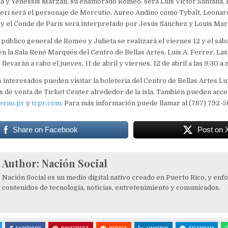
a y Yenessis Marzan, su enamorado Romeo, será Luis Victor Santana. P
ieri será el personaje de Mercutio, Aureo Andino como Tybalt, Leona
y el Conde de París será interpretado por Jesús Sánchez y Louis Mar
público general de Romeo y Julieta se realizará el viernes 12 y el sába
 en la Sala René Marqués del Centro de Bellas Artes, Luís A. Ferrer. La
 llevarán a cabo el jueves, 11 de abril y viernes, 12 de abril a las 9:30 a.
s interesados pueden visitar la boletería del Centro de Bellas Artes Lu
s de venta de Ticket Center alrededor de la isla. También pueden acc
erno.pr
y
tcpr.com
. Para más información puede llamar al (787) 792-
Share on Facebook
Post on 
Author:
Nación Social
Nación Social es un medio digital nativo creado en Puerto Rico, y enf
contenidos de tecnología, noticias, entretenimiento y comunicados.