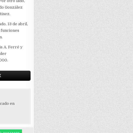
or otro lado,
rdo González
tínez.
do, 13 de abril,
s funciones
m.
is A. Ferré y
eder
5000.
X
ocado en