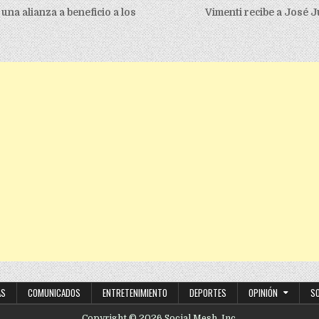
igation
na alianza a beneficio a los
Vimenti recibe a José 
AS
COMUNICADOS
ENTRETENIMIENTO
DEPORTES
OPINIÓN
S
Copyright © 2026 Social Mesh, Inc.