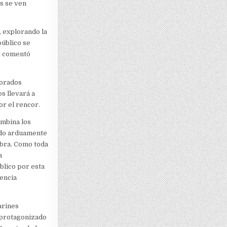
s se ven
, explorando la
público se
”, comentó
morados
s llevará a
or el rencor.
ombina los
ado arduamente
obra. Como toda
a
úblico por esta
encia
arines
á protagonizado