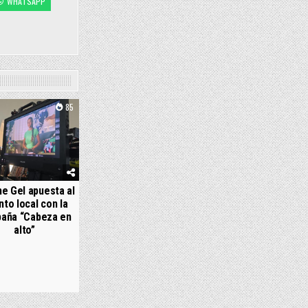
WHATSAPP
85
e Gel apuesta al
nto local con la
aña “Cabeza en
alto”