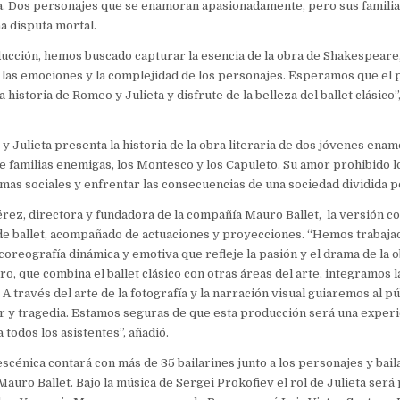
a. Dos personajes que se enamoran apasionadamente, pero sus familia
a disputa mortal.
ucción, hemos buscado capturar la esencia de la obra de Shakespeare
las emociones y la complejidad de los personajes. Esperamos que el 
 historia de Romeo y Julieta y disfrute de la belleza del ballet clásico
 y Julieta presenta la historia de la obra literaria de dos jóvenes ena
 familias enemigas, los Montesco y los Capuleto. Su amor prohibido lo
rmas sociales y enfrentar las consecuencias de una sociedad dividida p
ez, directora y fundadora de la compañía Mauro Ballet, la versión c
 de ballet, acompañado de actuaciones y proyecciones. “Hemos trabaj
coreografía dinámica y emotiva que refleje la pasión y el drama de la 
o, que combina el ballet clásico con otras áreas del arte, integramos l
A través del arte de la fotografía y la narración visual guiaremos al p
r y tragedia. Estamos seguras de que esta producción será una experi
 todos los asistentes”, añadió.
scénica contará con más de 35 bailarines junto a los personajes y bail
Mauro Ballet. Bajo la música de Sergei Prokofiev el rol de Julieta ser