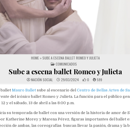
HOME
»
SUBE A ESCENA BALLET ROMEO Y JULIETA
POSTED IN
COMUNICADOS
Sube a escena ballet Romeo y Julieta
NACIÓN SOCIAL
29/03/2024
0
599
 ballet
Mauro Ballet
sube al escenario del
Centro de Bellas Artes de S
ente del icónico ballet Romeo y Julieta. La función para el público gene
 12 y el sábado, 13 de abril a las 8:00 p.m.
icia su temporada de ballet con una versión de la historia de amor de
or Katherine Morey y Marena Pérez, figuras importantes del ballet e
rección de ambas, las coreografías buscan llevar la pasión, drama y la 