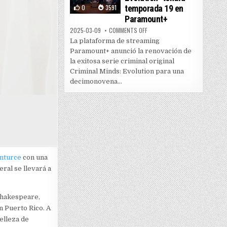
0
3591
temporada 19 en
Paramount+
ON “CRIMINAL MINDS: EVOLUTI
2025-03-09
COMMENTS OFF
La plataforma de streaming
Paramount+ anunció la renovación de
la exitosa serie criminal original
Criminal Minds: Evolution para una
decimonovena...
anturce
con una
ral se llevará a
 Shakespeare,
n Puerto Rico. A
belleza de