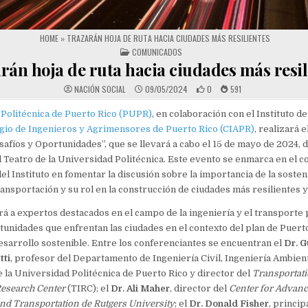
HOME
»
TRAZARÁN HOJA DE RUTA HACIA CIUDADES MÁS RESILIENTES
POSTED IN
COMUNICADOS
rán hoja de ruta hacia ciudades más resil
NACIÓN SOCIAL
09/05/2024
0
591
Politécnica de Puerto Rico (PUPR)
, en colaboración con el Instituto d
gio de Ingenieros y Agrimensores de Puerto Rico (CIAPR)
, realizará 
safíos y Oportunidades”, que se llevará a cabo el 15 de mayo de 2024, d
el Teatro de la Universidad Politécnica. Este evento se enmarca en el 
el Instituto en fomentar la discusión sobre la importancia de la sosteni
ransportación y su rol en la construcción de ciudades más resilientes y
rá a expertos destacados en el campo de la ingeniería y el transporte p
tunidades que enfrentan las ciudades en el contexto del plan de Puert
arrollo sostenible. Entre los conferenciantes se encuentran el
Dr. G
tti
, profesor del Departamento de Ingeniería Civil, Ingeniería Ambient
la Universidad Politécnica de Puerto Rico y director del
Transportat
Research Center
(TIRC); el
Dr. Ali Maher
, director del
Center for Advan
and Transportation de Rutgers University
; el
Dr. Donald Fisher
, princip