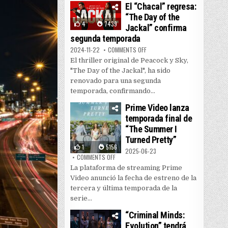
El “Chacal” regresa:
“The Day of the
4
7439
Jackal” confirma
segunda temporada
ON EL “CHACAL” REGRESA: “THE
2024-11-22
COMMENTS OFF
El thriller original de Peacock y Sky,
"The Day of the Jackal", ha sido
renovado para una segunda
temporada, confirmando...
Prime Video lanza
temporada final de
“The Summer I
Turned Pretty”
1
5156
2025-06-23
ON PRIME VIDEO LANZA TEMPORADA FINAL DE
COMMENTS OFF
La plataforma de streaming Prime
Video anunció la fecha de estreno de la
tercera y última temporada de la
serie...
“Criminal Minds:
Evolution” tendrá