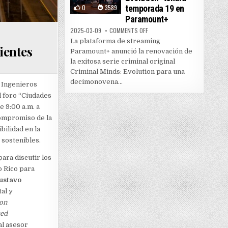
0
3589
temporada 19 en
Paramount+
ON “CRIMINAL MINDS: EVOLUTI
2025-03-09
COMMENTS OFF
La plataforma de streaming
ientes
Paramount+ anunció la renovación de
la exitosa serie criminal original
Criminal Minds: Evolution para una
decimonovena...
e Ingenieros
el foro “Ciudades
e 9:00 a.m. a
compromiso de la
bilidad en la
 sostenibles.
ara discutir los
o Rico para
ustavo
al y
ion
ced
al asesor