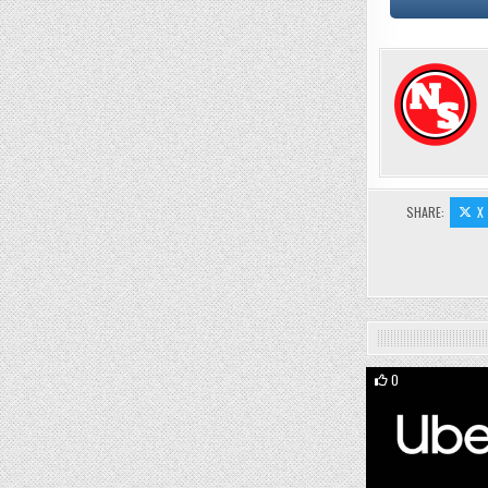
SHARE:
X
0