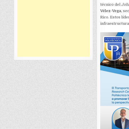
técnico del
John
Vélez-Vega
, se
Rico. Estos líd
infraestructura