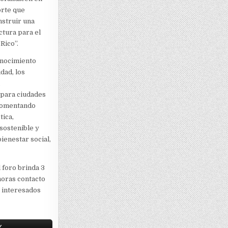
orte que
nstruir una
ctura para el
Rico”.
onocimiento
dad, los
 para ciudades
 fomentando
tica,
sostenible y
ienestar social,
 foro brinda 3
horas contacto
s interesados
X