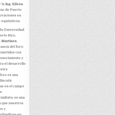
 la
Ing. Eileen
rno de Puerto
novaciones en
 equitativos.
 la Universidad
erto Rico,
 Martínez
,
ancia del foro:
ometidos con
conocimiento y
ra el desarrollo
estra
foro es una
discutir
cas en el campo
de
También, es una
a que nuestros
os y
ofundicen en