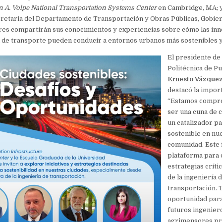
 A. Volpe
National Transportation Systems Center
en Cambridge, MA; y
cretaria del Departamento de Transportación y Obras Públicas, Gobie
eres compartirán sus conocimientos y experiencias sobre cómo las in
 de transporte pueden conducir a entornos urbanos más sostenibles y
El presidente de
Politécnica de Pu
Ernesto Vázquez
destacó la import
“Estamos compr
ser una cuna de 
un catalizador pa
sostenible en nu
comunidad. Este 
plataforma para 
estrategias críti
de la ingeniería 
transportación. 
oportunidad par
futuros ingenier
agrimensores pr