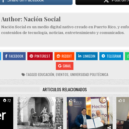
Author:
Nación Social
Nación Social es un medio digital nativo creado en Puerto Rico, y enf
contenidos de tecnología, noticias, entretenimiento y comunicados.
FACEBOOK
PINTEREST
REDDIT
LINKEDIN
TELEGRAM
GMAIL
TAGGED
EDUCACIÓN
,
EVENTOS
,
UNIVERSIDAD POLITÉCNICA
ARTÍCULOS RELACIONADOS
72
0
70
0
76
0