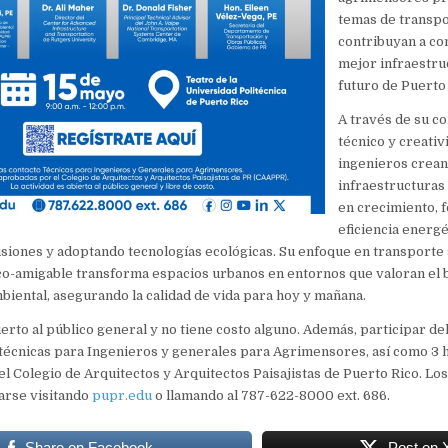
temas de transp
contribuyan a co
mejor infraestru
futuro de Puerto 
A través de su c
técnico y creativi
ingenieros crean
infraestructuras
en crecimiento,
eficiencia energé
iones y adoptando tecnologías ecológicas. Su enfoque en transporte 
o-amigable transforma espacios urbanos en entornos que valoran el b
iental, asegurando la calidad de vida para hoy y mañana.
ierto al público general y no tiene costo alguno. Además, participar del
técnicas para Ingenieros y generales para Agrimensores, así como 3 
l Colegio de Arquitectos y Arquitectos Paisajistas de Puerto Rico. Lo
arse visitando
pupr.edu
o llamando al 787-622-8000 ext. 686.
Share on Facebook
Post on 