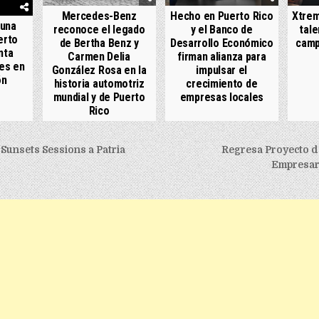
Mercedes-Benz
Hecho en Puerto Rico
Xtrem
 una
reconoce el legado
y el Banco de
tale
erto
de Bertha Benz y
Desarrollo Económico
camp
nta
Carmen Delia
firman alianza para
es en
González Rosa en la
impulsar el
ón
historia automotriz
crecimiento de
mundial y de Puerto
empresas locales
Rico
igation
Sunsets Sessions a Patria
Regresa Proyecto d
Empresar