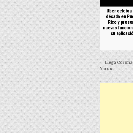
Uber celebra
década en Pu
Rico y prese
nuevas funcion
su aplicaci
Post nav
← Llega Corona 
Yards