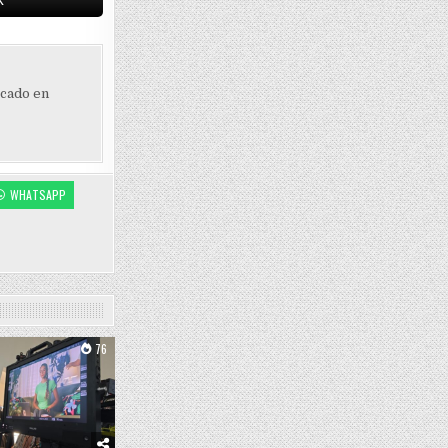
ocado en
WHATSAPP
76