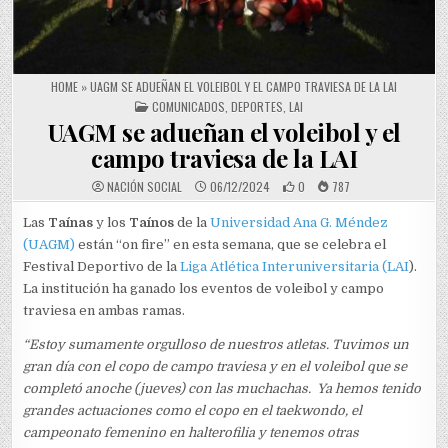
HOME
»
UAGM SE ADUEÑAN EL VOLEIBOL Y EL CAMPO TRAVIESA DE LA LAI
POSTED IN
COMUNICADOS
,
DEPORTES
,
LAI
UAGM se adueñan el voleibol y el
campo traviesa de la LAI
NACIÓN SOCIAL
06/12/2024
0
787
Las
Taínas
y los
Taínos
de la
Universidad Ana G. Méndez
(UAGM)
están “on fire” en esta semana, que se celebra el
Festival Deportivo de la
Liga Atlética Interuniversitaria (LAI
).
La institución ha ganado los eventos de voleibol y campo
traviesa en ambas ramas.
“Estoy sumamente orgulloso de nuestros atletas. Tuvimos un
gran día con el copo de campo traviesa y en el voleibol que se
completó anoche (jueves) con las muchachas. Ya hemos tenido
grandes actuaciones como el copo en el taekwondo, el
campeonato femenino en halterofilia y tenemos otras