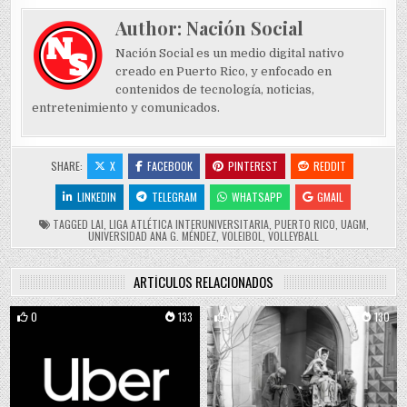
Author:
Nación Social
Nación Social es un medio digital nativo
creado en Puerto Rico, y enfocado en
contenidos de tecnología, noticias,
entretenimiento y comunicados.
SHARE:
X
FACEBOOK
PINTEREST
REDDIT
LINKEDIN
TELEGRAM
WHATSAPP
GMAIL
TAGGED
LAI
,
LIGA ATLÉTICA INTERUNIVERSITARIA
,
PUERTO RICO
,
UAGM
,
UNIVERSIDAD ANA G. MÉNDEZ
,
VOLEIBOL
,
VOLLEYBALL
ARTÍCULOS RELACIONADOS
0
133
0
130