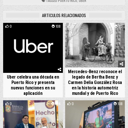
TAGGED
PUERTO RICO
,
UBER
ARTÍCULOS RELACIONADOS
0
108
0
113
Mercedes-Benz reconoce el
Uber celebra una década en
legado de Bertha Benz y
Puerto Rico y presenta
Carmen Delia González Rosa
nuevas funciones en su
en la historia automotriz
aplicación
mundial y de Puerto Rico
0
104
0
108