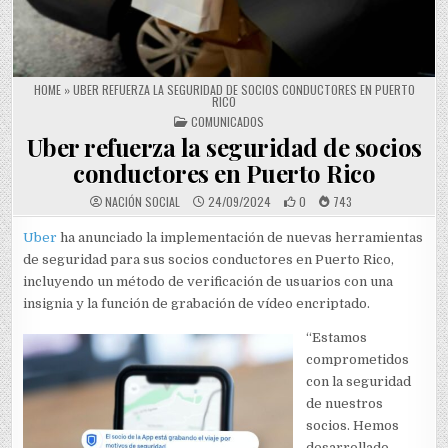
HOME
»
UBER REFUERZA LA SEGURIDAD DE SOCIOS CONDUCTORES EN PUERTO
RICO
POSTED IN
COMUNICADOS
Uber refuerza la seguridad de socios
conductores en Puerto Rico
NACIÓN SOCIAL
24/09/2024
0
743
Uber
ha anunciado la implementación de nuevas herramientas
de seguridad para sus socios conductores en Puerto Rico,
incluyendo un método de verificación de usuarios con una
insignia y la función de grabación de vídeo encriptado.
“Estamos
comprometidos
con la seguridad
de nuestros
socios. Hemos
desarrollado