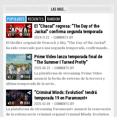
LAS MAS…
POPULARES
RECIENTES
RANDOM
El “Chacal” regresa: “The Day of the
Jackal” confirma segunda temporada
4
7446
ON EL “CHACAL” REGRESA: “THE 
2024-11-22
COMMENTS OFF
El thriller original de Peacock y Sky, "The Day of the Jackal",
ha sido renovado para una segunda temporada, confirmando...
Prime Video lanza temporada final de
“The Summer I Turned Pretty”
ON PRIME VIDEO LANZA TEMPORAD
2025-06-23
COMMENTS OFF
La plataforma de streaming Prime Video
1
5158
anunció la fecha de estreno de la tercera y
última temporada de la serie...
“Criminal Minds: Evolution” tendrá
temporada 19 en Paramount+
0
3593
ON “CRIMINAL MINDS: EVOLUTIO
2025-03-09
COMMENTS OFF
La plataforma de streaming Paramount+ anunció la renovación
de la exitosa serie criminal original Criminal Minds: Evolution