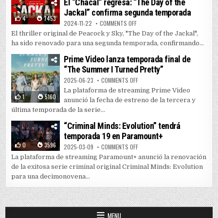
El “Chacal” regresa: “The Day of the
Jackal” confirma segunda temporada
4
7453
ON EL “CHACAL” REGRESA: “THE 
2024-11-22
COMMENTS OFF
El thriller original de Peacock y Sky, "The Day of the Jackal",
ha sido renovado para una segunda temporada, confirmando...
Prime Video lanza temporada final de
“The Summer I Turned Pretty”
ON PRIME VIDEO LANZA TEMPORAD
2025-06-23
COMMENTS OFF
La plataforma de streaming Prime Video
1
5160
anunció la fecha de estreno de la tercera y
última temporada de la serie...
“Criminal Minds: Evolution” tendrá
temporada 19 en Paramount+
0
3596
ON “CRIMINAL MINDS: EVOLUTIO
2025-03-09
COMMENTS OFF
La plataforma de streaming Paramount+ anunció la renovación
de la exitosa serie criminal original Criminal Minds: Evolution
para una decimonovena...
MENU