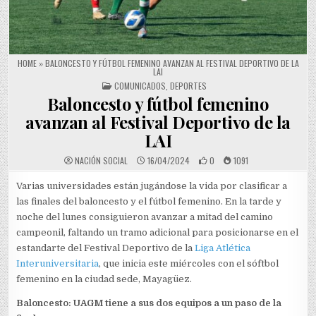
HOME
»
BALONCESTO Y FÚTBOL FEMENINO AVANZAN AL FESTIVAL DEPORTIVO DE LA
LAI
POSTED IN
COMUNICADOS
,
DEPORTES
Baloncesto y fútbol femenino
avanzan al Festival Deportivo de la
LAI
NACIÓN SOCIAL
16/04/2024
0
1091
Varias universidades están jugándose la vida por clasificar a
las finales del baloncesto y el fútbol femenino. En la tarde y
noche del lunes consiguieron avanzar a mitad del camino
campeonil, faltando un tramo adicional para posicionarse en el
estandarte del Festival Deportivo de la
Liga Atlética
Interuniversitaria
, que inicia este miércoles con el sóftbol
femenino en la ciudad sede, Mayagüez.
Baloncesto: UAGM tiene a sus dos equipos a un paso de la