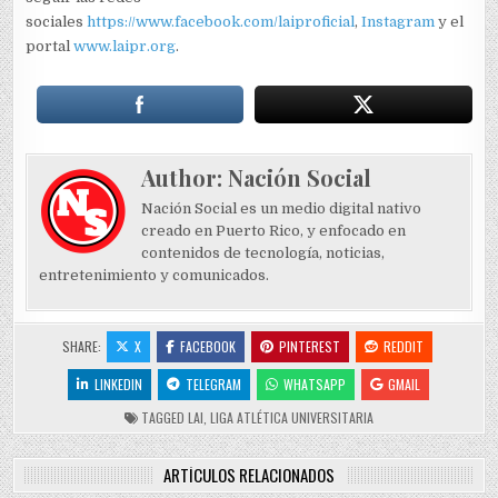
sociales
https://www.facebook.com/laiproficial
,
Instagram
y el
portal
www.laipr.org
.
Author:
Nación Social
Nación Social es un medio digital nativo
creado en Puerto Rico, y enfocado en
contenidos de tecnología, noticias,
entretenimiento y comunicados.
SHARE:
X
FACEBOOK
PINTEREST
REDDIT
LINKEDIN
TELEGRAM
WHATSAPP
GMAIL
TAGGED
LAI
,
LIGA ATLÉTICA UNIVERSITARIA
ARTÍCULOS RELACIONADOS