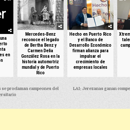
Mercedes-Benz
Hecho en Puerto Rico
Xtrem
 una
reconoce el legado
y el Banco de
tale
erto
de Bertha Benz y
Desarrollo Económico
camp
nta
Carmen Delia
firman alianza para
es en
González Rosa en la
impulsar el
ón
historia automotriz
crecimiento de
mundial y de Puerto
empresas locales
Rico
igation
 se proclaman campeones del
LAI: Jerezanas ganan compet
rsitario