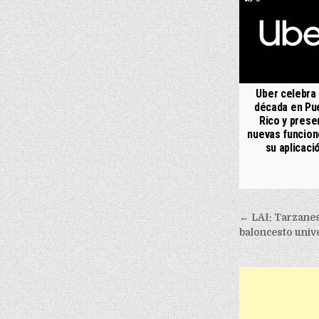
Uber celebra
década en Pu
Rico y prese
nuevas funcion
su aplicaci
Post nav
← LAI: Tarzanes
baloncesto unive