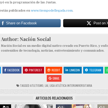
uyó en la programación de las Justas.
 están publicados en
www.tiempodellegada.com
.
Share on Facebook
Post on 
Author:
Nación Social
Nación Social es un medio digital nativo creado en Puerto Rico, y enf
contenidos de tecnología, noticias, entretenimiento y comunicados.
FACEBOOK
PINTEREST
REDDIT
LINKEDIN
TELEGRAM
GMAIL
TAGGED
ATLETISMO
,
LAI
,
LIGA ATLÉTICA INTERUNIVERSITARIA
ARTÍCULOS RELACIONADOS
85
0
86
0
85
0