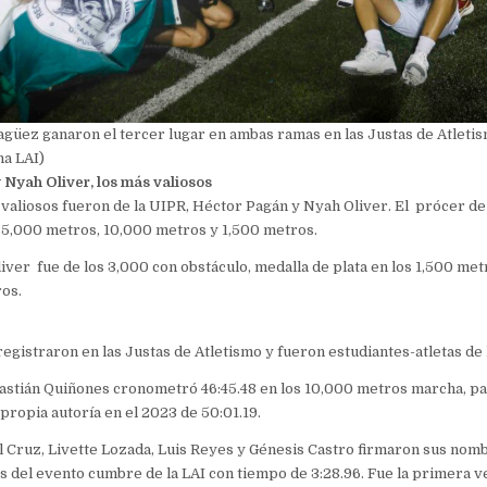
üez ganaron el tercer lugar en ambas ramas en las Justas de Atleti
a LAI)
 Nyah Oliver, los más valiosos
 valiosos fueron de la UIPR, Héctor Pagán y Nyah Oliver. El prócer de
 5,000 metros, 10,000 metros y 1,500 metros.
liver fue de los 3,000 con obstáculo, medalla de plata en los 1,500 met
ros.
egistraron en las Justas de Atletismo y fueron estudiantes-atletas de
astián Quiñones cronometró 46:45.48 en los 10,000 metros marcha, pa
 propia autoría en el 2023 de 50:01.19.
l Cruz, Livette Lozada, Luis Reyes y Génesis Castro firmaron sus nomb
s del evento cumbre de la LAI con tiempo de 3:28.96. Fue la primera v