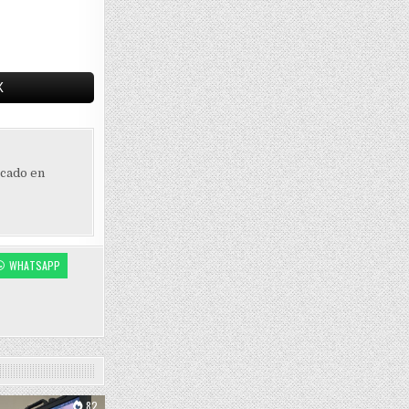
X
ocado en
WHATSAPP
82