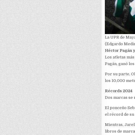
La UPR de Mayag
(Edgardo Medin
Héctor Pagán y
Los atletas más
Pagán, ganó los
Por su parte, O
los 10,000 met
Récords 2024
Dos marcas se r
El ponceño Seb
el récord de su
Mientras, Jarel
libros de marca