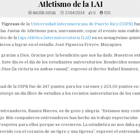
Atletismo de la LAI
NACIÓN SOCIAL
27/04/2024
0
1125
s
Tigresas
de la
Universidad Interamericana de Puerto Rico (UIPR)
fue
las Justas de Atletismo para, nuevamente, copar el evento más emble
ivo de la
Liga Atlética Interuniversitaria (LAI)
en su nonagésimo quinto
vieron a lograr en el estadio José Figueroa Freyre, Mayagüez.
racias a Dios. Gracias por la bendición que nos ha dado. Nuestros es
. Este día es el día de los estudiantes universitarios. Bendecidos somo
 Dios (la victoria en ambas ramas)”, expresó el doctor Rafael Ramírez
inal de la UIPR fue de 247 puntos para los varones y 253.50 puntos en 
e otorgó un día libre de estudios a los recintos universitarios de los c
 entrenadores, Ramón Nieves, es de gozo y alegría. “Estamos muy cont
ajo. Mis compañeros entrenadores han hecho un trabajo espectacula
 respetos para ellos porque se crecieron. La estadística no nos daba a 
recido con el corazón de un tigre y una tigresa”, expresó el entrenado