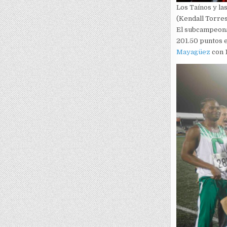
Los Taínos y l
(Kendall Torres
El subcampeona
201.50 puntos e
Mayagüez
con 