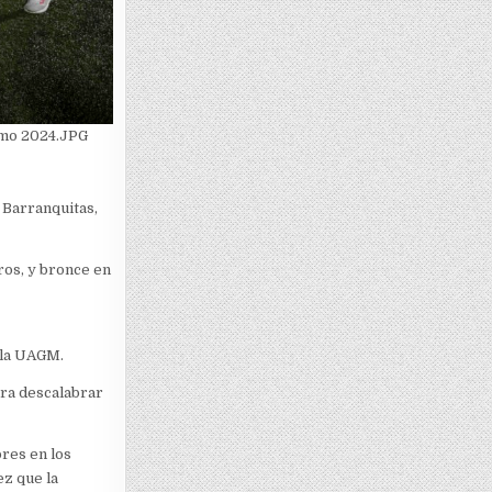
smo 2024.JPG
 Barranquitas,
ros, y bronce en
 la UAGM.
ra descalabrar
res en los
ez que la