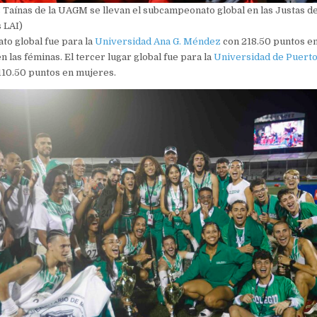
as Taínas de la UAGM se llevan el subcampeonato global en las Justas d
 LAI)
to global fue para la
Universidad Ana G. Méndez
con 218.50 puntos en
n las féminas. El tercer lugar global fue para la
Universidad de Puerto
110.50 puntos en mujeres.