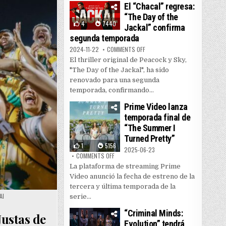
El “Chacal” regresa:
“The Day of the
4
7440
Jackal” confirma
segunda temporada
ON EL “CHACAL” REGRESA: “THE
2024-11-22
COMMENTS OFF
El thriller original de Peacock y Sky,
"The Day of the Jackal", ha sido
renovado para una segunda
temporada, confirmando...
Prime Video lanza
temporada final de
“The Summer I
Turned Pretty”
1
5156
2025-06-23
ON PRIME VIDEO LANZA TEMPORADA FINAL DE
COMMENTS OFF
La plataforma de streaming Prime
Video anunció la fecha de estreno de la
tercera y última temporada de la
AI
serie...
“Criminal Minds:
Justas de
Evolution” tendrá