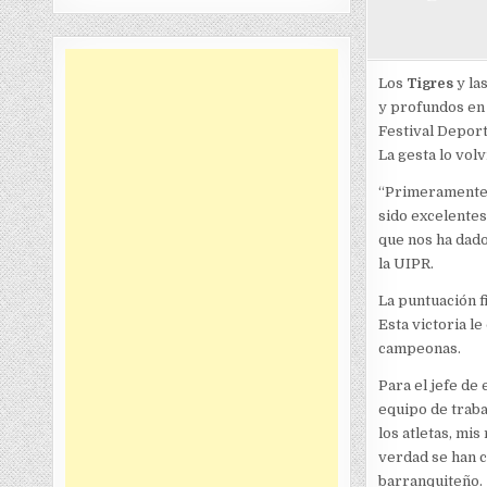
Los
Tigres
y la
y profundos en 
Festival Deport
La gesta lo vol
“Primeramente g
sido excelentes
que nos ha dado
la UIPR.
La puntuación f
Esta victoria l
campeonas.
Para el jefe de
equipo de trab
los atletas, mis
verdad se han c
barranquiteño.