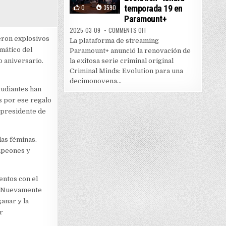
0
3590
temporada 19 en
Paramount+
ON “CRIMINAL MINDS: EVOLUTI
2025-03-09
COMMENTS OFF
ron explosivos
La plataforma de streaming
mático del
Paramount+ anunció la renovación de
 aniversario.
la exitosa serie criminal original
Criminal Minds: Evolution para una
decimonovena...
tudiantes han
s por ese regalo
, presidente de
las féminas.
ampeones y
entos con el
r. Nuevamente
ganar y la
r