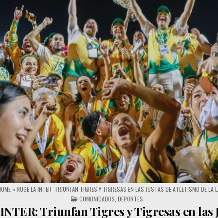
HOME
»
RUGE LA INTER: TRIUNFAN TIGRES Y TIGRESAS EN LAS JUSTAS DE ATLETISMO DE LA L
POSTED IN
COMUNICADOS
,
DEPORTES
INTER: Triunfan Tigres y Tigresas en las 