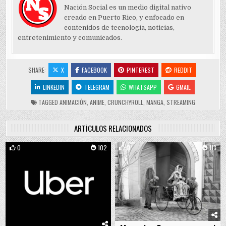
Nación Social es un medio digital nativo
creado en Puerto Rico, y enfocado en
contenidos de tecnología, noticias,
entretenimiento y comunicados.
SHARE:
X
FACEBOOK
PINTEREST
REDDIT
LINKEDIN
TELEGRAM
WHATSAPP
GMAIL
TAGGED
ANIMACIÓN
,
ANIME
,
CRUNCHYROLL
,
MANGA
,
STREAMING
ARTÍCULOS RELACIONADOS
0
102
0
113