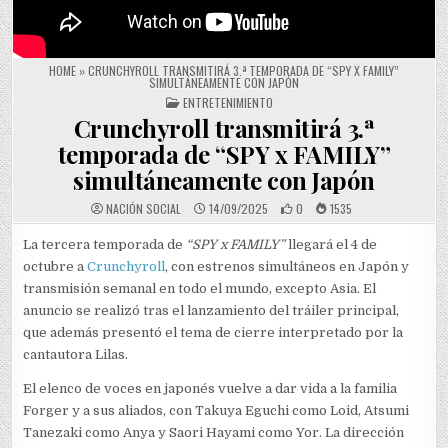
HOME
»
CRUNCHYROLL TRANSMITIRÁ 3.ª TEMPORADA DE “SPY X FAMILY”
SIMULTÁNEAMENTE CON JAPÓN
POSTED IN
ENTRETENIMIENTO
Crunchyroll transmitirá 3.ª
temporada de “SPY x FAMILY”
simultáneamente con Japón
NACIÓN SOCIAL
14/09/2025
0
1535
La tercera temporada de
“SPY x FAMILY”
llegará el 4 de
octubre a
Crunchyroll
, con estrenos simultáneos en Japón y
transmisión semanal en todo el mundo, excepto Asia. El
anuncio se realizó tras el lanzamiento del tráiler principal,
que además presentó el tema de cierre interpretado por la
cantautora Lilas.
El elenco de voces en japonés vuelve a dar vida a la familia
Forger y a sus aliados, con Takuya Eguchi como Loid, Atsumi
Tanezaki como Anya y Saori Hayami como Yor. La dirección