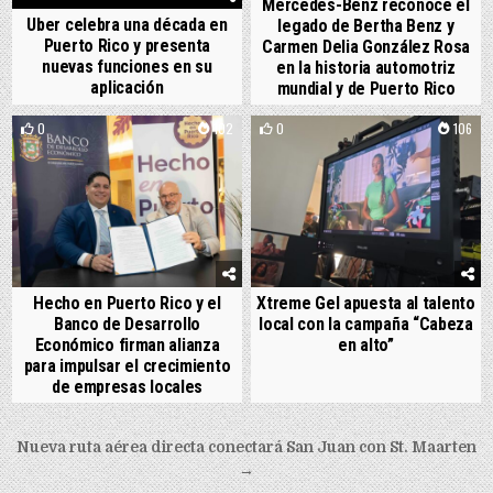
Mercedes-Benz reconoce el
Uber celebra una década en
legado de Bertha Benz y
Puerto Rico y presenta
Carmen Delia González Rosa
nuevas funciones en su
en la historia automotriz
aplicación
mundial y de Puerto Rico
0
102
0
106
Hecho en Puerto Rico y el
Xtreme Gel apuesta al talento
Banco de Desarrollo
local con la campaña “Cabeza
Económico firman alianza
en alto”
para impulsar el crecimiento
de empresas locales
Post navigation
Nueva ruta aérea directa conectará San Juan con St. Maarten
→