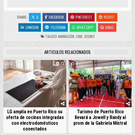
SHARE:
X
FACEBOOK
PINTEREST
REDDIT
LINKEDIN
TELEGRAM
WHATSAPP
GMAIL
TAGGED
ANIMACIÓN
,
CINE
,
DISNEY
ARTÍCULOS RELACIONADOS
0
73
0
85
LG amplía en Puerto Rico su
Turismo de Puerto Rico
oferta de cocinas integradas
llevará a Jowell y Randy al
con electrodomésticos
prom de la Gabriela Mistral
conectados