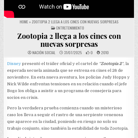
HOME
»
ZOOTOPIA 2 LLEGA A LOS CINES CON NUEVAS SORPRESAS
POSTED IN
ENTRETENIMIENTO
Zootopia 2 llega a los cines con
nuevas sorpresas
NACIÓN SOCIAL
31/07/2025
0
2010
Disney
presentó el tráiler oficial y el cartel de
“
Zootopia 2
“
, la
esperada secuela animada que se estrena en cines el 26 de
noviembre. En esta nueva aventura, los policías Judy Hopps y
Nick Wilde enfrentan tensiones en su relación cuando el jefe
Bogo los obliga a asistir a un programa de consejería para
socios en crisis.
Pero la verdadera prueba comienza cuando un misterioso
caso los lleva a seguir el rastro de una serpiente venenosa
que aparece en la ciudad, poniendo en riesgo no solo su
trabajo conjunto, sino también la estabilidad de toda Zootopia.