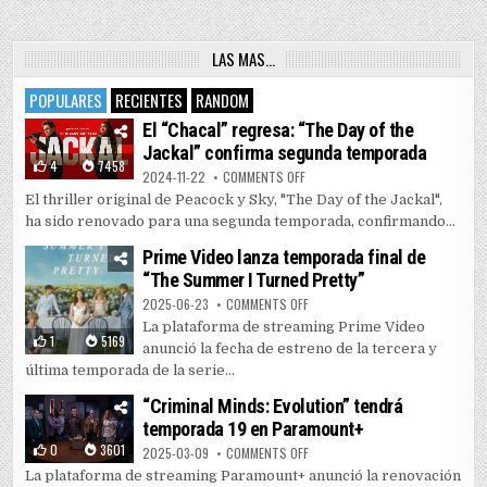
LAS MAS…
POPULARES
RECIENTES
RANDOM
El “Chacal” regresa: “The Day of the
Jackal” confirma segunda temporada
4
7458
ON EL “CHACAL” REGRESA: “THE 
2024-11-22
COMMENTS OFF
El thriller original de Peacock y Sky, "The Day of the Jackal",
ha sido renovado para una segunda temporada, confirmando...
Prime Video lanza temporada final de
“The Summer I Turned Pretty”
ON PRIME VIDEO LANZA TEMPORAD
2025-06-23
COMMENTS OFF
La plataforma de streaming Prime Video
1
5169
anunció la fecha de estreno de la tercera y
última temporada de la serie...
“Criminal Minds: Evolution” tendrá
temporada 19 en Paramount+
0
3601
ON “CRIMINAL MINDS: EVOLUTIO
2025-03-09
COMMENTS OFF
La plataforma de streaming Paramount+ anunció la renovación