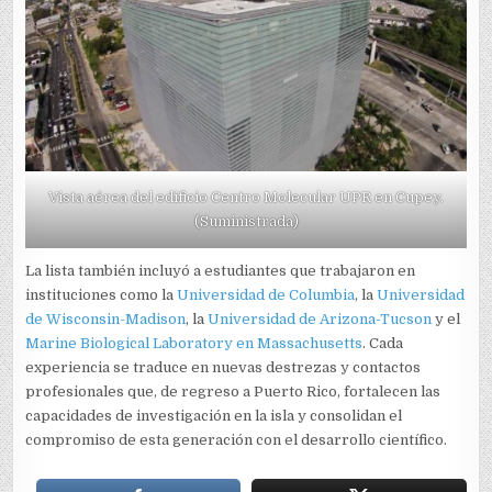
Vista aérea del edificio Centro Molecular UPR en Cupey.
(Suministrada)
La lista también incluyó a estudiantes que trabajaron en
instituciones como la
Universidad de Columbia
, la
Universidad
de Wisconsin-Madison
, la
Universidad de Arizona-Tucson
y el
Marine Biological Laboratory en Massachusetts
. Cada
experiencia se traduce en nuevas destrezas y contactos
profesionales que, de regreso a Puerto Rico, fortalecen las
capacidades de investigación en la isla y consolidan el
compromiso de esta generación con el desarrollo científico.