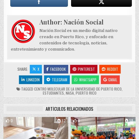
Author:
Nación Social
Nación Social es un medio digital nativo
creado en Puerto Rico, y enfocado en
contenidos de tecnología, noticias,
entretenimiento y comunicados.
SHARE:
X
FACEBOOK
PINTEREST
REDDIT
LINKEDIN
TELEGRAM
WHATSAPP
GMAIL
TAGGED
CENTRO MOLECULAR DE LA UNIVERSIDAD DE PUERTO RICO
,
ESTUDIANTES
,
NASA
,
PUERTO RICO
ARTÍCULOS RELACIONADOS
0
52
0
58