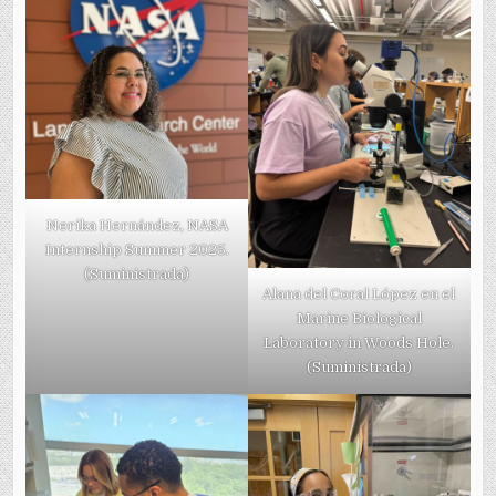
Nerika Hernández, NASA
Internship Summer 2025.
(Suministrada)
Alana del Coral López en el
Marine Biological
Laboratory in Woods Hole.
(Suministrada)