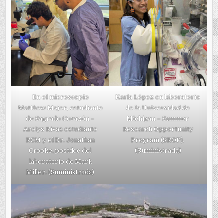
En el microscopio
Karla López en laboratorio
Matthew Mojer, estudiante
de la Universidad de
de Sagrado Corazón –
Michigan – Summer
Arelys Rivas estudiante
Research Opportunity
RCM y el Dr. Jonathan
Program (SROP).
Crooke, postdoc del
(Suministrada)
laboratorio de Mark
Miller. (Suministrada)