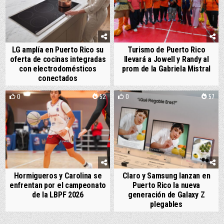
LG amplía en Puerto Rico su
Turismo de Puerto Rico
oferta de cocinas integradas
llevará a Jowell y Randy al
con electrodomésticos
prom de la Gabriela Mistral
conectados
0
52
0
57
Hormigueros y Carolina se
Claro y Samsung lanzan en
enfrentan por el campeonato
Puerto Rico la nueva
de la LBPF 2026
generación de Galaxy Z
plegables