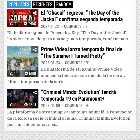
POPULARES
RECIENTES
RANDOM
El “Chacal” regresa: “The Day of the
Jackal” confirma segunda temporada
4
7458
ON EL “CHACAL” REGRESA: “THE 
2024-11-22
COMMENTS OFF
El thriller original de Peacock y Sky, "The Day of the Jackal",
ha sido renovado para una segunda temporada, confirmando...
Prime Video lanza temporada final de
“The Summer I Turned Pretty”
ON PRIME VIDEO LANZA TEMPORAD
2025-06-23
COMMENTS OFF
La plataforma de streaming Prime Video
1
5169
anunció la fecha de estreno de la tercera y
última temporada de la serie...
“Criminal Minds: Evolution” tendrá
temporada 19 en Paramount+
0
3601
ON “CRIMINAL MINDS: EVOLUTIO
2025-03-09
COMMENTS OFF
La plataforma de streaming Paramount+ anunció la renovación
de la exitosa serie criminal original Criminal Minds: Evolution
para una decimonovena...