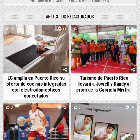
TAGGED
MICROSOFT
,
PUERTO RICO
,
TURNOSPR
ARTÍCULOS RELACIONADOS
0
73
0
85
LG amplía en Puerto Rico su
Turismo de Puerto Rico
oferta de cocinas integradas
llevará a Jowell y Randy al
con electrodomésticos
prom de la Gabriela Mistral
conectados
0
72
0
74