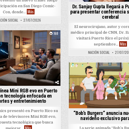
resentó un nuevo tráiler luego
Dr. Sanjay Gupta llegará a P
ticipación en San Diego Comic-
Película “Onslaught” presenta nuevo tráiler en San Diego Comic-
para presentar conferencia 
Más
Con, donde…
cerebral
CIÓN SOCIAL
27/07/2026
El neurocirujano, autor y co
médico principal de CNN, Dr. S
168
visitará Puerto Rico el próx
Posted in
Dr
Más
septiembre…
NACIÓN SOCIAL
27/07/2
pantalla una de las escaladas más arriesgadas del mundo
0
Posted in
línea Mini RGB evo en Puerto
on tecnología enfocada en
rtes y entretenimiento
nics presentó en Puerto Rico su
“Bob’s Burgers” anuncia nu
a de televisores Mini RGB evo,
navideño exclusivo par
puesta tecnológica que busca
LG lanza línea Mini RGB evo en Puerto Rico con tecnología enfocada
Más
La serie animada “Bob’s B
mejorar…