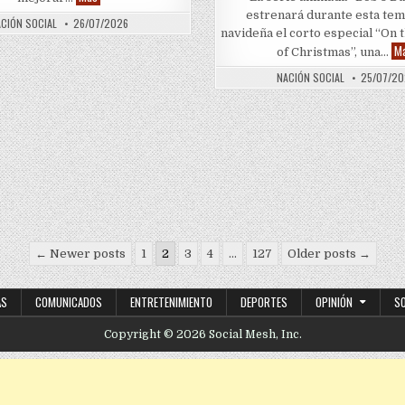
estrenará durante esta te
CIÓN SOCIAL
26/07/2026
navideña el corto especial “On 
M
of Christmas”, una…
NACIÓN SOCIAL
25/07/2
 para nuevos resorts en Jamaica y Tanzania
← Newer posts
1
2
3
4
…
127
Older posts →
AS
COMUNICADOS
ENTRETENIMIENTO
DEPORTES
OPINIÓN
S
Copyright © 2026 Social Mesh, Inc.