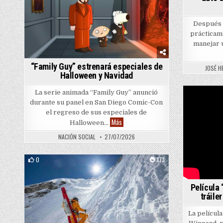
Después 
prácticam
manejar u
“Family Guy” estrenará especiales de
JOSÉ H
Halloween y Navidad
La serie animada “Family Guy” anunció
durante su panel en San Diego Comic-Con
el regreso de sus especiales de
“Family Guy” estrenará especiales de Ha
Más
Halloween…
NACIÓN SOCIAL
27/07/2026
0
173
Posted in
Película
tráile
La películ