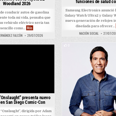
funciones de salud co
Woodland 2026
Samsung Electronics anunció 
de conducir autos de gasolina
Galaxy Watch Ultra2 y Galaxy 
ente toda mi vida, pensaba que
nueva generación de relojes i
n vehículo eléctrico sería tan
diseñada para ofrecer…
Reseña: Cómo aprendí a conducir un auto eléctrico con la Toyo
Más
sencillo como…
NACIÓN SOCIAL
27/07/2
ERNÁNDEZ FALCÓN
29/07/2026
0
Posted in
lloween y Navidad
 “Onslaught” presenta nuevo
r en San Diego Comic-Con
a “Onslaught”, dirigida por Adam