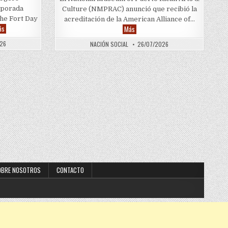
mporada
Culture (NMPRAC) anunció que recibió la
the Fort Day
acreditación de la American Alliance of…
“Bob’s Burgers” anuncia nuevo corto navideño exclusivo para Hulu
Museo puertorriqueño en Chicago obt
ás
Más
026
NACIÓN SOCIAL
26/07/2026
OBRE NOSOTROS
CONTACTO