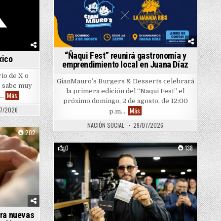
“Ñaqui Fest” reunirá gastronomía y
xico
emprendimiento local en Juana Díaz
io de X o
GianMauro’s Burgers & Desserts celebrará
s, sabe muy
 y películas
la primera edición del “Ñaqui Fest” el
X busca ser menos tóxico
Más
o…
próximo domingo, 2 de agosto, de 12:00
“Ñaqui Fest” reunirá gastronomí
7/2026
Más
p.m….
NACIÓN SOCIAL
29/07/2026
202
0
138
Posted in
ora nuevas