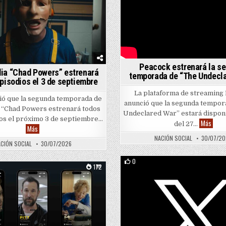
Peacock estrenará la s
ia “Chad Powers” estrenará
temporada de “The Undecl
pisodios el 3 de septiembre
La plataforma de streaming
ió que la segunda temporada de
anunció que la segunda tempor
 “Chad Powers estrenará todos
Undeclared War” estará disponi
os el próximo 3 de septiembre…
Peaco
Más
del 27…
 para “The Walking Dead”
La comedia “Chad Powers” estrenará nuevos episodios el 3 de septiembr
Más
NACIÓN SOCIAL
30/07/2
CIÓN SOCIAL
30/07/2026
0
172
Posted in
Posted in