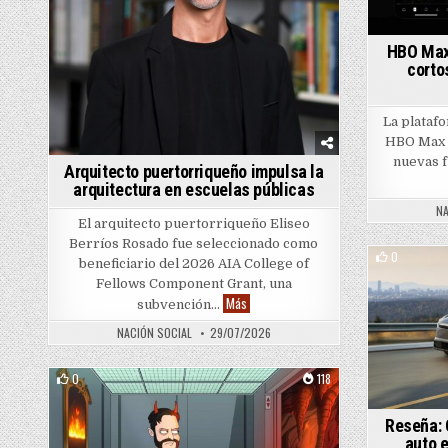
HBO Max 
corto
La platafo
HBO Max a
nuevas f
Arquitecto puertorriqueño impulsa la
arquitectura en escuelas públicas
NA
El arquitecto puertorriqueño Eliseo
Berríos Rosado fue seleccionado como
0
beneficiario del 2026 AIA College of
Fellows Component Grant, una
Arquitecto puertorriqueño impulsa la ar
Más
subvención…
NACIÓN SOCIAL
29/07/2026
0
118
Posted in
Reseña: 
auto e