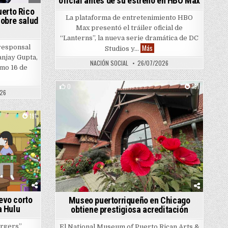
oficial antes de su estreno en HBO Max
uerto Rico
La plataforma de entretenimiento HBO
Con
sobre salud
Max presentó el tráiler oficial de
“Lanterns”, la nueva serie dramática de DC
“Lanterns” revela su primer t
Más
rresponsal
Studios y…
anjay Gupta,
NACIÓN SOCIAL
26/07/2026
imo 16 de
. Sanjay Gupta llegará a Puerto Rico para presentar conferencia sobre salud cerebral
0
191
026
Posted in
191
evo corto
Museo puertorriqueño en Chicago
a Hulu
obtiene prestigiosa acreditación
 en deportes y entretenimiento
urgers”
El National Museum of Puerto Rican Arts &