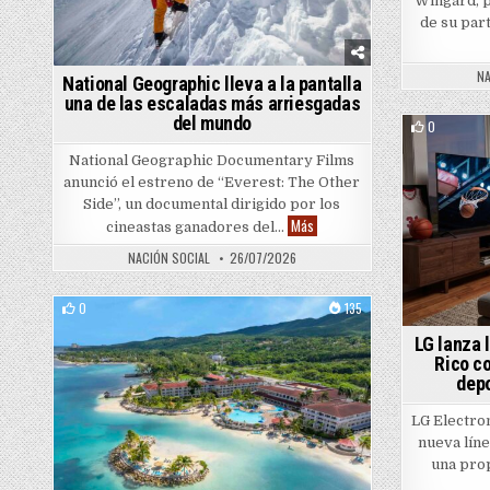
Wingard, p
de su par
NA
National Geographic lleva a la pantalla
una de las escaladas más arriesgadas
del mundo
0
National Geographic Documentary Films
anunció el estreno de “Everest: The Other
Side”, un documental dirigido por los
National Geographic lleva a la 
Más
cineastas ganadores del…
NACIÓN SOCIAL
26/07/2026
0
135
Posted in
LG lanza 
Rico c
depo
LG Electro
nueva líne
una pro