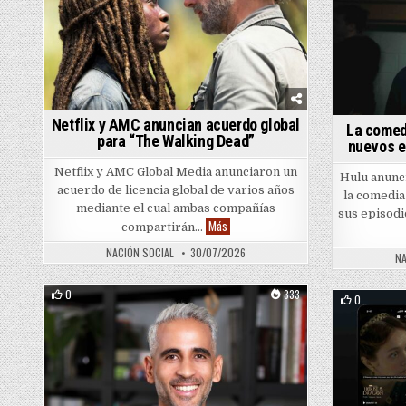
Netflix y AMC anuncian acuerdo global
La comed
para “The Walking Dead”
nuevos e
Netflix y AMC Global Media anunciaron un
Hulu anunc
acuerdo de licencia global de varios años
la comedia
mediante el cual ambas compañías
sus episodi
Netflix y AMC anuncian acuerdo global
Más
compartirán…
NACIÓN SOCIAL
30/07/2026
NA
0
333
0
Posted in