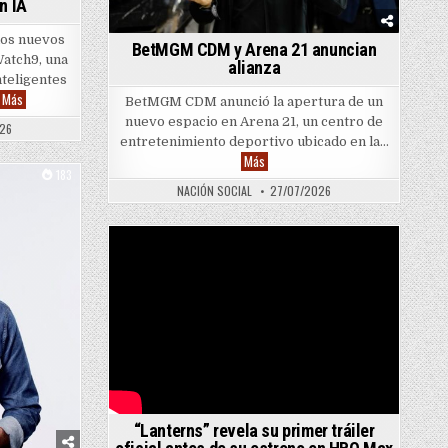
n IA
los nuevos
BetMGM CDM y Arena 21 anuncian
Watch9, una
alianza
nteligentes
Galaxy Watch Ultra2 incorpora nuevas funciones de salud con IA
Más
BetMGM CDM anunció la apertura de un
ta bZ Woodland 2026
nuevo espacio en Arena 21, un centro de
026
entretenimiento deportivo ubicado en la…
BetMGM CDM y Arena 21 anuncian al
Más
183
NACIÓN SOCIAL
27/07/2026
“Lanterns” revela su primer tráiler