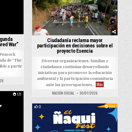
egunda
Ciudadanía reclama mayor
ared War”
participación en decisiones sobre el
proyecto Esencia
 Peacock
ada de “The
Diversas organizaciones, familias y
ble a partir
ciudadanos continúan desarrollando
ck estrenará la segunda temporada de “The Undeclared War”
iniciativas para promover la educación
e
ambiental y la participación comunitaria
026
Ciudadanía reclama 
Más
ante las preocupaciones…
NACIÓN SOCIAL
30/07/2026
171
0
204
Posted in