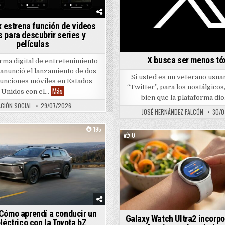
estrena función de videos
s para descubrir series y
películas
X busca ser menos tó
rma digital de entretenimiento
nunció el lanzamiento de dos
Si usted es un veterano usuar
unciones móviles en Estados
“Twitter”, para los nostálgico
HBO Max estrena función de videos cortos para descubrir series
Más
Unidos con el…
bien que la plataforma di
CIÓN SOCIAL
29/07/2026
JOSÉ HERNÁNDEZ FALCÓN
30/0
195
0
Posted in
Posted in
quitectura en escuelas públicas
Cómo aprendí a conducir un
Galaxy Watch Ultra2 incorp
léctrico con la Toyota bZ