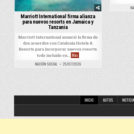
NA
Marriott International firma alianza
para nuevos resorts en Jamaica y
Tanzania
Marriott International anunció la firma de
dos acuerdos con Catalonia Hotels &
Resorts para incorporar nuevos resorts
Marriott International firma alianza
Más
todo incluido en…
NACIÓN SOCIAL
25/07/2026
Posts pagination
INICIO
AUTOS
NOTICI