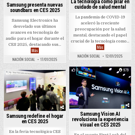
La tecnología como pilar en
Samsung presenta nuevas
cuidado de salud mental
soundbars en CES 2025
La pandemia de COVID-19
Samsung Electronics ha
aceleró la creciente
desvelado sus últimos
preocupación por la salud
avances en tecnología de
mental, destacando el papel
audio para el hogar durante el
crucial de la tecnología como…
CES 2025, destacando sus…
La tecnología como p
Más
Samsung presenta nuevas soundbars en CES 2025
Más
NACIÓN SOCIAL
12/01/2025
NACIÓN SOCIAL
17/01/2025
0
979
0
897
Posted in
Posted in
Samsung Vision AI
Samsung redefine el hogar
revoluciona la experiencia
en CES 2025
visual en CES 2025
En la feria tecnológica CES
En el evento First Look del