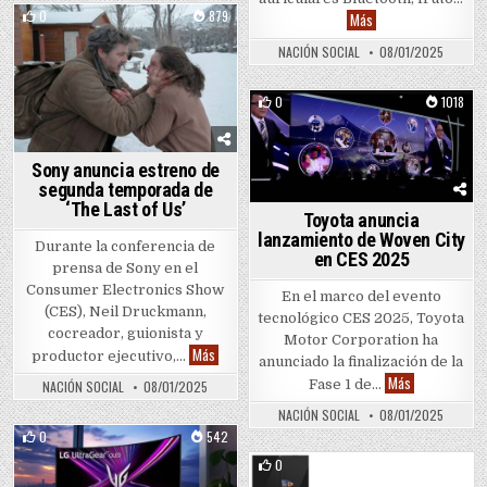
0
879
LG y will.i.am introd
Más
Posted in
NACIÓN SOCIAL
08/01/2025
0
1018
Posted in
Sony anuncia estreno de
segunda temporada de
‘The Last of Us’
Toyota anuncia
lanzamiento de Woven City
Durante la conferencia de
en CES 2025
prensa de Sony en el
Consumer Electronics Show
En el marco del evento
(CES), Neil Druckmann,
tecnológico CES 2025, Toyota
cocreador, guionista y
Motor Corporation ha
Sony anuncia estreno de segunda temporada de ‘T
Más
productor ejecutivo,…
anunciado la finalización de la
Toyota anunci
Más
Fase 1 de…
NACIÓN SOCIAL
08/01/2025
NACIÓN SOCIAL
08/01/2025
0
542
Posted in
0
941