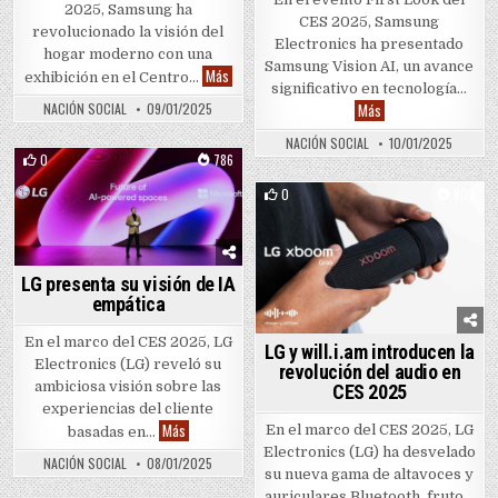
2025, Samsung ha
CES 2025, Samsung
revolucionado la visión del
Electronics ha presentado
hogar moderno con una
Samsung Vision AI, un avance
Samsung redefine el hogar en CES 2025
Más
exhibición en el Centro…
significativo en tecnología…
Samsung Vision AI re
Más
NACIÓN SOCIAL
09/01/2025
NACIÓN SOCIAL
10/01/2025
0
786
Posted in
0
803
Posted in
LG presenta su visión de IA
empática
En el marco del CES 2025, LG
LG y will.i.am introducen la
Electronics (LG) reveló su
revolución del audio en
ambiciosa visión sobre las
CES 2025
experiencias del cliente
LG presenta su visión de IA empática
Más
En el marco del CES 2025, LG
basadas en…
Electronics (LG) ha desvelado
NACIÓN SOCIAL
08/01/2025
su nueva gama de altavoces y
auriculares Bluetooth, fruto…