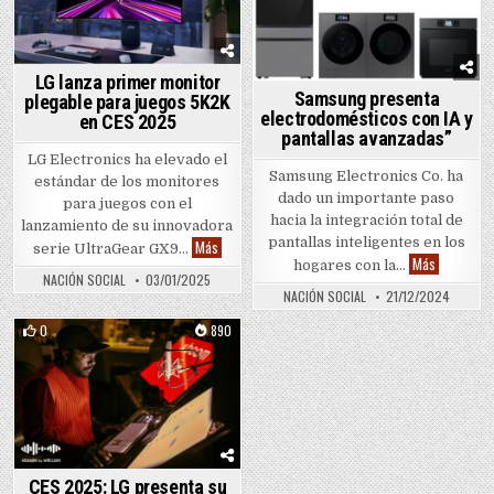
Posted in
LG lanza primer monitor
Samsung presenta
plegable para juegos 5K2K
electrodomésticos con IA y
en CES 2025
pantallas avanzadas”
LG Electronics ha elevado el
Samsung Electronics Co. ha
estándar de los monitores
dado un importante paso
para juegos con el
hacia la integración total de
lanzamiento de su innovadora
pantallas inteligentes en los
LG lanza primer monitor plegable para juegos 5K
Más
serie UltraGear GX9…
Samsung pr
Más
hogares con la…
NACIÓN SOCIAL
03/01/2025
NACIÓN SOCIAL
21/12/2024
0
890
Posted in
CES 2025: LG presenta su