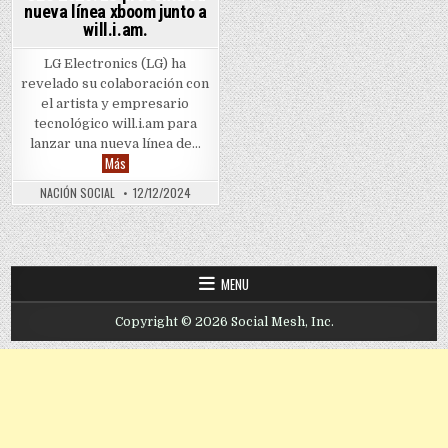
nueva línea xboom junto a
will.i.am.
LG Electronics (LG) ha
revelado su colaboración con
el artista y empresario
tecnológico will.i.am para
lanzar una nueva línea de…
CES 2025: LG presenta su nueva línea xboom junto a will.i.am.
Más
NACIÓN SOCIAL
12/12/2024
MENU
Copyright © 2026 Social Mesh, Inc.