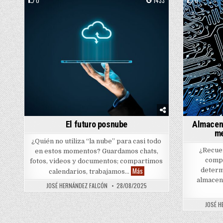
0
1433
0
Posted in
Posted in
El futuro posnube
Almacena
me
¿Quién no utiliza “la nube” para casi todo
¿Recue
en estos momentos? Guardamos chats,
compu
fotos, videos y documentos; compartimos
El futuro posnube
Más
determ
calendarios, trabajamos…
almacen
JOSÉ HERNÁNDEZ FALCÓN
28/08/2025
JOSÉ H