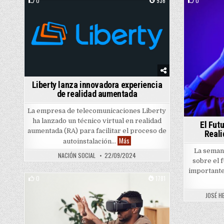
0
936
0
Posted in
Post
Liberty lanza innovadora experiencia
de realidad aumentada
La empresa de telecomunicaciones Liberty
ha lanzado un técnico virtual en realidad
El Fut
aumentada (RA) para facilitar el proceso de
Reali
Liberty lanza innovadora experiencia
Más
autoinstalación…
La semana
NACIÓN SOCIAL
22/09/2024
sobre el f
importante
0
1781
Posted in
JOSÉ H