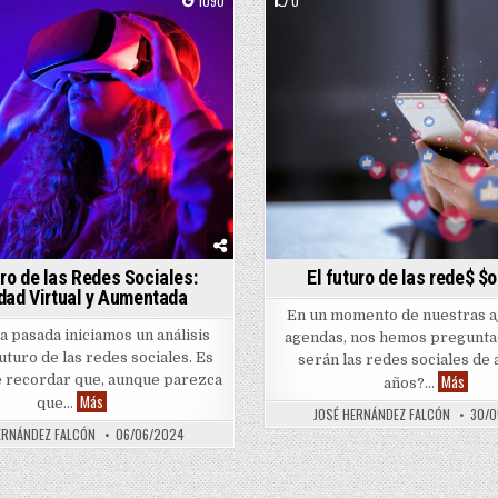
1090
0
ed in
Posted in
uro de las Redes Sociales:
El futuro de las rede$ $
dad Virtual y Aumentada
 de realidad aumentada
En un momento de nuestras a
 pasada iniciamos un análisis
agendas, nos hemos pregunta
uturo de las redes sociales. Es
serán las redes sociales de 
El fut
Más
 recordar que, aunque parezca
años?…
El Futuro de las Redes Sociales: Realidad Virtual y Aumentada
Más
que…
JOSÉ HERNÁNDEZ FALCÓN
30/0
ERNÁNDEZ FALCÓN
06/06/2024