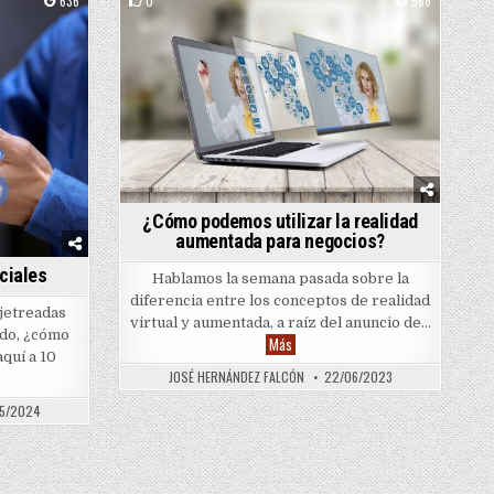
636
0
566
Posted in
¿Cómo podemos utilizar la realidad
aumentada para negocios?
ociales
Hablamos la semana pasada sobre la
diferencia entre los conceptos de realidad
jetreadas
virtual y aumentada, a raíz del anuncio de…
do, ¿cómo
¿Cómo podemos utilizar la realidad
Más
aquí a 10
uro de las rede$ $ociales
JOSÉ HERNÁNDEZ FALCÓN
22/06/2023
5/2024