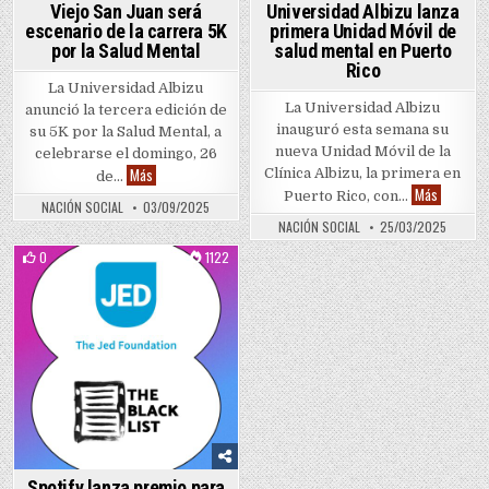
Viejo San Juan será
Universidad Albizu lanza
escenario de la carrera 5K
primera Unidad Móvil de
por la Salud Mental
salud mental en Puerto
Rico
La Universidad Albizu
La Universidad Albizu
anunció la tercera edición de
inauguró esta semana su
su 5K por la Salud Mental, a
nueva Unidad Móvil de la
celebrarse el domingo, 26
Viejo San Juan será escenario de la carrera 5K por la Salud 
Más
Clínica Albizu, la primera en
de…
Universid
Más
Puerto Rico, con…
NACIÓN SOCIAL
03/09/2025
NACIÓN SOCIAL
25/03/2025
0
1122
Posted in
Spotify lanza premio para