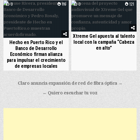
0
116
0
121
Xtreme Gel apuesta al talento
local con la campaña “Cabeza
Hecho en Puerto Rico y el
en alto”
Banco de Desarrollo
Económico firman alianza
para impulsar el crecimiento
de empresas locales
Post navigation
Claro anuncia expansión de red de fibra óptica →
← Quiero escuchar tu voz