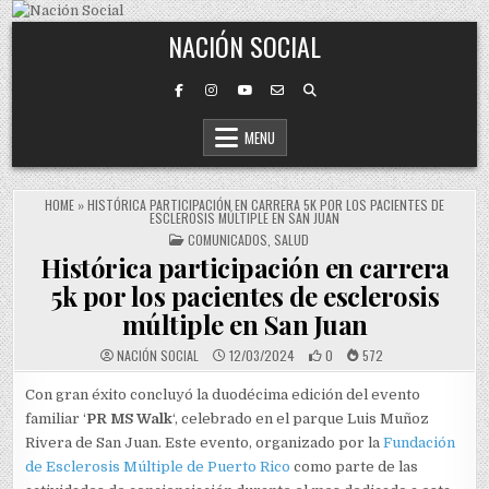
Skip to content
NACIÓN SOCIAL
MENU
HOME
»
HISTÓRICA PARTICIPACIÓN EN CARRERA 5K POR LOS PACIENTES DE
ESCLEROSIS MÚLTIPLE EN SAN JUAN
POSTED IN
COMUNICADOS
,
SALUD
Histórica participación en carrera
5k por los pacientes de esclerosis
múltiple en San Juan
NACIÓN SOCIAL
12/03/2024
0
572
Con gran éxito concluyó la duodécima edición del evento
familiar ‘
PR MS Walk
‘, celebrado en el parque Luis Muñoz
Rivera de San Juan. Este evento, organizado por la
Fundación
de Esclerosis Múltiple de Puerto Rico
como parte de las