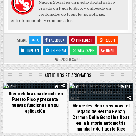
Nación Social es un medio digital nativo
creado en Puerto Rico, y enfocado en
contenidos de tecnología, noticias,
entretenimiento y comunicados.
SHARE:
X
FACEBOOK
PINTEREST
REDDIT
LINKEDIN
TELEGRAM
WHATSAPP
GMAIL
TAGGED
SALUD
ARTÍCULOS RELACIONADOS
0
128
0
124
Uber celebra una década en
Puerto Rico y presenta
nuevas funciones en su
Mercedes-Benz reconoce el
aplicación
legado de Bertha Benz y
Carmen Delia González Rosa
en la historia automotriz
mundial y de Puerto Rico