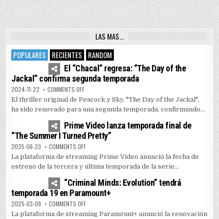
LAS MAS…
POPULARES
RECIENTES
RANDOM
4
7455
El “Chacal” regresa: “The Day of the
Jackal” confirma segunda temporada
ON EL “CHACAL” REGRESA: “THE DAY OF THE JACKAL” 
2024-11-22
COMMENTS OFF
El thriller original de Peacock y Sky, "The Day of the Jackal",
ha sido renovado para una segunda temporada, confirmando...
1
5165
Prime Video lanza temporada final de
“The Summer I Turned Pretty”
ON PRIME VIDEO LANZA TEMPORADA FINAL DE “THE SUM
2025-06-23
COMMENTS OFF
La plataforma de streaming Prime Video anunció la fecha de
estreno de la tercera y última temporada de la serie...
0
3599
“Criminal Minds: Evolution” tendrá
temporada 19 en Paramount+
ON “CRIMINAL MINDS: EVOLUTION” TENDRÁ TEMPORADA
2025-03-09
COMMENTS OFF
La plataforma de streaming Paramount+ anunció la renovación