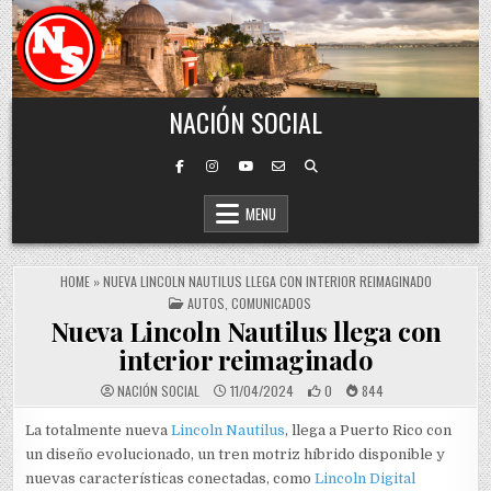
Skip to content
NACIÓN SOCIAL
MENU
HOME
»
NUEVA LINCOLN NAUTILUS LLEGA CON INTERIOR REIMAGINADO
POSTED IN
AUTOS
,
COMUNICADOS
Nueva Lincoln Nautilus llega con
interior reimaginado
NACIÓN SOCIAL
11/04/2024
0
844
La totalmente nueva
Lincoln Nautilus
, llega a Puerto Rico con
un diseño evolucionado, un tren motriz híbrido disponible y
nuevas características conectadas, como
Lincoln Digital