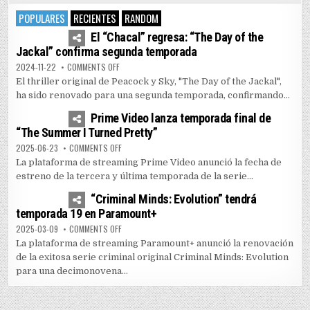
POPULARES
RECIENTES
RANDOM
4
7437
El “Chacal” regresa: “The Day of the
Jackal” confirma segunda temporada
ON EL “CHACAL” REGRESA: “THE DAY OF THE JACKAL” 
2024-11-22
COMMENTS OFF
El thriller original de Peacock y Sky, "The Day of the Jackal",
ha sido renovado para una segunda temporada, confirmando...
1
5155
Prime Video lanza temporada final de
“The Summer I Turned Pretty”
ON PRIME VIDEO LANZA TEMPORADA FINAL DE “THE SUM
2025-06-23
COMMENTS OFF
La plataforma de streaming Prime Video anunció la fecha de
estreno de la tercera y última temporada de la serie...
0
3589
“Criminal Minds: Evolution” tendrá
temporada 19 en Paramount+
ON “CRIMINAL MINDS: EVOLUTION” TENDRÁ TEMPORADA
2025-03-09
COMMENTS OFF
La plataforma de streaming Paramount+ anunció la renovación
de la exitosa serie criminal original Criminal Minds: Evolution
para una decimonovena...