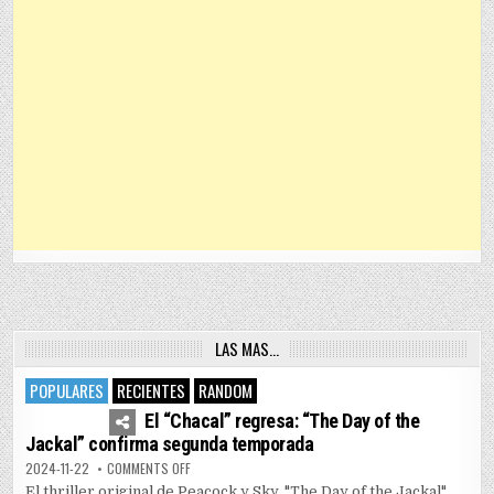
LAS MAS…
POPULARES
RECIENTES
RANDOM
4
7462
El “Chacal” regresa: “The Day of the
Jackal” confirma segunda temporada
ON EL “CHACAL” REGRESA: “THE DAY OF THE JACKAL” 
2024-11-22
COMMENTS OFF
El thriller original de Peacock y Sky, "The Day of the Jackal",