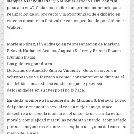
siempre a la izquierda
” y Nathaniel Arocho Cruz, con “
Un
paso a la vez
”. Cada uno recibirá un premio monetario para la
realización de su proyecto y la oportunidad de exhibirlo en
estreno durante un festival de cortos producido por Johnnie
Walker.
Mariem Pérez, Ián Arduego en representación de Mariana
Belaval, Nathaniel Arocho, Augusto Suárez y Brenda Pizarro.
(Suministrada)
Los guiones ganadores
Deforme
, de
Augusto Suárez Vincenty
: Guto, un joven en
sobrepeso se ve forzado a comer constantemente durante el
día debido a una extraña condición que le provoca
deformidades en su cuerpo si no lo hace.
En duda, siempre a la izquierda
, de
Mariana S. Belaval
: Luego
del primer encuentro sexual con su mejor amigo, Maco
descubre a su abuela muerta en el sillón de su casa. La culpa
moral y complejidad masculina revientan cuando, acompañado
por sus amigos tras el entierro, explota una goma del carro en
medio de la nada.