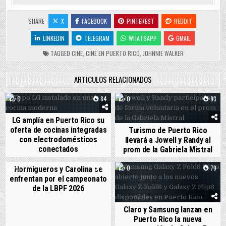
SHARE:
X
FACEBOOK
PINTEREST
REDDIT
LINKEDIN
TELEGRAM
WHATSAPP
GMAIL
TAGGED
CINE
,
CINE EN PUERTO RICO
,
JOHNNIE WALKER
ARTÍCULOS RELACIONADOS
0
84
0
93
LG amplía en Puerto Rico su
oferta de cocinas integradas
Turismo de Puerto Rico
con electrodomésticos
llevará a Jowell y Randy al
conectados
prom de la Gabriela Mistral
0
80
0
79
Hormigueros y Carolina se
enfrentan por el campeonato
de la LBPF 2026
Claro y Samsung lanzan en
Puerto Rico la nueva