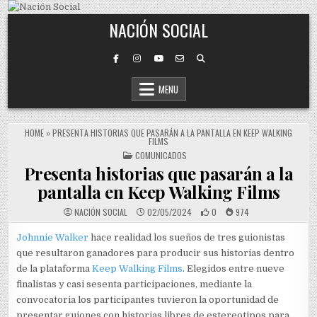
Skip to content
NACIÓN SOCIAL
MENU
HOME
»
PRESENTA HISTORIAS QUE PASARÁN A LA PANTALLA EN KEEP WALKING
FILMS
POSTED IN
COMUNICADOS
Presenta historias que pasarán a la
pantalla en Keep Walking Films
NACIÓN SOCIAL
02/05/2024
0
974
Johnnie Walker
hace realidad los sueños de tres guionistas
que resultaron ganadores para producir sus historias dentro
de la plataforma
Keep Walking Films
. Elegidos entre nueve
finalistas y casi sesenta participaciones, mediante la
convocatoria los participantes tuvieron la oportunidad de
presentar guiones con historias libres de estereotipos para