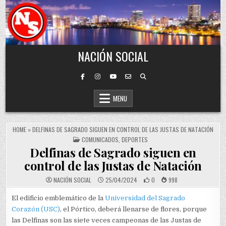
Skip to content
NACIÓN SOCIAL
MENU
HOME
»
DELFINAS DE SAGRADO SIGUEN EN CONTROL DE LAS JUSTAS DE NATACIÓN
POSTED IN
COMUNICADOS
,
DEPORTES
Delfinas de Sagrado siguen en
control de las Justas de Natación
NACIÓN SOCIAL
25/04/2024
0
998
El edificio emblemático de la
Universidad del Sagrado
Corazón (USC)
, el Pórtico, deberá llenarse de flores, porque
las Delfinas son las siete veces campeonas de las Justas de