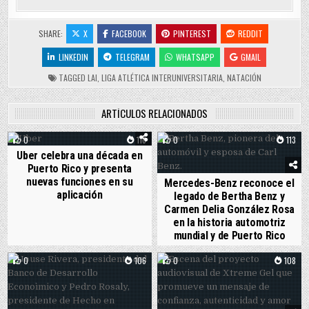
SHARE:
X
FACEBOOK
PINTEREST
REDDIT
LINKEDIN
TELEGRAM
WHATSAPP
GMAIL
TAGGED
LAI
,
LIGA ATLÉTICA INTERUNIVERSITARIA
,
NATACIÓN
ARTÍCULOS RELACIONADOS
0
116
0
113
Uber celebra una década en
Puerto Rico y presenta
nuevas funciones en su
Mercedes-Benz reconoce el
aplicación
legado de Bertha Benz y
Carmen Delia González Rosa
en la historia automotriz
mundial y de Puerto Rico
0
106
0
108