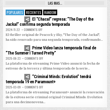
LAS MAS…
POPULARES
RECIENTES
RANDOM
4
7451
El “Chacal” regresa: “The Day of the
Jackal” confirma segunda temporada
ON EL “CHACAL” REGRESA: “THE DAY OF THE JACKAL” 
2024-11-22
COMMENTS OFF
El thriller original de Peacock y Sky, "The Day of the Jackal",
ha sido renovado para una segunda temporada, confirmando...
1
5158
Prime Video lanza temporada final de
“The Summer I Turned Pretty”
ON PRIME VIDEO LANZA TEMPORADA FINAL DE “THE SUM
2025-06-23
COMMENTS OFF
La plataforma de streaming Prime Video anunció la fecha de
estreno de la tercera y última temporada de la serie...
0
3595
“Criminal Minds: Evolution” tendrá
temporada 19 en Paramount+
ON “CRIMINAL MINDS: EVOLUTION” TENDRÁ TEMPORADA
2025-03-09
COMMENTS OFF
La plataforma de streaming Paramount+ anunció la renovación
de la exitosa serie criminal original Criminal Minds: Evolution
para una decimonovena...