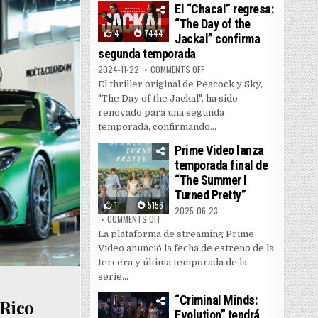
El “Chacal” regresa:
“The Day of the
4
7444
Jackal” confirma
segunda temporada
ON EL “CHACAL” REGRESA: “THE
2024-11-22
COMMENTS OFF
El thriller original de Peacock y Sky,
"The Day of the Jackal", ha sido
renovado para una segunda
temporada, confirmando...
Prime Video lanza
temporada final de
“The Summer I
Turned Pretty”
1
5156
2025-06-23
ON PRIME VIDEO LANZA TEMPORADA FINAL DE
COMMENTS OFF
La plataforma de streaming Prime
Video anunció la fecha de estreno de la
tercera y última temporada de la
serie...
“Criminal Minds:
 Rico
Evolution” tendrá