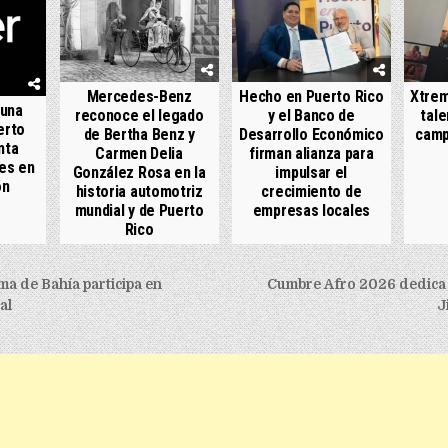
Mercedes-Benz
Hecho en Puerto Rico
Xtrem
 una
reconoce el legado
y el Banco de
tale
erto
de Bertha Benz y
Desarrollo Económico
camp
nta
Carmen Delia
firman alianza para
es en
González Rosa en la
impulsar el
ón
historia automotriz
crecimiento de
mundial y de Puerto
empresas locales
Rico
igation
a de Bahía participa en
Cumbre Afro 2026 dedica 
al
J