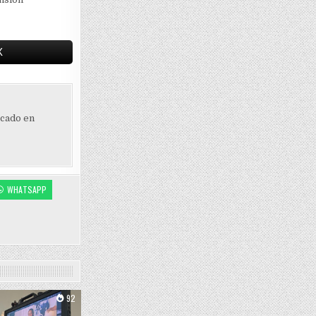
X
ocado en
WHATSAPP
92