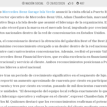
NACIÓN SOCIAL
26/02/2026
0
487
io
Mercedes-Benz
Garage Isla Verde
anunció la visita oficial a Puerto R
irector ejecutivo de Mercedes-Benz USA, Adam Chamberlain, marcand
tivo llega a la Isla desde que asumió el liderazgo de la organización. 
n año récord para la marca en el mercado local, impulsado por crecim
os nacionales dentro de la red de concesionarios en Estados Unidos.
ta, el concesionario destacó la obtención del galardón Best of the Best 
 máximo reconocimiento otorgado a un dealer dentro de la red nacion
ntre casi cuatrocientos concesionarios. Además, recibió el premio Va
rcedes-Benz Financial Services, que evalúa excelencia en financiami
racional y servicio al cliente. Ambos reconocimientos posicionan a P
os líderes a nivel nacional.
re tras un periodo de crecimiento significativo en el segmento de lujo.
l reportó un aumento aproximado de cuarenta por ciento en participa
ncuenta y tres por ciento en ventas, pasando de mil doscientas cuarenta 
e unidades. “El desempeño del equipo local refleja exactamente lo q
n liderazgo operativo y enfoque en el cliente”, expresó Chamberlain. P
los M. Quiñones destacó que los reconocimientos reafirman el potenc
y el compromiso con elevar la experiencia del cliente mediante expa