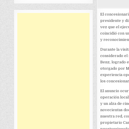
El concesionar
presidente y d
vez que el ejecu
coincidió con u
y reconocimient
Durante la visi
considerado el
Benz, logrado e
otorgado por Me
experiencia ope
los concesionari
El anuncio ocur
operación loca
y un alza de ci
novecientas doc
nuestra red, co
propietario Car
puertorriqueño 