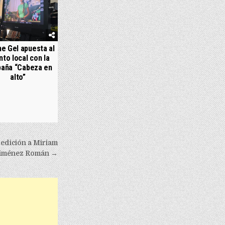
e Gel apuesta al
nto local con la
aña “Cabeza en
alto”
edición a Miriam
iménez Román →