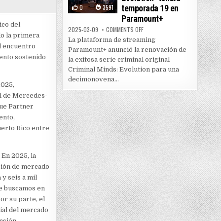
0
3591
temporada 19 en
Paramount+
ico del
ON “CRIMINAL MINDS: EVOLUTI
2025-03-09
COMMENTS OFF
o la primera
La plataforma de streaming
El encuentro
Paramount+ anunció la renovación de
iento sostenido
la exitosa serie criminal original
Criminal Minds: Evolution para una
decimonovena...
2025,
al de Mercedes-
lue Partner
ento,
uerto Rico entre
 En 2025, la
ción de mercado
y seis a mil
ue buscamos en
or su parte, el
ial del mercado
nsión