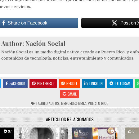
uevos servicios.
Share on Facebook
Post on 
Author:
Nación Social
Nación Social es un medio digital nativo creado en Puerto Rico, y enf
contenidos de tecnología, noticias, entretenimiento y comunicados.
FACEBOOK
PINTEREST
REDDIT
LINKEDIN
TELEGRAM
GMAIL
TAGGED
AUTOS
,
MERCEDES-BENZ
,
PUERTO RICO
ARTÍCULOS RELACIONADOS
97
0
101
0
96
0