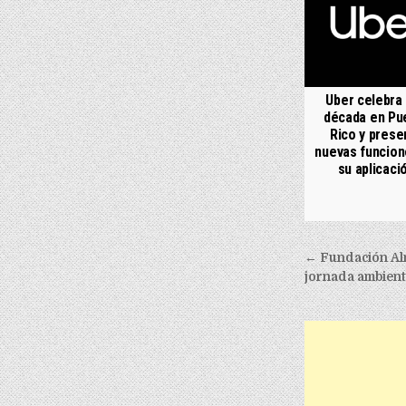
Uber celebra
década en Pu
Rico y prese
nuevas funcion
su aplicaci
Post nav
← Fundación Alm
jornada ambient