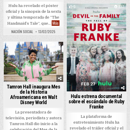
Hulu ha revelado el póster
0
827
oficial y la sinopsis de la sexta
Posted in
y última temporada de “The
Cierre de “The Handmaid’s Tale” tiene fecha de 
Más
Handmaid’s Tale“, que…
NACIÓN SOCIAL
13/02/2025
0
595
Posted in
Tamron Hall inaugura Mes
de la Historia
Hulu estrena documental
Afroamericana en Walt
sobre el escándalo de Ruby
Disney World
Franke
La presentadora de
La plataforma de
televisión, periodista y autora
entretenimiento Hulu ha
Tamron Hall dio inicio a la
revelado el tráiler oficial y el
celebración del Mes de la