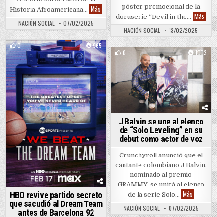
póster promocional de la
Tamron Hall inaugura Mes de la Historia Afroam
Más
Historia Afroamericana…
Hulu 
Más
docuserie “Devil in the…
NACIÓN SOCIAL
07/02/2025
NACIÓN SOCIAL
13/02/2025
0
965
0
1003
Posted in
Posted in
J Balvin se une al elenco
de “Solo Leveling” en su
debut como actor de voz
Crunchyroll anunció que el
cantante colombiano J Balvin,
nominado al premio
GRAMMY, se unirá al elenco
J Balvin s
Más
HBO revive partido secreto
de la serie Solo…
que sacudió al Dream Team
NACIÓN SOCIAL
07/02/2025
antes de Barcelona 92