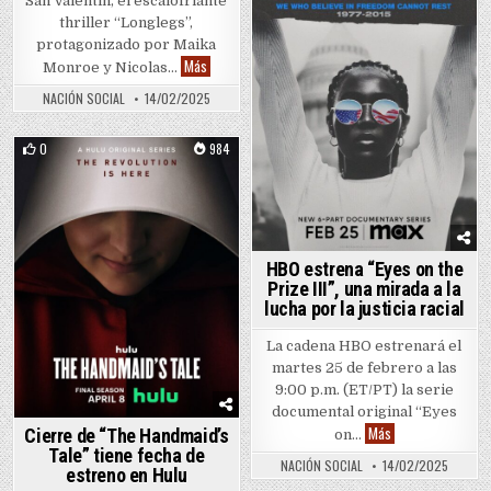
San Valentín, el escalofriante
thriller “Longlegs”,
protagonizado por Maika
“Longlegs”, el ‘thriller’ que desafía San Valentín, y
Más
Monroe y Nicolas…
NACIÓN SOCIAL
14/02/2025
0
984
Posted in
HBO estrena “Eyes on the
Prize III”, una mirada a la
lucha por la justicia racial
La cadena HBO estrenará el
martes 25 de febrero a las
9:00 p.m. (ET/PT) la serie
documental original “Eyes
HBO estrena “Eyes o
Más
Cierre de “The Handmaid’s
on…
Tale” tiene fecha de
NACIÓN SOCIAL
14/02/2025
estreno en Hulu