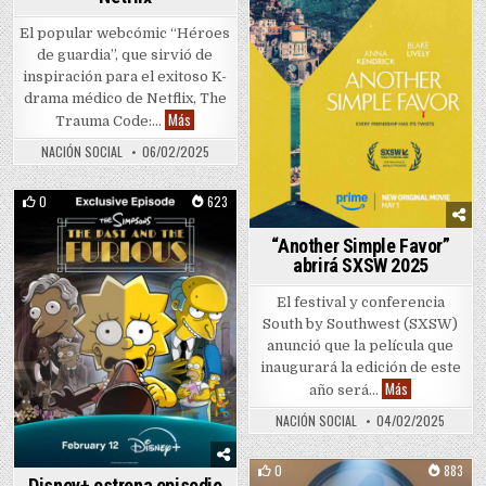
El popular webcómic “Héroes
de guardia”, que sirvió de
inspiración para el exitoso K-
drama médico de Netflix, The
Webcómic “Héroes de guardia” llega en español tras éx
Más
Trauma Code:…
NACIÓN SOCIAL
06/02/2025
0
623
Posted in
“Another Simple Favor”
abrirá SXSW 2025
El festival y conferencia
South by Southwest (SXSW)
anunció que la película que
inaugurará la edición de este
“Another Simp
Más
año será…
NACIÓN SOCIAL
04/02/2025
0
883
Disney+ estrena episodio