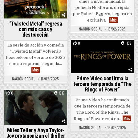
cines a nivel mundial, la
película Nosferatu, dirigida
por Robert Eggers, llegará en
Peacock lanza
Más
exclusiva…
“Twisted Metal” regresa
con más caos y
NACIÓN SOCIAL
15/02/2025
destrucción
0
1137
La serie de acción y comedia
Posted in
“Twisted Metal” volverá a
Peacock en el verano de 2025
con su esperada segunda…
“Twisted Metal” regresa con más caos y destrucción
Más
Prime Video confirma la
NACIÓN SOCIAL
16/02/2025
tercera temporada de “The
Rings of Power”
0
1317
Prime Video ha confirmado
Posted in
que la tercera temporada de
The Lord of the Rings: The
Prim
Más
Rings of Power está en…
NACIÓN SOCIAL
14/02/2025
Miles Teller y Anya Taylor-
Joy protagonizan el thriller