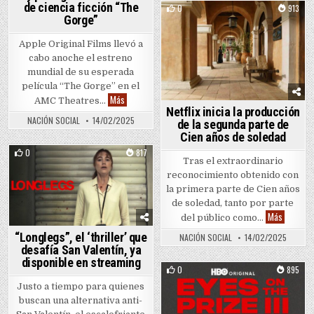
de ciencia ficción “The
0
913
Gorge”
Posted in
Apple Original Films llevó a
cabo anoche el estreno
mundial de su esperada
película “The Gorge” en el
Miles Teller y Anya Taylor-Joy protagonizan el thriller
Más
AMC Theatres…
Netflix inicia la producción
NACIÓN SOCIAL
14/02/2025
de la segunda parte de
Cien años de soledad
0
817
Tras el extraordinario
Posted in
reconocimiento obtenido con
la primera parte de Cien años
de soledad, tanto por parte
Netflix i
Más
del público como…
“Longlegs”, el ‘thriller’ que
NACIÓN SOCIAL
14/02/2025
desafía San Valentín, ya
disponible en streaming
0
895
Posted in
Justo a tiempo para quienes
buscan una alternativa anti-