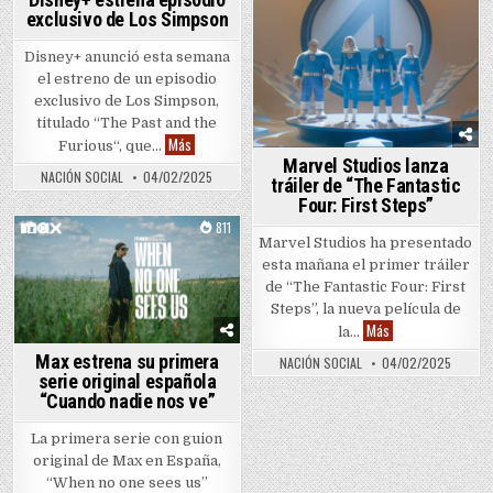
Posted in
exclusivo de Los Simpson
Disney+ anunció esta semana
el estreno de un episodio
exclusivo de Los Simpson,
titulado “The Past and the
Disney+ estrena episodio exclusivo de Los Simpson
Más
Furious“, que…
Marvel Studios lanza
NACIÓN SOCIAL
04/02/2025
tráiler de “The Fantastic
Four: First Steps”
0
811
Marvel Studios ha presentado
Posted in
esta mañana el primer tráiler
de “The Fantastic Four: First
Steps”, la nueva película de
Marvel Studios lanz
Más
la…
Max estrena su primera
NACIÓN SOCIAL
04/02/2025
serie original española
“Cuando nadie nos ve”
La primera serie con guion
original de Max en España,
“When no one sees us”