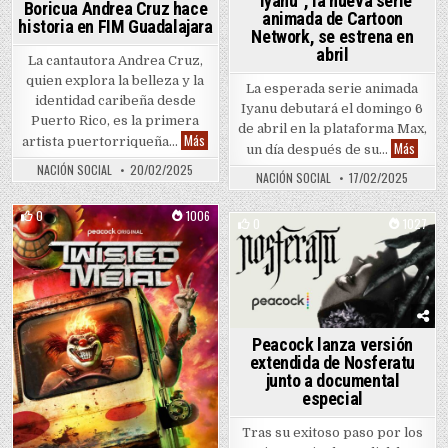
“Iyanu”, la nueva serie
Boricua Andrea Cruz hace
animada de Cartoon
historia en FIM Guadalajara
Network, se estrena en
abril
La cantautora Andrea Cruz,
quien explora la belleza y la
La esperada serie animada
identidad caribeña desde
Iyanu debutará el domingo 6
Puerto Rico, es la primera
de abril en la plataforma Max,
Boricua Andrea Cruz hace historia en FIM Guada
Más
artista puertorriqueña…
“Iyanu
Más
un día después de su…
NACIÓN SOCIAL
20/02/2025
NACIÓN SOCIAL
17/02/2025
0
1006
0
1027
Posted in
Posted in
Peacock lanza versión
extendida de Nosferatu
junto a documental
especial
Tras su exitoso paso por los