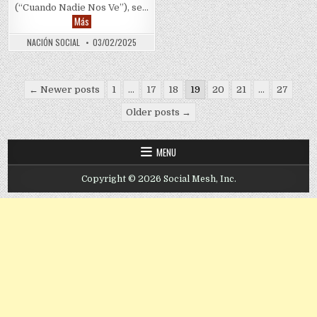
(“Cuando Nadie Nos Ve”), se…
Max estrena su primera serie original española “Cuando nadie n
Más
NACIÓN SOCIAL
03/02/2025
Posts pagination
← Newer posts
1
…
17
18
19
20
21
…
27
Older posts →
MENU
Copyright © 2026 Social Mesh, Inc.