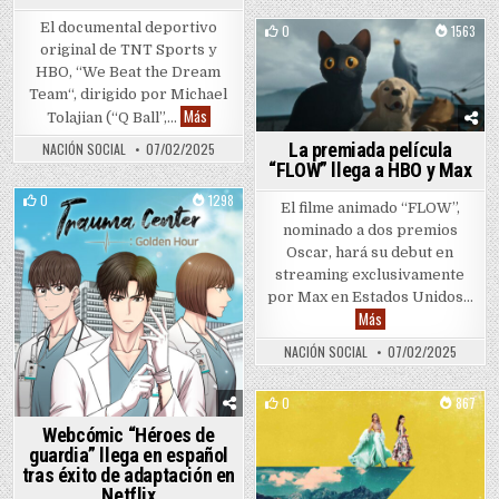
El documental deportivo
0
1563
original de TNT Sports y
Posted in
HBO, “We Beat the Dream
Team“, dirigido por Michael
HBO revive partido secreto que sacudió al Dream T
Más
Tolajian (“Q Ball”,…
La premiada película
NACIÓN SOCIAL
07/02/2025
“FLOW” llega a HBO y Max
0
1298
El filme animado “FLOW”,
Posted in
nominado a dos premios
Oscar, hará su debut en
streaming exclusivamente
por Max en Estados Unidos…
La premiada película
Más
NACIÓN SOCIAL
07/02/2025
0
867
Posted in
Webcómic “Héroes de
guardia” llega en español
tras éxito de adaptación en
Netflix