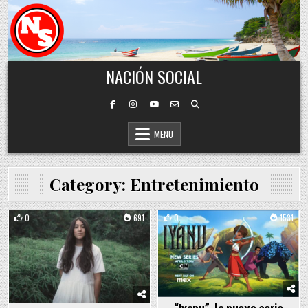
Skip to content
NACIÓN SOCIAL
MENU
Category:
Entretenimiento
0
691
0
1531
Posted in
Posted in