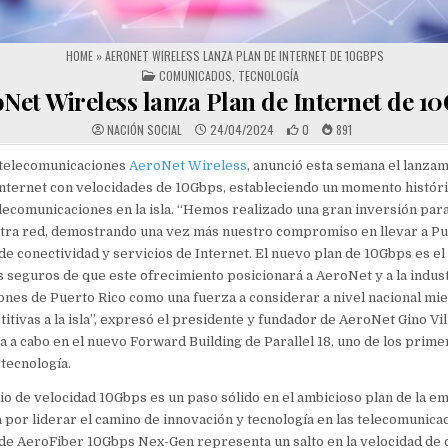
HOME
»
AERONET WIRELESS LANZA PLAN DE INTERNET DE 10GBPS
POSTED IN
COMUNICADOS
,
TECNOLOGÍA
Net Wireless lanza Plan de Internet de 1
NACIÓN SOCIAL
24/04/2024
0
891
telecomunicaciones
AeroNet Wireless
, anunció esta semana el lanzam
nternet con velocidades de 10Gbps, estableciendo un momento históri
elecomunicaciones en la isla. “Hemos realizado una gran inversión par
tra red, demostrando una vez más nuestro compromiso en llevar a Pue
 de conectividad y servicios de Internet. El nuevo plan de 10Gbps es e
s seguros de que este ofrecimiento posicionará a AeroNet y a la indus
nes de Puerto Rico como una fuerza a considerar a nivel nacional mie
itivas a la isla”, expresó el presidente y fundador de AeroNet Gino Vill
da a cabo en el nuevo Forward Building de Parallel 18, uno de los prime
 tecnología.
io de velocidad 10Gbps es un paso sólido en el ambicioso plan de la e
por liderar el camino de innovación y tecnología en las telecomunicaci
 de AeroFiber 10Gbps Nex-Gen representa un salto en la velocidad de