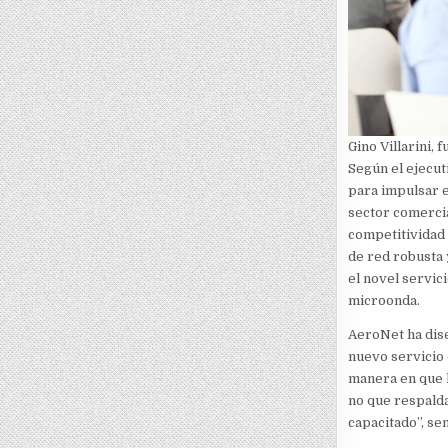
Gino Villarini,
Según el ejecut
para impulsar e
sector comercia
competitividad 
de red robusta 
el novel servici
microonda.
AeroNet ha dise
nuevo servicio 
manera en que l
no que respalda
capacitado”, sen