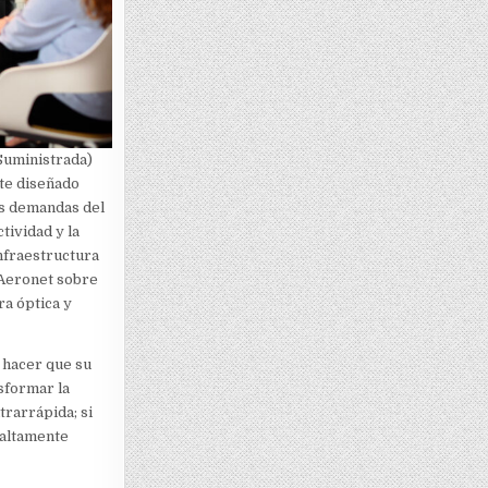
Suministrada)
nte diseñado
es demandas del
tividad y la
nfraestructura
e Aeronet sobre
ra óptica y
 hacer que su
sformar la
rarrápida; si
 altamente