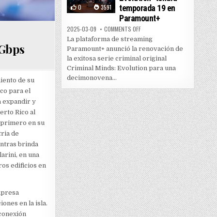
0
3591
temporada 19 en
Paramount+
ON “CRIMINAL MINDS: EVOLUTI
2025-03-09
COMMENTS OFF
La plataforma de streaming
0Gbps
Paramount+ anunció la renovación de
la exitosa serie criminal original
Criminal Minds: Evolution para una
decimonovena...
iento de su
co para el
a expandir y
rto Rico al
l primero en su
tria de
ntras brinda
arini, en una
ros edificios en
mpresa
ones en la isla.
 conexión