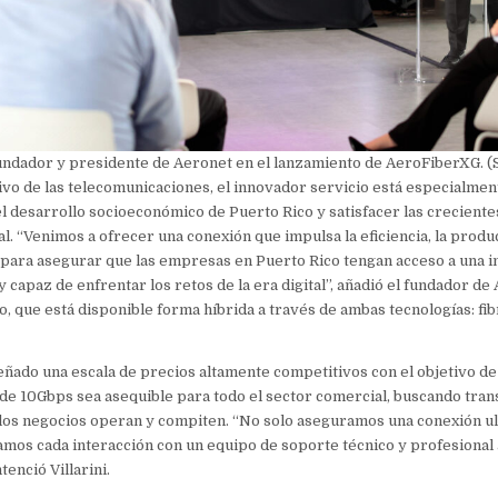
 fundador y presidente de Aeronet en el lanzamiento de AeroFiberXG. (
ivo de las telecomunicaciones, el innovador servicio está especialme
l desarrollo socioeconómico de Puerto Rico y satisfacer las crecient
l. “Venimos a ofrecer una conexión que impulsa la eficiencia, la produc
para asegurar que las empresas en Puerto Rico tengan acceso a una i
y capaz de enfrentar los retos de la era digital”, añadió el fundador d
o, que está disponible forma híbrida a través de ambas tecnologías: fib
ñado una escala de precios altamente competitivos con el objetivo de
de 10Gbps sea asequible para todo el sector comercial, buscando tran
os negocios operan y compiten. “No solo aseguramos una conexión ult
mos cada interacción con un equipo de soporte técnico y profesional
tenció Villarini.