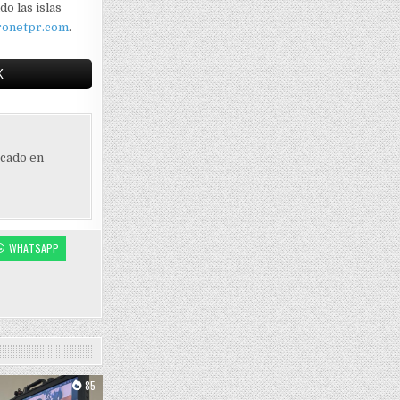
o las islas
ronetpr.com
.
X
ocado en
WHATSAPP
85