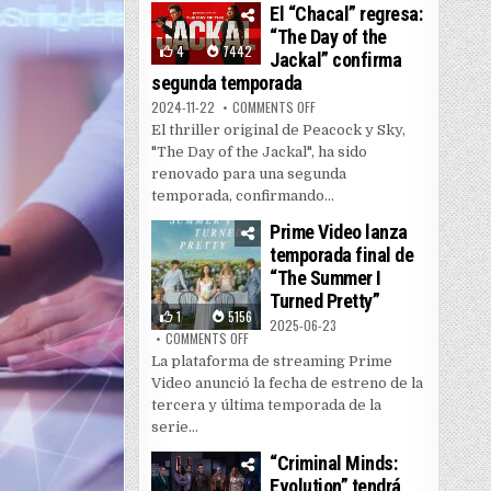
El “Chacal” regresa:
“The Day of the
4
7442
Jackal” confirma
segunda temporada
ON EL “CHACAL” REGRESA: “THE
2024-11-22
COMMENTS OFF
El thriller original de Peacock y Sky,
"The Day of the Jackal", ha sido
renovado para una segunda
temporada, confirmando...
Prime Video lanza
temporada final de
“The Summer I
Turned Pretty”
1
5156
2025-06-23
ON PRIME VIDEO LANZA TEMPORADA FINAL DE
COMMENTS OFF
La plataforma de streaming Prime
Video anunció la fecha de estreno de la
tercera y última temporada de la
serie...
“Criminal Minds:
Evolution” tendrá