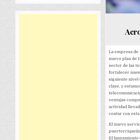
Aero
La empresa de 
nuevo plan de I
sector de las t
fortalecer nues
siguiente nivel
clase, y estamo
telecomunicacio
ventajas compet
actividad lleva
contar con esta
El nuevo servic
puertorriqueña 
El lanzamiento