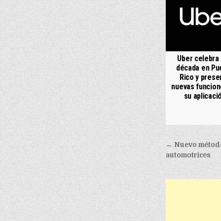
Uber celebra
década en Pu
Rico y prese
nuevas funcion
su aplicaci
Post nav
← Nuevo método 
automotrices