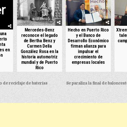
Mercedes-Benz
Hecho en Puerto Rico
Xtrem
 una
reconoce el legado
y el Banco de
tale
erto
de Bertha Benz y
Desarrollo Económico
camp
nta
Carmen Delia
firman alianza para
es en
González Rosa en la
impulsar el
ón
historia automotriz
crecimiento de
mundial y de Puerto
empresas locales
Rico
igation
de reciclaje de baterías
Se paraliza la final de balonces