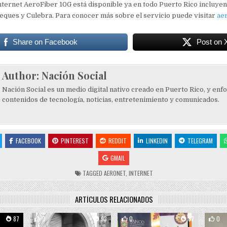
internet AeroFiber 10G está disponible ya en todo Puerto Rico incluyend
eques y Culebra. Para conocer más sobre el servicio puede visitar
ae
Share on Facebook
Post on 
Author:
Nación Social
Nación Social es un medio digital nativo creado en Puerto Rico, y enf
contenidos de tecnología, noticias, entretenimiento y comunicados.
FACEBOOK
PINTEREST
REDDIT
LINKEDIN
TELEGRAM
GMAIL
TAGGED
AERONET
,
INTERNET
ARTÍCULOS RELACIONADOS
87
0
93
0
87
0