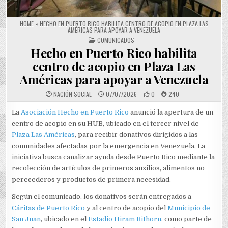
HOME
»
HECHO EN PUERTO RICO HABILITA CENTRO DE ACOPIO EN PLAZA LAS
AMÉRICAS PARA APOYAR A VENEZUELA
POSTED IN
COMUNICADOS
Hecho en Puerto Rico habilita
centro de acopio en Plaza Las
Américas para apoyar a Venezuela
NACIÓN SOCIAL
07/07/2026
0
240
La
Asociación Hecho en Puerto Rico
anunció la apertura de un
centro de acopio en su HUB, ubicado en el tercer nivel de
Plaza Las Américas
, para recibir donativos dirigidos a las
comunidades afectadas por la emergencia en Venezuela. La
iniciativa busca canalizar ayuda desde Puerto Rico mediante la
recolección de artículos de primeros auxilios, alimentos no
perecederos y productos de primera necesidad.
Según el comunicado, los donativos serán entregados a
Cáritas de Puerto Rico
y al centro de acopio del
Municipio de
San Juan
, ubicado en el
Estadio Hiram Bithorn
, como parte de