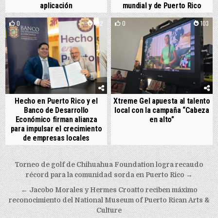
aplicación
mundial y de Puerto Rico
0
102
0
103
Hecho en Puerto Rico y el
Xtreme Gel apuesta al talento
Banco de Desarrollo
local con la campaña “Cabeza
Económico firman alianza
en alto”
para impulsar el crecimiento
de empresas locales
Post navigation
Torneo de golf de Chihuahua Foundation logra recaudo
récord para la comunidad sorda en Puerto Rico →
← Jacobo Morales y Hermes Croatto reciben máximo
reconocimiento del National Museum of Puerto Rican Arts &
Culture