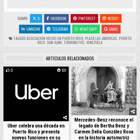
SHARE:
X
FACEBOOK
PINTEREST
REDDIT
LINKEDIN
TELEGRAM
WHATSAPP
GMAIL
TAGGED
ASOCIACIÓN HECHO EN PUERTO RICO
,
PLAZA LAS AMÉRICAS
,
PUERTO
RICO
,
SAN JUAN
,
TERREMOTOS
,
VENEZUELA
ARTÍCULOS RELACIONADOS
0
101
0
112
Mercedes-Benz reconoce el
Uber celebra una década en
legado de Bertha Benz y
Puerto Rico y presenta
Carmen Delia González Rosa
nuevas funciones en su
en la historia automotriz