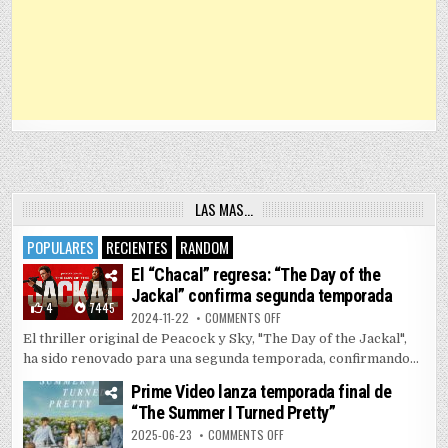
LAS MAS…
POPULARES
RECIENTES
RANDOM
El “Chacal” regresa: “The Day of the
Jackal” confirma segunda temporada
4
7445
ON EL “CHACAL” REGRESA: “THE 
2024-11-22
COMMENTS OFF
El thriller original de Peacock y Sky, "The Day of the Jackal",
ha sido renovado para una segunda temporada, confirmando...
Prime Video lanza temporada final de
“The Summer I Turned Pretty”
ON PRIME VIDEO LANZA TEMPORAD
2025-06-23
COMMENTS OFF