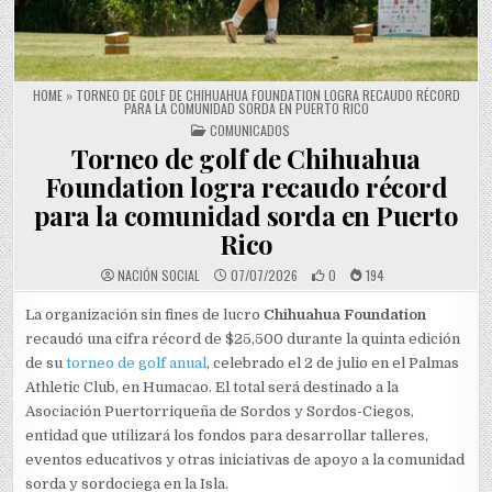
HOME
»
TORNEO DE GOLF DE CHIHUAHUA FOUNDATION LOGRA RECAUDO RÉCORD
PARA LA COMUNIDAD SORDA EN PUERTO RICO
POSTED IN
COMUNICADOS
Torneo de golf de Chihuahua
Foundation logra recaudo récord
para la comunidad sorda en Puerto
Rico
NACIÓN SOCIAL
07/07/2026
0
194
La organización sin fines de lucro
Chihuahua Foundation
recaudó una cifra récord de $25,500 durante la quinta edición
de su
torneo de golf anual
, celebrado el 2 de julio en el Palmas
Athletic Club, en Humacao. El total será destinado a la
Asociación Puertorriqueña de Sordos y Sordos-Ciegos,
entidad que utilizará los fondos para desarrollar talleres,
eventos educativos y otras iniciativas de apoyo a la comunidad
sorda y sordociega en la Isla.