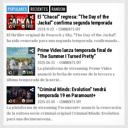
POPULARES
RECIENTES
RANDOM
El “Chacal” regresa: “The Day of the
Jackal” confirma segunda temporada
4
7455
ON EL “CHACAL” REGRESA: “THE 
2024-11-22
COMMENTS OFF
El thriller original de Peacock y Sky, "The Day of the Jackal",
ha sido renovado para una segunda temporada, confirmando...
Prime Video lanza temporada final de
“The Summer I Turned Pretty”
ON PRIME VIDEO LANZA TEMPORAD
2025-06-23
COMMENTS OFF
La plataforma de streaming Prime Video
1
5165
anunció la fecha de estreno de la tercera y
última temporada de la serie...
“Criminal Minds: Evolution” tendrá
temporada 19 en Paramount+
0
3599
ON “CRIMINAL MINDS: EVOLUTIO
2025-03-09
COMMENTS OFF
La plataforma de streaming Paramount+ anunció la renovación
de la exitosa serie criminal original Criminal Minds: Evolution
para una decimonovena...