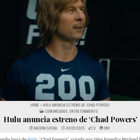
HOME
»
HULU ANUNCIA ESTRENO DE ‘CHAD POWERS’
POSTED IN
COMUNICADOS
,
ENTRETENIMIENTO
Hulu anuncia estreno de ‘Chad Powers’
NACIÓN SOCIAL
03/01/2025
0
989
media hora de
Hulu
, “Chad Powers”, creada por Glen Powell y Michael 