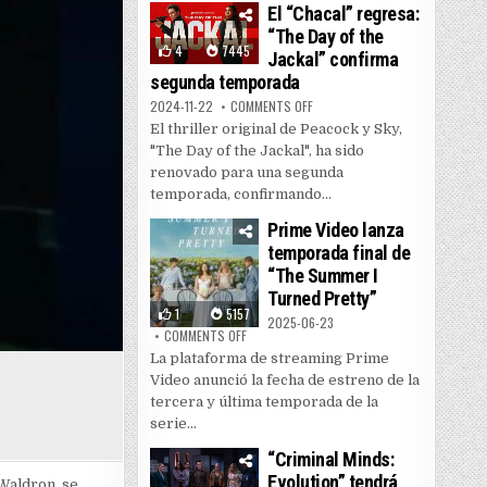
El “Chacal” regresa:
“The Day of the
4
7445
Jackal” confirma
segunda temporada
ON EL “CHACAL” REGRESA: “THE
2024-11-22
COMMENTS OFF
El thriller original de Peacock y Sky,
"The Day of the Jackal", ha sido
renovado para una segunda
temporada, confirmando...
Prime Video lanza
temporada final de
“The Summer I
Turned Pretty”
1
5157
2025-06-23
ON PRIME VIDEO LANZA TEMPORADA FINAL DE
COMMENTS OFF
La plataforma de streaming Prime
Video anunció la fecha de estreno de la
tercera y última temporada de la
serie...
“Criminal Minds:
Evolution” tendrá
Waldron, se