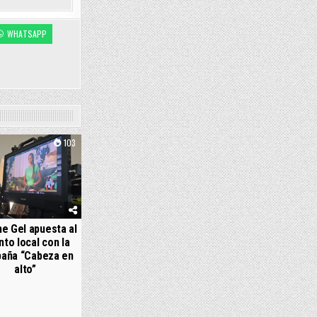
WHATSAPP
103
e Gel apuesta al
nto local con la
aña “Cabeza en
alto”