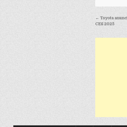
Post nav
← Toyota anunci
CES 2025