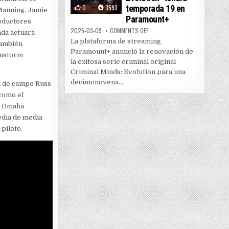
0
3593
temporada 19 en
 Manning, Jamie
Paramount+
oductores
ON “CRIMINAL MINDS: EVOLUTI
2025-03-09
COMMENTS OFF
nda actuará
La plataforma de streaming
también
Paramount+ anunció la renovación de
rnstorm
la exitosa serie criminal original
Criminal Minds: Evolution para una
decimonovena...
al de campo Russ
 como el
y Omaha
edia de media
piloto.