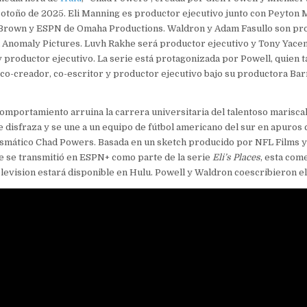
 otoño de 2025. Eli Manning es productor ejecutivo junto con Peyton
Brown y ESPN de Omaha Productions. Waldron y Adam Fasullo son pr
a Anomaly Pictures. Luvh Rakhe será productor ejecutivo y Tony Yace
 productor ejecutivo. La serie está protagonizada por Powell, quien 
co-creador, co-escritor y productor ejecutivo bajo su productora Ba
omportamiento arruina la carrera universitaria del talentoso marisc
se disfraza y se une a un equipo de fútbol americano del sur en apuros
rismático Chad Powers. Basada en un sketch producido por NFL Films 
e se transmitió en ESPN+ como parte de la serie
Eli’s Places
, esta com
levision estará disponible en Hulu. Powell y Waldron coescribieron el 