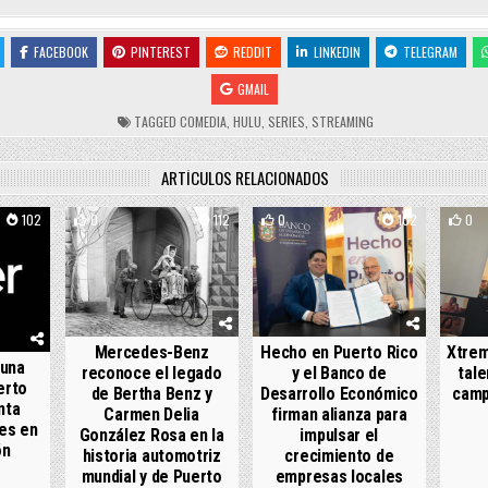
FACEBOOK
PINTEREST
REDDIT
LINKEDIN
TELEGRAM
GMAIL
TAGGED
COMEDIA
,
HULU
,
SERIES
,
STREAMING
ARTÍCULOS RELACIONADOS
102
0
112
0
102
0
Mercedes-Benz
Hecho en Puerto Rico
Xtrem
 una
reconoce el legado
y el Banco de
tale
erto
de Bertha Benz y
Desarrollo Económico
camp
nta
Carmen Delia
firman alianza para
es en
González Rosa en la
impulsar el
ón
historia automotriz
crecimiento de
mundial y de Puerto
empresas locales