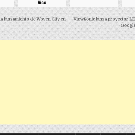
Rico
igation
a lanzamiento de Woven City en
ViewSonic lanza proyector LE
Google