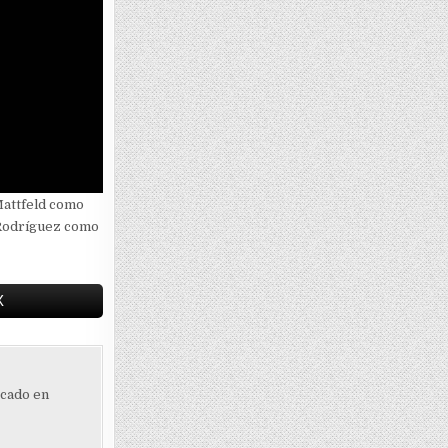
Mattfeld como
 Rodríguez como
X
ocado en