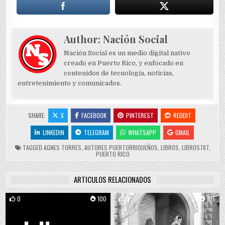
Author:
Nación Social
Nación Social es un medio digital nativo
creado en Puerto Rico, y enfocado en
contenidos de tecnología, noticias,
entretenimiento y comunicados.
SHARE:
X
FACEBOOK
PINTEREST
REDDIT
LINKEDIN
TELEGRAM
WHATSAPP
GMAIL
TAGGED
AGNES TORRES
,
AUTORES PUERTORRIQUEÑOS
,
LIBROS
,
LIBROS787
,
PUERTO RICO
ARTÍCULOS RELACIONADOS
0
100
0
105