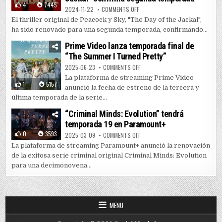
4
7445
ON EL “CHACAL” REGRESA: “THE 
2024-11-22
COMMENTS OFF
El thriller original de Peacock y Sky, "The Day of the Jackal",
ha sido renovado para una segunda temporada, confirmando...
Prime Video lanza temporada final de
“The Summer I Turned Pretty”
ON PRIME VIDEO LANZA TEMPORAD
2025-06-23
COMMENTS OFF
La plataforma de streaming Prime Video
1
5157
anunció la fecha de estreno de la tercera y
última temporada de la serie...
“Criminal Minds: Evolution” tendrá
temporada 19 en Paramount+
0
3593
ON “CRIMINAL MINDS: EVOLUTIO
2025-03-09
COMMENTS OFF
La plataforma de streaming Paramount+ anunció la renovación
de la exitosa serie criminal original Criminal Minds: Evolution
para una decimonovena...
MENU