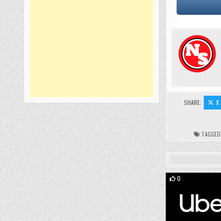
SHARE:
X
TAGGE
0