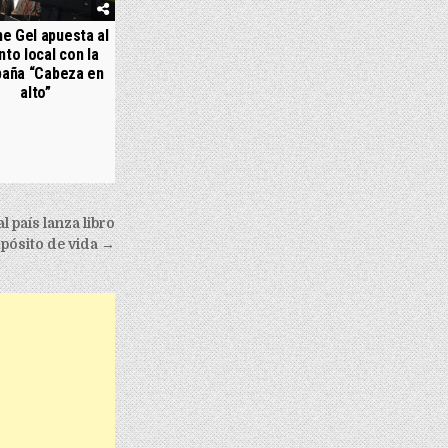
e Gel apuesta al
nto local con la
aña “Cabeza en
alto”
 país lanza libro
opósito de vida →