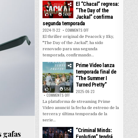
El “Chacal” regresa:
“The Day of the
4
7446
Jackal” confirma
segunda temporada
ON EL “CHACAL” REGRESA: “THE
2024-11-22
COMMENTS OFF
El thriller original de Peacock y Sky,
"The Day of the Jackal", ha sido
renovado para una segunda
temporada, confirmando...
Prime Video lanza
temporada final de
“The Summer I
Turned Pretty”
1
5158
2025-06-23
ON PRIME VIDEO LANZA TEMPORADA FINAL DE
COMMENTS OFF
La plataforma de streaming Prime
Video anunció la fecha de estreno de la
tercera y última temporada de la
serie...
“Criminal Minds:
 gafas
Evolution” tendrá