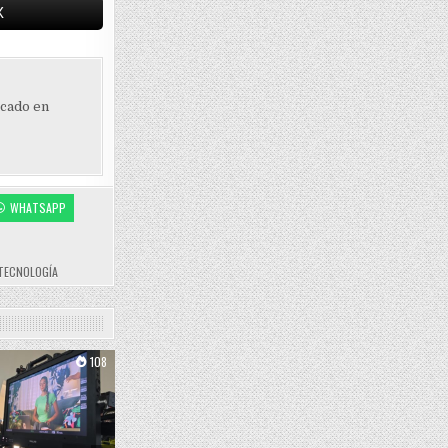
X
ocado en
WHATSAPP
TECNOLOGÍA
108