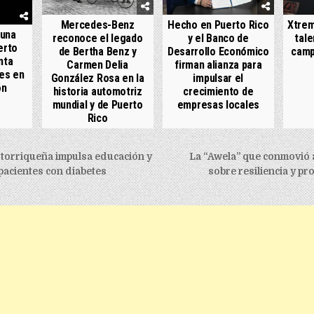
Mercedes-Benz
Hecho en Puerto Rico
Xtrem
 una
reconoce el legado
y el Banco de
tale
erto
de Bertha Benz y
Desarrollo Económico
camp
nta
Carmen Delia
firman alianza para
es en
González Rosa en la
impulsar el
ón
historia automotriz
crecimiento de
mundial y de Puerto
empresas locales
Rico
igation
orriqueña impulsa educación y
La “Awela” que conmovió al
pacientes con diabetes
sobre resiliencia y pr