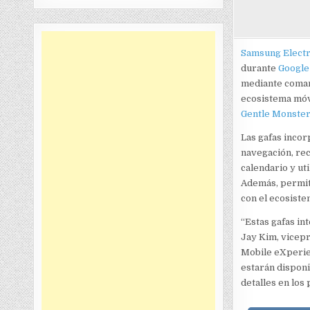
Samsung Electr
durante
Google
mediante comand
ecosistema móvi
Gentle Monste
Las gafas inco
navegación, rec
calendario y ut
Además, permite
con el ecosist
“Estas gafas in
Jay Kim, vicepr
Mobile eXperie
estarán dispon
detalles en los