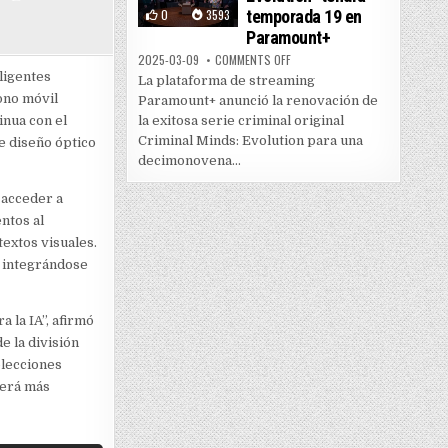
0
3593
temporada 19 en
Paramount+
ON “CRIMINAL MINDS: EVOLUTI
2025-03-09
COMMENTS OFF
ligentes
La plataforma de streaming
ono móvil
Paramount+ anunció la renovación de
inua con el
la exitosa serie criminal original
Criminal Minds: Evolution para una
e diseño óptico
decimonovena...
 acceder a
ntos al
extos visuales.
, integrándose
 la IA”, afirmó
e la división
olecciones
cerá más