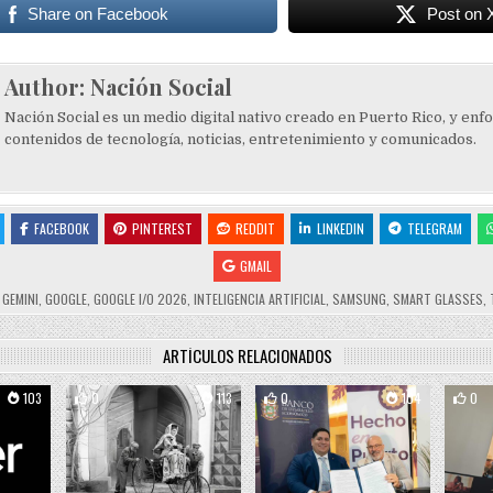
Share on Facebook
Post on 
Author:
Nación Social
Nación Social es un medio digital nativo creado en Puerto Rico, y enf
contenidos de tecnología, noticias, entretenimiento y comunicados.
FACEBOOK
PINTEREST
REDDIT
LINKEDIN
TELEGRAM
GMAIL
D
GEMINI
,
GOOGLE
,
GOOGLE I/O 2026
,
INTELIGENCIA ARTIFICIAL
,
SAMSUNG
,
SMART GLASSES
,
ARTÍCULOS RELACIONADOS
103
0
113
0
104
0