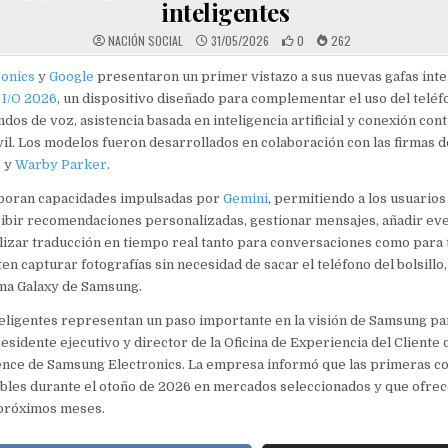
inteligentes
NACIÓN SOCIAL
31/05/2026
0
262
onics
y
Google
presentaron un primer vistazo a sus nuevas gafas inte
 I/O 2026
, un dispositivo diseñado para complementar el uso del teléf
os de voz, asistencia basada en inteligencia artificial y conexión cont
l. Los modelos fueron desarrollados en colaboración con las firmas d
r
y
Warby Parker
.
rporan capacidades impulsadas por
Gemini
, permitiendo a los usuarios
ibir recomendaciones personalizadas, gestionar mensajes, añadir eve
ilizar traducción en tiempo real tanto para conversaciones como para t
n capturar fotografías sin necesidad de sacar el teléfono del bolsillo
ema Galaxy de Samsung.
teligentes representan un paso importante en la visión de Samsung para
esidente ejecutivo y director de la Oficina de Experiencia del Cliente d
nce de Samsung Electronics. La empresa informó que las primeras c
ibles durante el otoño de 2026 en mercados seleccionados y que ofre
 próximos meses.